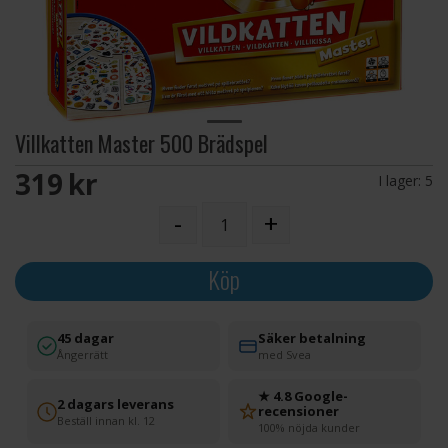
Villkatten Master 500 Brädspel
319 SEK
I lager:
5
-
+
Köp
45 dagar
Säker betalning
Ångerrätt
med Svea
★ 4.8 Google-
2 dagars leverans
recensioner
Beställ innan kl. 12
100% nöjda kunder