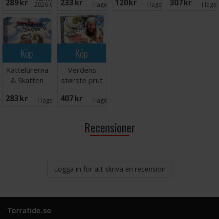
289 SEK
233 SEK
120 SEK
307 SEK
2026-09-30
I lager:
1
I lager:
2
I lage
Köp
Köp
Kattelurerna
Verdens
& Skatten
største prut
Brädspel
Onkel Reje -
283 SEK
407 SEK
DANSK
I lager:
2
I lager:
6
Recensioner
Logga in för att skriva en recension
Terratide.se