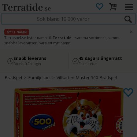
×
NYTT NAMN
Terraspel.se byter namn till
Terratide
– samma sortiment, samma
snabba leveranser, bara ett nytt namn.
4.8
Säker betalning
Snabb leverans
45 dagars ångerrätt
Läs omdömen på Google
med Svea
Direkt från lager
Enkel retur
Brädspel
>
Familjespel
>
Villkatten Master 500 Brädspel