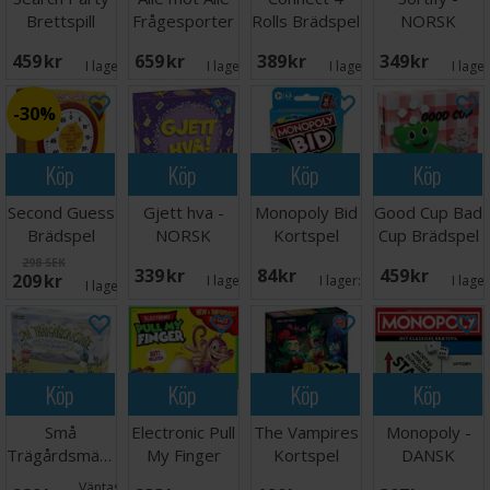
Brettspill
Frågesporter
Rolls Brädspel
NORSK
459 SEK
659 SEK
389 SEK
349 SEK
I lager:
4
I lager:
1
I lager:
1
I lage
30%
Köp
Köp
Köp
Köp
Second Guess
Gjett hva -
Monopoly Bid
Good Cup Bad
Brädspel
NORSK
Kortspel
Cup Brädspel
298 SEK
339 SEK
84 SEK
459 SEK
209 SEK
I lager:
4
I lager:
2
I lage
I lager:
5
Köp
Köp
Köp
Köp
Små
Electronic Pull
The Vampires
Monopoly -
Trägårdsmästare
My Finger
Kortspel
DANSK
Brädspel
Brädspel
Väntas in: