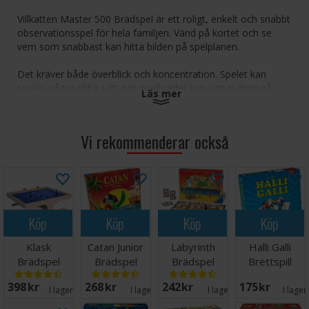
Villkatten Master 500 Brädspel är ett roligt, enkelt och snabbt
observationsspel för hela familjen. Vänd på kortet och se
vem som snabbast kan hitta bilden på spelplanen.
Det kräver både överblick och koncentration. Spelet kan
spelas på tre olika sätt och spelbrädet kan sättas ihop på
Läs mer
olika sätt så att du får en ny spelupplevelse varje gång. Den
spelare som hittar flest bilder vinner spelet.
Vi rekommenderar också
Innehåll: Spelplan (9 delar), 513 fyrkantiga kort, 18 delar, låda
(med botten) för de fyrkantiga korten samt spelregler.
Antal spelare: 1-6
Ålder: 6+
Speltid: 20 minuter
Köp
Köp
Köp
Köp
Språk: Svenska
Klask
Catan Junior
Labyrinth
Halli Galli
Brädspel
Brädspel
Brädspel
Brettspill
398 SEK
268 SEK
242 SEK
175 SEK
I lager:
20+
I lager:
8
I lager:
5
I lager