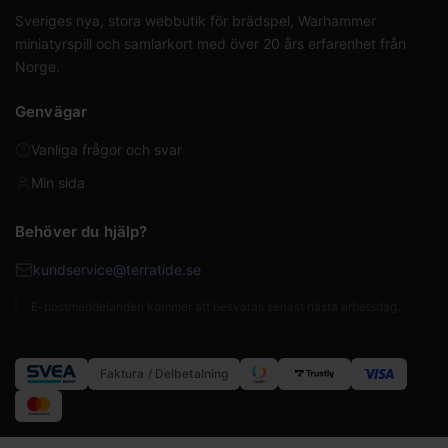
Sveriges nya, stora webbutik för brädspel, Warhammer
miniatyrspill och samlarkort med över 20 års erfarenhet från
Norge.
Genvägar
Vanliga frågor och svar
Min sida
Behöver du hjälp?
kundservice@terratide.se
E-postmeddelanden kommer att besvaras senast nästa arbetsdag.
Faktura / Delbetalning