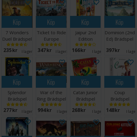
Köp
Köp
Köp
Köp
7 Wonders
Ticket to Ride
Jaipur 2nd
Dominion (2nd
Duel Brädspel
Europe
Edition
Ed) Brädspel
- Svensk
Brädspel
Brädspel
235 SEK
347 SEK
166 SEK
397 SEK
I lager:
20+
I lager:
20+
I lager:
1
I lage
Köp
Köp
Köp
Köp
Splendor
War of the
Catan Junior
Coup
Brädspel
Ring Brädspel
Brädspel
Brädspel
277 SEK
994 SEK
268 SEK
148 SEK
I lager:
20+
I lager:
11
I lager:
8
I lage