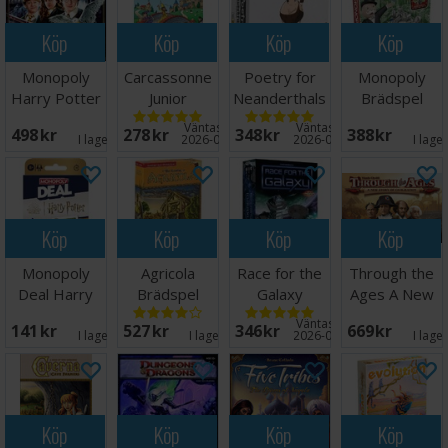
Köp
Köp
Köp
Köp
Monopoly
Carcassonne
Poetry for
Monopoly
Harry Potter
Junior
Neanderthals
Brädspel
Brädspel
Brädspel -
Brädspel
Väntas in:
Väntas in:
498 SEK
278 SEK
348 SEK
388 SEK
Svensk
I lager:
2
2026-09-30
2026-09-30
I lage
Köp
Köp
Köp
Köp
Monopoly
Agricola
Race for the
Through the
Deal Harry
Brädspel
Galaxy
Ages A New
Potter
Brädspel
Story
Väntas in:
141 SEK
527 SEK
346 SEK
669 SEK
Kortspel
Brädspel
I lager:
5
I lager:
9
2026-09-30
I lage
Köp
Köp
Köp
Köp