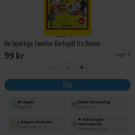
De løyerlige familier Kortspill fra Damm
99 SEK
I lager:
8
-
+
Köp
45 dagar
Säker betalning
Ångerrätt
med Svea
★ 4.8 Google-
2 dagars leverans
recensioner
Beställ innan kl. 12
100% nöjda kunder