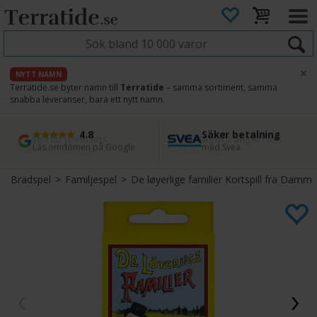
×
NYTT NAMN
Terratide.se byter namn till
Terratide
– samma sortiment, samma
snabba leveranser, bara ett nytt namn.
4.8
Säker betalning
Snabb leverans
45 dagars ångerrätt
Läs omdömen på Google
med Svea
Direkt från lager
Enkel retur
Brädspel
>
Familjespel
>
De løyerlige familier Kortspill fra Damm