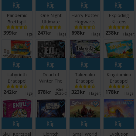
Köp
Köp
Köp
Köp
Pandemic
One Night
Harry Potter
Exploding
Brettspill
Ultimate
Hogwarts
Kittens
Werewolf
Battle
Kortspel
399 SEK
247 SEK
698 SEK
238 SEK
Daybreak Exp
Brädspel
Engelsk
I lager:
8
I lager:
5
I lager:
5
I lager:
Köp
Köp
Köp
Köp
Labyrinth
Dead of
Takenoko
Kingdomino
Brädspel
Winter The
Brädspel
Brädspel
Long Night
Väntas in:
242 SEK
678 SEK
323 SEK
178 SEK
Brädspel
I lager:
5
2026-09-30
I lager:
20+
I lager
Köp
Köp
Köp
Köp
Skull Kortspel
Eldritch
Small World
Evolution