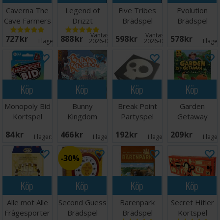
Caverna The
Legend of
Five Tribes
Evolution
Cave Farmers
Drizzt
Brädspel
Brädspel
Brädspel
Brädspel
Väntas in:
Väntas in:
727 SEK
888 SEK
598 SEK
578 SEK
I lager:
9
2026-09-30
2026-09-30
I lage
Köp
Köp
Köp
Köp
Monopoly Bid
Bunny
Break Point
Garden
Kortspel
Kingdom
Partyspel
Getaway
Brädspel
Brädspel
84 SEK
466 SEK
192 SEK
209 SEK
I lager:
2
I lager:
4
I lager:
4
I lage
30%
Köp
Köp
Köp
Köp
Alle mot Alle
Second Guess
Barenpark
Secret Hitler
Frågesporter
Brädspel
Brädspel
Kortspel