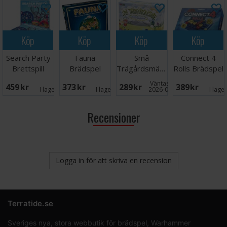
Köp
Köp
Köp
Köp
Search Party
Fauna
Små
Connect 4
Brettspill
Brädspel
Trägårdsmästare
Rolls Brädspel
Brädspel
Väntas in:
459 SEK
373 SEK
289 SEK
389 SEK
I lager:
4
I lager:
3
2026-09-30
I lage
Recensioner
Logga in för att skriva en recension
Terratide.se
Sveriges nya, stora webbutik för brädspel, Warhammer