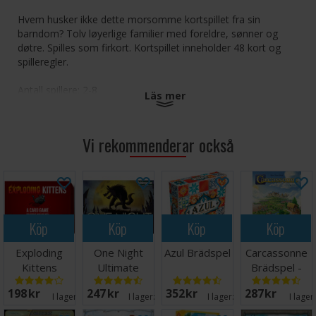
Hvem husker ikke dette morsomme kortspillet fra sin
barndom? Tolv løyerlige familier med foreldre, sønner og
døtre. Spilles som firkort. Kortspillet inneholder 48 kort og
spilleregler.
Antall spillere: 2-8
Läs mer
Alder: 8+
Spilletid: 20 minutter
Språk: Norsk
Vi rekommenderar också
Innhold: 48 kort og spilleregler
Köp
Köp
Köp
Köp
Exploding
One Night
Azul Brädspel
Carcassonne
Kittens
Ultimate
Brädspel -
Kortspel -
Werewolf
Svensk
198 SEK
247 SEK
352 SEK
287 SEK
Svensk
Brädspel
I lager:
13
I lager:
20+
I lager:
20+
I lager