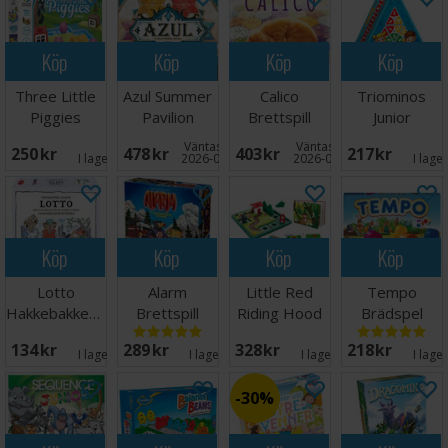
Köp
Köp
Köp
Köp
Three Little
Azul Summer
Calico
Triominos
Piggies
Pavilion
Brettspill
Junior
Hjärngympa
Brettspill
Brädspel
Väntas in:
Väntas in:
250 SEK
478 SEK
403 SEK
217 SEK
I lager:
5
2026-08-31
2026-09-30
I lage
Köp
Köp
Köp
Köp
Lotto
Alarm
Little Red
Tempo
Hakkebakkeskogen
Brettspill
Riding Hood
Brädspel
Hjärngympa
134 SEK
289 SEK
328 SEK
218 SEK
I lager:
1
I lager:
1
I lager:
2
I lage
30%