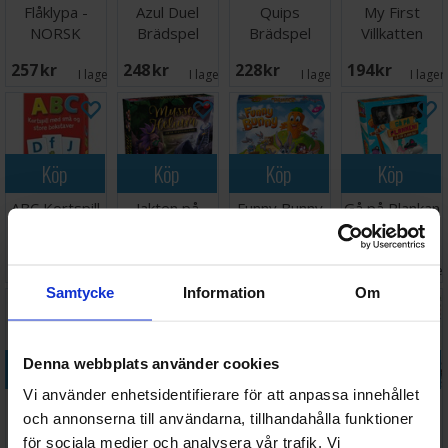
Flåklypa -
Azul Duel
Quips
My First
NORSK
Brädspel
Brädspel
Villkatten
Brädspel
257 SEK
248 SEK
228 SEK
194 SEK
I lager:
7
I lager:
2
I lager:
4
I lager
Köp
Köp
Köp
Köp
ABC Kortspill
Jakten på
Funny Bunny
Gå på Plankan
Guldosten
Brädspel
Brädspel
Brädspel
Väntas in:
79 SEK
348 SEK
256 SEK
268 SEK
I lager:
5
2026-08-18
I lager:
9
I lage
Samtycke
Information
Om
Denna webbplats använder cookies
Köp
Köp
Köp
Köp
Vi använder enhetsidentifierare för att anpassa innehållet
Lets Go
Triominos 6
Azul Queens
Dobble Super
och annonserna till användarna, tillhandahålla funktioner
Fishing
Players
Garden
Mario
för sociala medier och analysera vår trafik. Vi
Brädspel
Brädspel
Brädspel
Brädspel