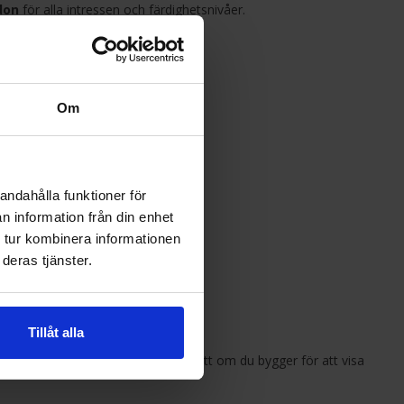
don
för alla intressen och färdighetsnivåer.
e.
Om
se?
andahålla funktioner för
n information från din enhet
 tur kombinera informationen
deras tjänster.
Tillåt alla
att se ett projekt växa fram. Oavsett om du bygger för att visa