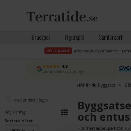
Brädspel
Figurspel
Samlarkort
Terraspel.se byter namn till
Terr
NYTT NAMN
4.8
Läs omdömen på Google
Här är du
Byggsats
>
Båt
Visa endast i lager
Byggsatse
Välj visning:
och entus
Sortera efter
Hos
Terraspel.se
hittar du
Namn A-Ö