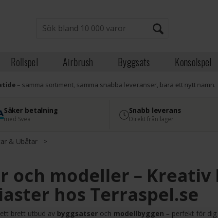
Rollspel
Airbrush
Byggsats
Konsolspel
atide
– samma sortiment, samma snabba leveranser, bara ett nytt namn.
Säker betalning
Snabb leverans
med Svea
Direkt från lager
ar & Ubåtar
>
r och modeller – Kreativ
iaster hos Terraspel.se
 ett brett utbud av
byggsatser
och
modellbyggen
– perfekt för di