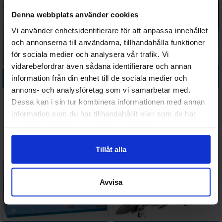
Denna webbplats använder cookies
Vi använder enhetsidentifierare för att anpassa innehållet
och annonserna till användarna, tillhandahålla funktioner
för sociala medier och analysera vår trafik. Vi
vidarebefordrar även sådana identifierare och annan
Köp
Köp
information från din enhet till de sociala medier och
annons- och analysföretag som vi samarbetar med.
Lockheed F16C Block 25/32
Lockheed F-16CJ Block50
Dessa kan i sin tur kombinera informationen med annan
Fighting Falco
Fighting Falcon
information som du har tillhandahållit eller som de har
627 SEK
358 SEK
samlat in när du har använt deras tjänster.
I lager:
1
I lager:
2
Tillåt alla
Avvisa