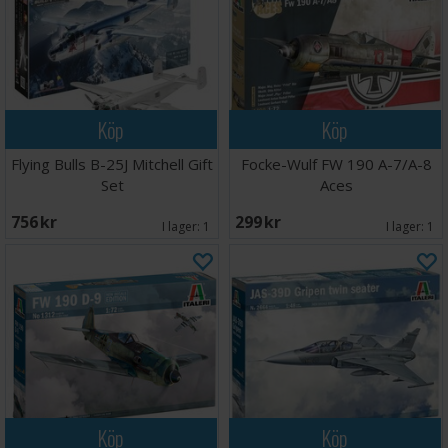
Köp
Köp
Flying Bulls B-25J Mitchell Gift
Focke-Wulf FW 190 A-7/A-8
Set
Aces
756 SEK
299 SEK
I lager:
1
I lager:
1
Köp
Köp