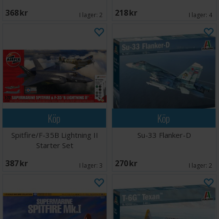
368 SEK
218 SEK
I lager:
2
I lager:
4
Köp
Köp
Spitfire/F-35B Lightning II
Su-33 Flanker-D
Starter Set
387 SEK
270 SEK
I lager:
3
I lager:
2