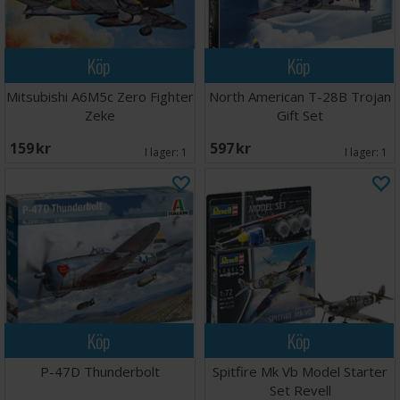
Köp
Köp
Mitsubishi A6M5c Zero Fighter
North American T-28B Trojan
Zeke
Gift Set
159 SEK
597 SEK
I lager:
1
I lager:
1
Köp
Köp
P-47D Thunderbolt
Spitfire Mk Vb Model Starter
Set Revell