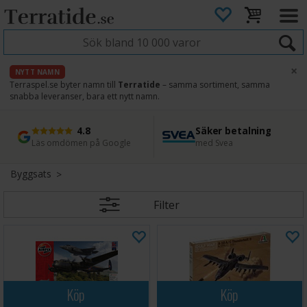
×
NYTT NAMN
Terraspel.se byter namn till
Terratide
– samma sortiment, samma
snabba leveranser, bara ett nytt namn.
4.8
Säker betalning
Snabb leverans
45 dagars ångerrätt
Läs omdömen på Google
med Svea
Direkt från lager
Enkel retur
Byggsats
Filter
Köp
Köp