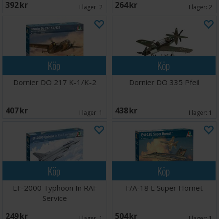
392 SEK
264 SEK
I lager:
2
I lager:
2
Köp
Köp
Dornier DO 217 K-1/K-2
Dornier DO 335 Pfeil
407 SEK
438 SEK
I lager:
1
I lager:
1
Köp
Köp
EF-2000 Typhoon In RAF
F/A-18 E Super Hornet
Service
249 SEK
504 SEK
I lager:
1
I lager:
1