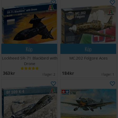
Köp
Köp
Lockheed SR-71 Blackbird with
MC.202 Folgore Aces
Drone
363 SEK
184 SEK
I lager:
2
I lager:
1