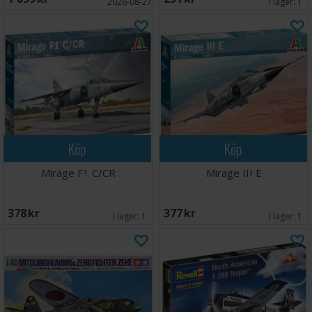
2026-08-27
I lager:
1
Köp
Köp
Mirage F1 C/CR
Mirage III E
378 SEK
377 SEK
I lager:
1
I lager:
1