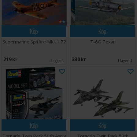
Köp
Köp
Supermarine Spitfire Mk.I 1:72
T-6G Texan
219 SEK
330 SEK
I lager:
1
I lager:
1
Köp
Köp
Tornado Twin Pack 50th Anniv
Tornado Twin Pack 50th