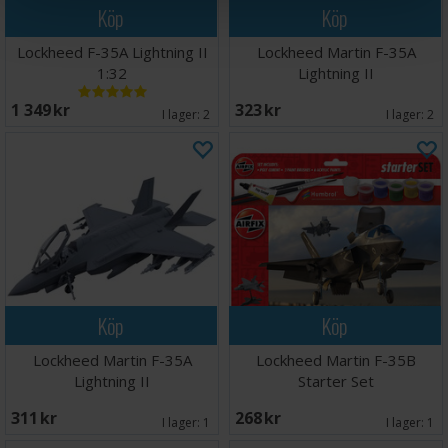
Köp
Köp
Lockheed F-35A Lightning II
Lockheed Martin F-35A
1:32
Lightning II
1 349 SEK
323 SEK
I lager:
2
I lager:
2
Köp
Köp
Lockheed Martin F-35A
Lockheed Martin F-35B
Lightning II
Starter Set
311 SEK
268 SEK
I lager:
1
I lager:
1