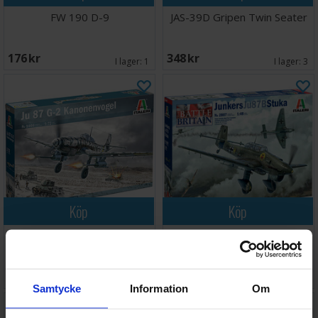
FW 190 D-9
JAS-39D Gripen Twin Seater
176 SEK
348 SEK
I lager:
1
I lager:
3
Köp
Köp
Ju 87 G-2 Kanonenvogel
Junkers JU-87B Stuka
168 SEK
428 SEK
I lager:
1
I lager:
2
Samtycke
Information
Om