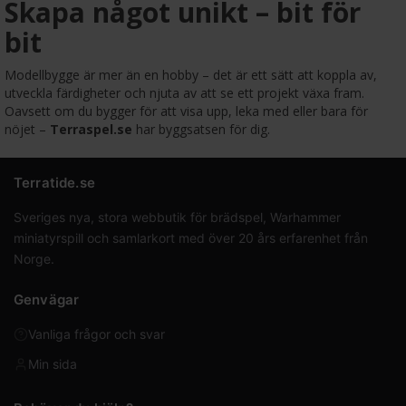
Skapa något unikt – bit för
bit
Modellbygge är mer än en hobby – det är ett sätt att koppla av,
utveckla färdigheter och njuta av att se ett projekt växa fram.
Oavsett om du bygger för att visa upp, leka med eller bara för
nöjet –
Terraspel.se
har byggsatsen för dig.
Terratide.se
Sveriges nya, stora webbutik för brädspel, Warhammer
miniatyrspill och samlarkort med över 20 års erfarenhet från
Norge.
Genvägar
Vanliga frågor och svar
Min sida