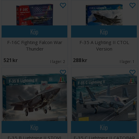
Köp
Köp
F-16C Fighting Falcon War
F-35 A Lighting II CTOL
Thunder
Version
521 SEK
288 SEK
I lager:
2
I lager:
1
Köp
Köp
F-35 B Lightning II STOVL
F-35 C Lightning II CATOBAR