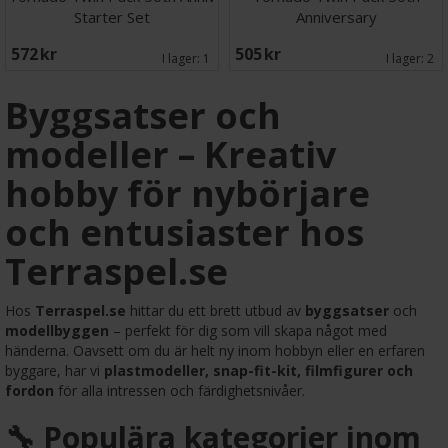
Starter Set
Anniversary
572 SEK
505 SEK
I lager:
1
I lager:
2
Byggsatser och
modeller – Kreativ
hobby för nybörjare
och entusiaster hos
Terraspel.se
Hos
Terraspel.se
hittar du ett brett utbud av
byggsatser
och
modellbyggen
– perfekt för dig som vill skapa något med
händerna. Oavsett om du är helt ny inom hobbyn eller en erfaren
byggare, har vi
plastmodeller, snap-fit-kit, filmfigurer och
fordon
för alla intressen och färdighetsnivåer.
🔧 Populära kategorier inom