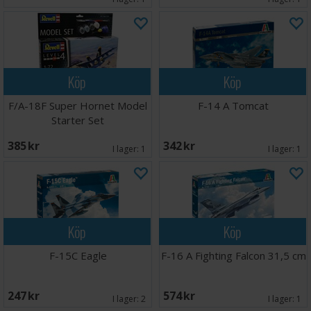
Köp
Köp
F/A-18F Super Hornet Model
F-14 A Tomcat
Starter Set
385 SEK
342 SEK
I lager:
1
I lager:
1
Köp
Köp
F-15C Eagle
F-16 A Fighting Falcon 31,5 cm
247 SEK
574 SEK
I lager:
2
I lager:
1