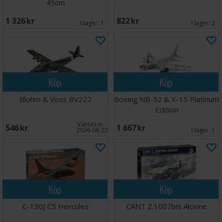
45cm
1 326 SEK
822 SEK
I lager:
1
I lager:
2
Köp
Köp
Blohm & Voss BV222
Boeing NB-52 & X-15 Platinum
Edition
Väntas in:
546 SEK
1 667 SEK
2026-08-27
I lager:
1
Köp
Köp
C-130J C5 Hercules
CANT Z.1007bis Alcione