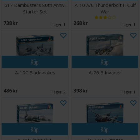
617 Dambusters 80th Anniv.
A-10 A/C Thunderbolt II Gulf
Starter Set
War
738 SEK
268 SEK
I lager:
1
I lager:
1
Köp
Köp
A-10C Blacksnakes
A-26 B Invader
486 SEK
398 SEK
I lager:
2
I lager:
1
Köp
Köp