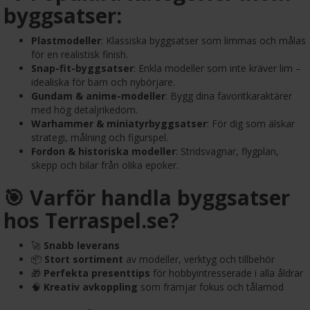
byggsatser:
Plastmodeller
: Klassiska byggsatser som limmas och målas
för en realistisk finish.
Snap-fit-byggsatser
: Enkla modeller som inte kräver lim –
idealiska för barn och nybörjare.
Gundam & anime-modeller
: Bygg dina favoritkaraktärer
med hög detaljrikedom.
Warhammer & miniatyrbyggsatser
: För dig som älskar
strategi, målning och figurspel.
Fordon & historiska modeller
: Stridsvagnar, flygplan,
skepp och bilar från olika epoker.
🎯 Varför handla byggsatser
hos Terraspel.se?
🚀
Snabb leverans
📦
Stort sortiment
av modeller, verktyg och tillbehör
🎁
Perfekta presenttips
för hobbyintresserade i alla åldrar
🧠
Kreativ avkoppling
som främjar fokus och tålamod