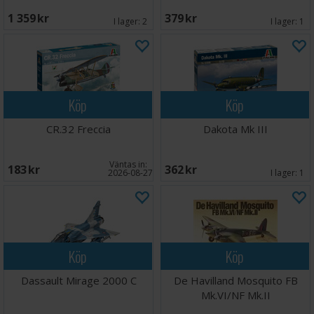
1 359 SEK
379 SEK
I lager:
2
I lager:
1
Köp
Köp
CR.32 Freccia
Dakota Mk III
Väntas in:
183 SEK
362 SEK
2026-08-27
I lager:
1
Köp
Köp
Dassault Mirage 2000 C
De Havilland Mosquito FB
Mk.VI/NF Mk.II