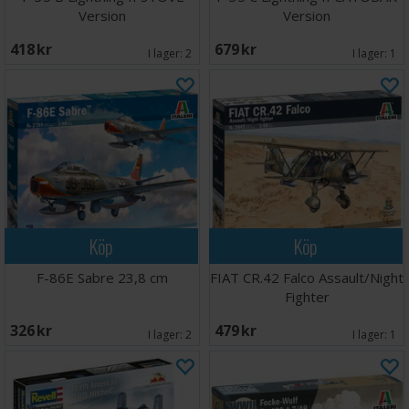
Version
Version
418 SEK
679 SEK
I lager:
2
I lager:
1
Köp
Köp
F-86E Sabre 23,8 cm
FIAT CR.42 Falco Assault/Night
Fighter
326 SEK
479 SEK
I lager:
2
I lager:
1