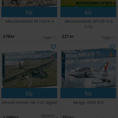
Köp
Köp
Messerschmitt Bf 109 K-4
Messerschmitt BF109 G-6
1:72
378 SEK
321 SEK
I lager:
1
I lager:
1
Köp
Köp
Messerschmitt Me 323 Gigant
Mirage 2000 B/D
Väntas in:
1 099 SEK
251 SEK