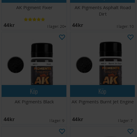
AK Pigment Fixer
AK Pigments Asphalt Road
Dirt
44 SEK
44 SEK
I lager:
20+
I lager:
10
Köp
Köp
AK Pigments Black
AK Pigments Burnt Jet Engine
44 SEK
44 SEK
I lager:
9
I lager:
7