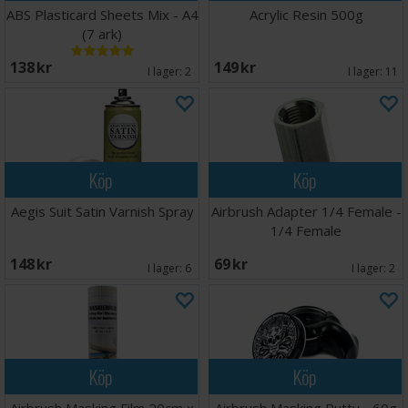
ABS Plasticard Sheets Mix - A4
Acrylic Resin 500g
(7 ark)
138 SEK
149 SEK
I lager:
2
I lager:
11
Köp
Köp
Aegis Suit Satin Varnish Spray
Airbrush Adapter 1/4 Female -
1/4 Female
148 SEK
69 SEK
I lager:
6
I lager:
2
Köp
Köp