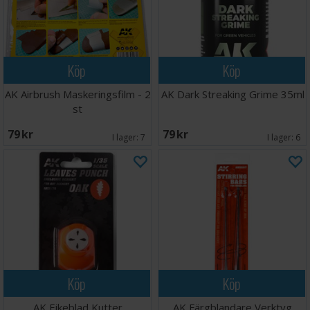
Köp
Köp
AK Airbrush Maskeringsfilm - 2
AK Dark Streaking Grime 35ml
st
79 SEK
79 SEK
I lager:
7
I lager:
6
Köp
Köp
AK Eikeblad Kutter
AK Färgblandare Verktyg