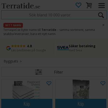
×
NYTT NAMN
Terraspel.se byter namn till
Terratide
– samma sortiment, samma
snabba leveranser, bara ett nytt namn.
4.8
Säker betalning
Snabb leverans
45 dagars ångerrätt
Läs omdömen på Google
med Svea
Direkt från lager
Enkel retur
Byggsats
Filter
Köp
Köp