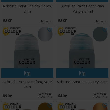
Airbrush Paint Phalanx Yellow
Airbrush Paint Phoenician
24ml
Purple 24ml
83 SEK
83 SEK
I lager:
2
I lager:
2
Köp
Köp
Airbrush Paint Runefang Steel
Airbrush Paint Russ Grey 24ml
24ml
Väntas in:
Väntas in:
89 SEK
64 SEK
2026-08-31
2026-08-31