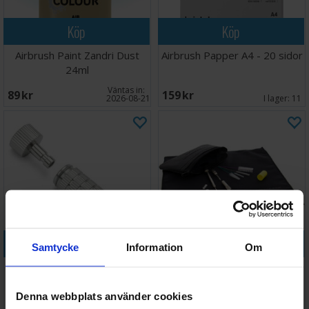
Köp
Köp
Airbrush Paint Zandri Dust
Airbrush Papper A4 - 20 sidor
24ml
Väntas in:
89 SEK
159 SEK
2026-08-21
I lager:
11
Köp
Köp
Samtycke
Information
Om
Airbrush QuickRelease
Airbrush Service Kit
Adapter 1/8
Denna webbplats använder cookies
149 SEK
438 SEK