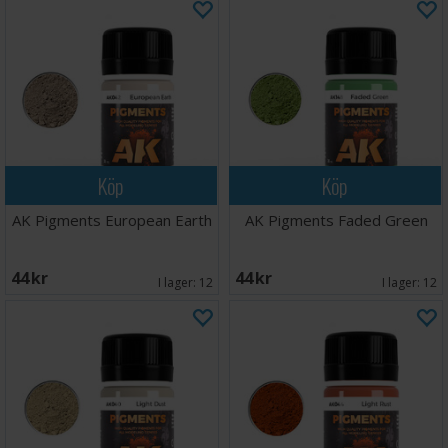
Köp
Köp
AK Pigments European Earth
AK Pigments Faded Green
44 SEK
44 SEK
I lager:
12
I lager:
12