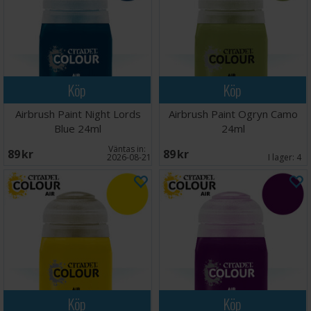
Köp
Köp
Airbrush Paint Night Lords
Airbrush Paint Ogryn Camo
Blue 24ml
24ml
Väntas in:
89 SEK
89 SEK
2026-08-21
I lager:
4
Köp
Köp