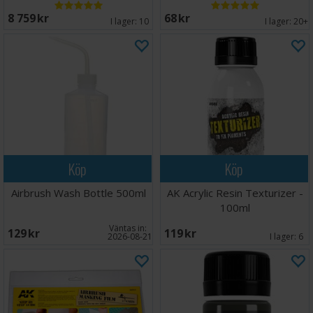
8 759 SEK
68 SEK
I lager:
10
I lager:
20+
Köp
Köp
Airbrush Wash Bottle 500ml
AK Acrylic Resin Texturizer -
100ml
Väntas in:
129 SEK
119 SEK
2026-08-21
I lager:
6