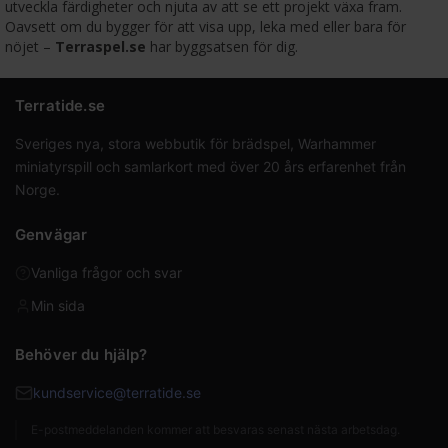
utveckla färdigheter och njuta av att se ett projekt växa fram.
Oavsett om du bygger för att visa upp, leka med eller bara för
nöjet –
Terraspel.se
har byggsatsen för dig.
Terratide.se
Sveriges nya, stora webbutik för brädspel, Warhammer
miniatyrspill och samlarkort med över 20 års erfarenhet från
Norge.
Genvägar
Vanliga frågor och svar
Min sida
Behöver du hjälp?
kundservice@terratide.se
E-postmeddelanden kommer att besvaras senast nästa arbetsdag.