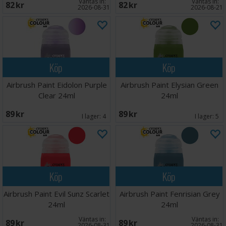
Väntas in:
Väntas in:
82 SEK
82 SEK
2026-08-31
2026-08-21
Köp
Köp
Airbrush Paint Eidolon Purple
Airbrush Paint Elysian Green
Clear 24ml
24ml
89 SEK
89 SEK
I lager:
4
I lager:
5
Köp
Köp
Airbrush Paint Evil Sunz Scarlet
Airbrush Paint Fenrisian Grey
24ml
24ml
Väntas in:
Väntas in:
89 SEK
89 SEK
2026-08-31
2026-08-31