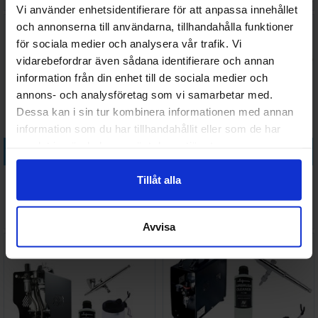
I lager:
9
I lager:
20+
Vi använder enhetsidentifierare för att anpassa innehållet
och annonserna till användarna, tillhandahålla funktioner
för sociala medier och analysera vår trafik. Vi
vidarebefordrar även sådana identifierare och annan
information från din enhet till de sociala medier och
annons- och analysföretag som vi samarbetar med.
Dessa kan i sin tur kombinera informationen med annan
information som du har tillhandahållit eller som de har
samlat in när du har använt deras tjänster.
Köp
Köp
Airbrush Spray Färgdragare
Airbrush Startpaket DETAIL -
Tillåt alla
2ml
Komplett
19 SEK
9 995 SEK
I lager:
20+
I lager:
12
Avvisa