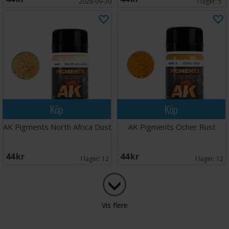
2026-09-30
I lager:
5
Köp
Köp
AK Pigments North Africa Dust
AK Pigments Ocher Rust
44 SEK
44 SEK
I lager:
12
I lager:
12
Vis flere