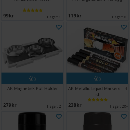
99 SEK
119 SEK
I lager:
1
I lager:
6
Köp
Köp
AK Magnetisk Pot Holder
AK Metallic Liquid Markers - 4
st
279 SEK
238 SEK
I lager:
2
I lager:
20+