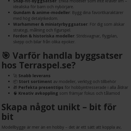
Snap-fit-byggsatser
: Enkla modeller som inte kräver lim –
idealiska för barn och nybörjare.
Gundam & anime-modeller
: Bygg dina favoritkaraktärer
med hög detaljrikedom.
Warhammer & miniatyrbyggsatser
: För dig som älskar
strategi, målning och figurspel.
Fordon & historiska modeller
: Stridsvagnar, flygplan,
skepp och bilar från olika epoker.
🎯 Varför handla byggsatser
hos Terraspel.se?
🚀
Snabb leverans
📦
Stort sortiment
av modeller, verktyg och tillbehör
🎁
Perfekta presenttips
för hobbyintresserade i alla åldrar
🧠
Kreativ avkoppling
som främjar fokus och tålamod
Skapa något unikt – bit för
bit
Modellbygge är mer än en hobby – det är ett sätt att koppla av,