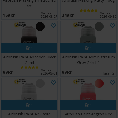
Airbrush Masking Film 20cm x
Airbrush Masking Putty - 60g
4m
Väntas in:
Väntas in:
169 SEK
249 SEK
2026-08-27
2026-09-30
Köp
Köp
Airbrush Paint Abaddon Black
Airbrush Paint Administratum
24ml
Grey 24ml #
Väntas in:
89 SEK
89 SEK
2026-08-31
I lager:
2
Köp
Köp
Airbrush Paint Air Caste
Airbrush Paint Angron Red