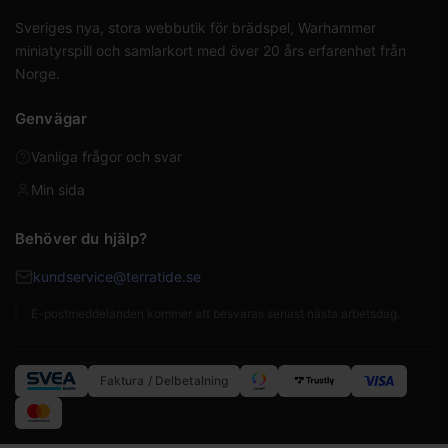
Sveriges nya, stora webbutik för brädspel, Warhammer
miniatyrspill och samlarkort med över 20 års erfarenhet från
Norge.
Genvägar
Vanliga frågor och svar
Min sida
Behöver du hjälp?
kundservice@terratide.se
E-postmeddelanden kommer att besvaras senast nästa arbetsdag.
Faktura / Delbetalning