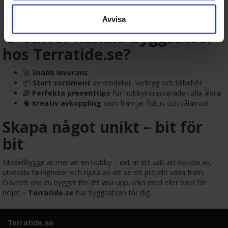
Fordon & historiska modeller
: Stridsvagnar, flygplan,
skepp och bilar från olika epoker.
Avvisa
🎯 Varför handla byggsatser
hos Terratide.se?
🚀
Snabb leverans
📦
Stort sortiment
av modeller, verktyg och tillbehör
🎁
Perfekta presenttips
för hobbyintresserade i alla åldrar
🧠
Kreativ avkoppling
som främjar fokus och tålamod
Skapa något unikt – bit för
bit
Modellbygge är mer än en hobby – det är ett sätt att koppla av,
utveckla färdigheter och njuta av att se ett projekt växa fram.
Oavsett om du bygger för att visa upp, leka med eller bara för
nöjet –
Terratide.se
har byggsatsen för dig.
Terratide.se