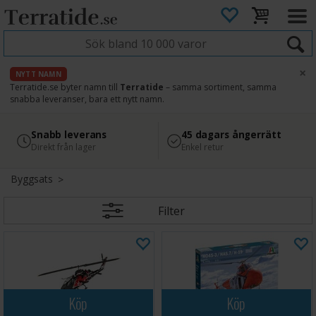
×
NYTT NAMN
Terratide.se byter namn till
Terratide
– samma sortiment, samma
snabba leveranser, bara ett nytt namn.
4.8
Säker betalning
Snabb leverans
45 dagars ångerrätt
Läs omdömen på Google
med Svea
Direkt från lager
Enkel retur
Byggsats
Filter
Köp
Köp