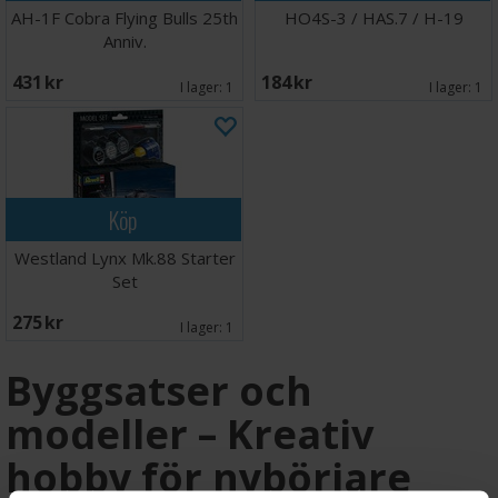
AH-1F Cobra Flying Bulls 25th
HO4S-3 / HAS.7 / H-19
Anniv.
431 SEK
184 SEK
I lager:
1
I lager:
1
Köp
Westland Lynx Mk.88 Starter
Set
275 SEK
I lager:
1
Byggsatser och
modeller – Kreativ
hobby för nybörjare