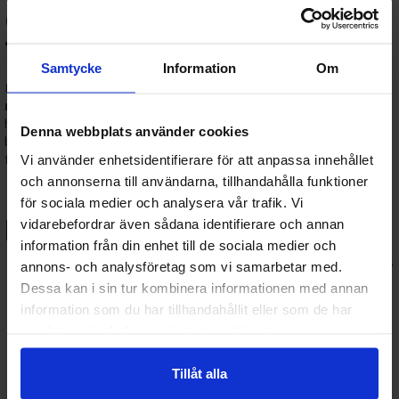
och entusiaster hos
Terratide.se
Samtycke
Information
Om
Hos
Terratide.se
hittar du ett brett utbud av
byggsatser
och
modellbyggen
– perfekt för dig som vill skapa något med
händerna. Oavsett om du är helt ny inom hobbyn eller en erfaren
Denna webbplats använder cookies
byggare, har vi
plastmodeller, snap-fit-kit, filmfigurer och
fordon
för alla intressen och färdighetsnivåer.
Vi använder enhetsidentifierare för att anpassa innehållet
och annonserna till användarna, tillhandahålla funktioner
🔧 Populära kategorier inom
för sociala medier och analysera vår trafik. Vi
byggsatser:
vidarebefordrar även sådana identifierare och annan
information från din enhet till de sociala medier och
Plastmodeller
: Klassiska byggsatser som limmas och målas
annons- och analysföretag som vi samarbetar med.
för en realistisk finish.
Dessa kan i sin tur kombinera informationen med annan
Snap-fit-byggsatser
: Enkla modeller som inte kräver lim –
information som du har tillhandahållit eller som de har
idealiska för barn och nybörjare.
samlat in när du har använt deras tjänster.
Gundam & anime-modeller
: Bygg dina favoritkaraktärer
med hög detaljrikedom.
Warhammer & miniatyrbyggsatser
: För dig som älskar
Tillåt alla
strategi, målning och figurspel.