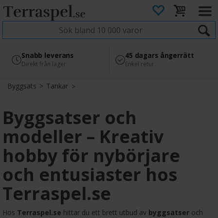
4.8
Säker betalning
Snabb leverans
45 dagars ångerrätt
Läs omdömen på Google
med Svea
Direkt från lager
Enkel retur
Byggsats
>
Tankar
Byggsatser och
modeller – Kreativ
hobby för nybörjare
och entusiaster hos
Terraspel.se
Hos
Terraspel.se
hittar du ett brett utbud av
byggsatser
och