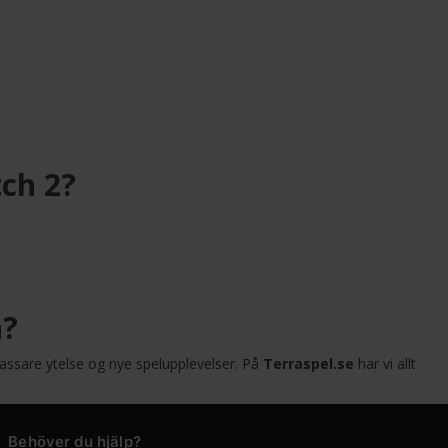
tch 2?
n?
assare ytelse og nye spelupplevelser. På
Terraspel.se
har vi allt
Behöver du hjälp?