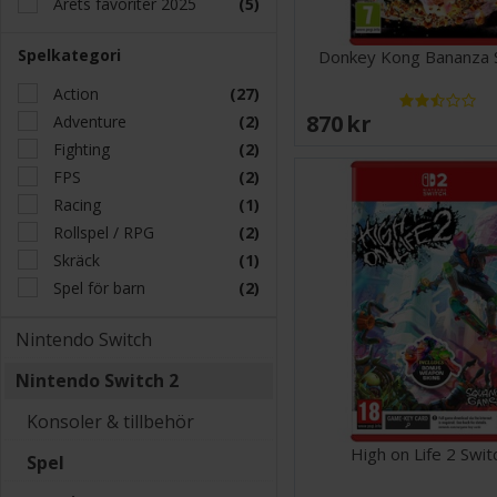
Årets favoriter 2025
(5)
Spelkategori
Donkey Kong Bananza S
Action
(27)
870 SEK
Adventure
(2)
Fighting
(2)
FPS
(2)
Racing
(1)
Rollspel / RPG
(2)
Skräck
(1)
Spel för barn
(2)
Nintendo Switch
Nintendo Switch 2
Konsoler & tillbehör
High on Life 2 Swit
Spel