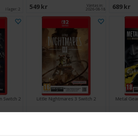
549 SEK
689 SEK
Väntas in:
I lager:
2
2026-08-18
n Switch 2
Little Nightmares 3 Switch 2
Metal Gear
448 SEK
499 SEK
Väntas in:
2026-09-30
I lager:
1