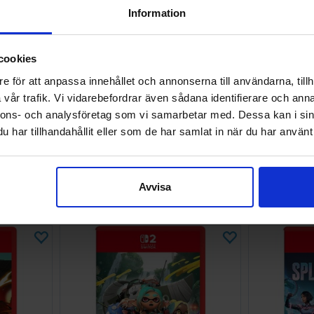
Information
cookies
e för att anpassa innehållet och annonserna till användarna, tillh
vår trafik. Vi vidarebefordrar även sådana identifierare och anna
nnons- och analysföretag som vi samarbetar med. Dessa kan i sin
har tillhandahållit eller som de har samlat in när du har använt 
ollection
Onimusha Way of the Sword Switch 2
Orb
Avvisa
838 SEK
539 SEK
Väntas in:
I lager:
1
2026-09-02