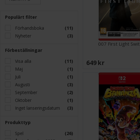
Populärt filter
Förhandsboka
(11)
Nyheter
(3)
007 First Light Swit
Förbeställningar
Visa alla
(11)
649 SEK
Maj
(1)
Juli
(1)
Augusti
(3)
September
(2)
Oktober
(1)
Inget lanseringsdatum
(3)
Produkttyp
Spel
(26)