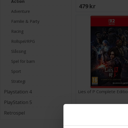
Action
479 SEK
Adventure
Familie & Party
Racing
Rollspel/RPG
Slåssing
Spel för barn
Sport
Strategi
Lies of P Complete Editio
Playstation 4
PlayStation 5
599 SEK
Retrospel