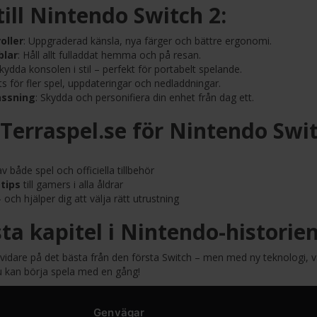
 till Nintendo Switch 2:
oller
: Uppgraderad känsla, nya färger och bättre ergonomi.
blar
: Håll allt fulladdat hemma och på resan.
Skydda konsolen i stil – perfekt för portabelt spelande.
ats för fler spel, uppdateringar och nedladdningar.
assning
: Skydda och personifiera din enhet från dag ett.
 Terraspel.se för Nintendo Swi
v både spel och officiella tillbehör
tips
till gamers i alla åldrar
 och hjälper dig att välja rätt utrustning
ta kapitel i Nintendo-historie
vidare på det bästa från den första Switch – men med ny teknologi, v
 du kan börja spela med en gång!
Genvägar