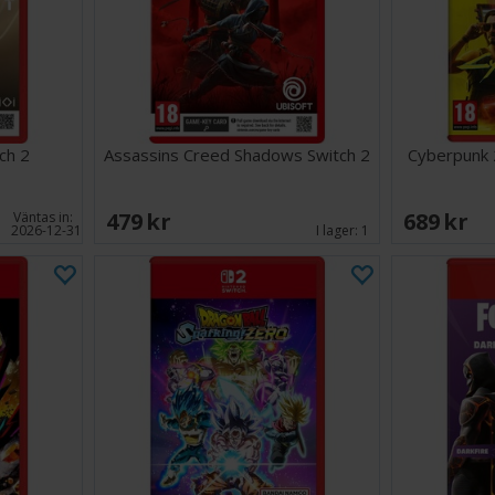
ch 2
Assassins Creed Shadows Switch 2
Cyberpunk 
479 SEK
689 SEK
Väntas in:
2026-12-31
I lager:
1