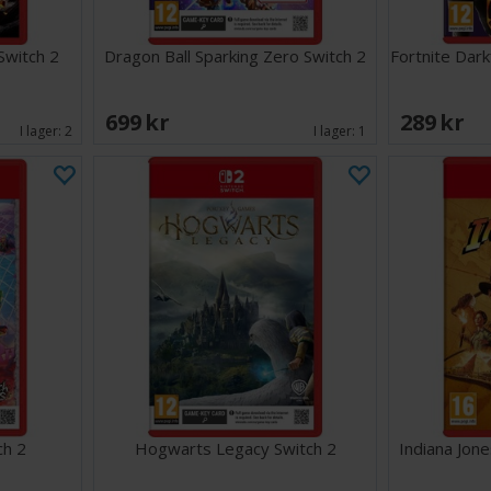
witch 2
Dragon Ball Sparking Zero Switch 2
Fortnite Dark
699 SEK
289 SEK
I lager:
2
I lager:
1
ch 2
Hogwarts Legacy Switch 2
Indiana Jone