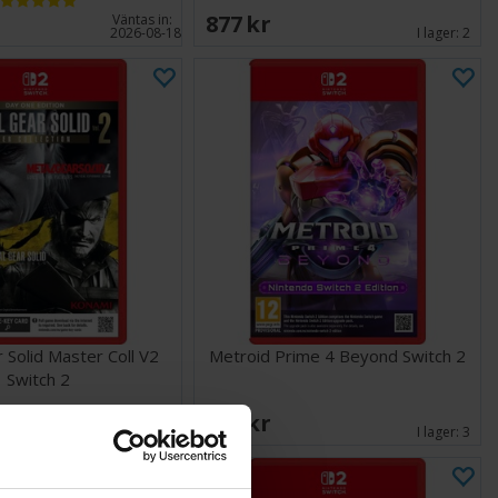
877 SEK
Väntas in:
2026-08-18
I lager:
2
 Solid Master Coll V2
Metroid Prime 4 Beyond Switch 2
Switch 2
787 SEK
Väntas in:
2026-08-25
I lager:
3