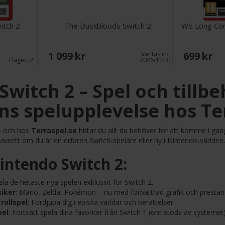
itch 2
The Duskbloods Switch 2
Wo Long Com
1 099 SEK
699 SEK
Väntas in:
I lager:
2
2026-12-31
witch 2 – Spel och tillbe
ns spelupplevelse hos Te
– och hos
Terraspel.se
hittar du allt du behöver for att komme i ga
avsett om du är en erfaren Switch-spelare eller ny i Nintendo-världen.
Nintendo Switch 2:
ela de hetaste nya spelen exklusivt för Switch 2.
siker
: Mario, Zelda, Pokémon – nu med förbättrad grafik och prestan
rollspel
: Fördjupa dig i episka världar och berättelser.
pel
: Fortsätt spela dina favoriter från Switch 1 (om stöds av systemet)