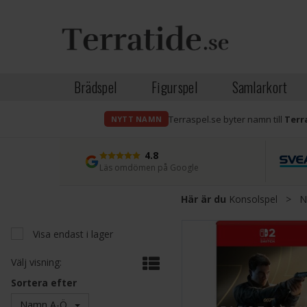
Brädspel
Figurspel
Samlarkort
Terraspel.se byter namn till
Terr
NYTT NAMN
4.8
Läs omdömen på Google
Här är du
Konsolspel
>
N
Visa endast i lager
Välj visning:
Sortera efter
Namn A-Ö