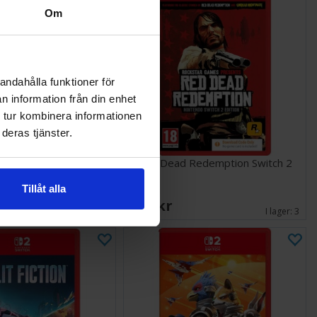
Om
andahålla funktioner för
n information från din enhet
 tur kombinera informationen
deras tjänster.
itals Switch 2
Red Dead Redemption Switch 2
Tillåt alla
389 SEK
Väntas in:
2026-09-01
I lager:
3