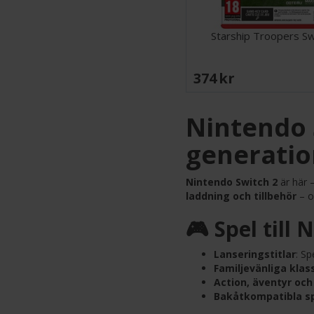
Starship Troopers Sw
374 SEK
Nintendo S
generatio
Nintendo Switch 2
är här 
laddning och tillbehör
– o
🎮 Spel till 
Lanseringstitlar
: Sp
Familjevänliga klas
Action, äventyr och 
Bakåtkompatibla s