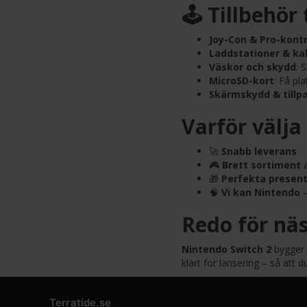
🕹️ Tillbehör
Joy-Con & Pro-kontr
Laddstationer & ka
Väskor och skydd
: 
MicroSD-kort
: Få pl
Skärmskydd & tillp
Varför välja
🚀
Snabb leverans
🎮
Brett sortiment
a
🎁
Perfekta present
🧠
Vi kan Nintendo
–
Redo för näs
Nintendo Switch 2
bygger 
klart for lansering – så att
Terratide.se