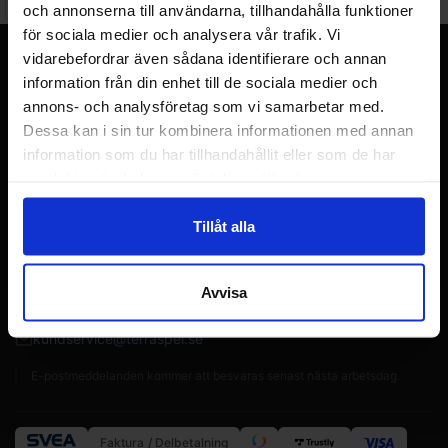
155 SEK
I lager:
1
och annonserna till användarna, tillhandahålla funktioner
för sociala medier och analysera vår trafik. Vi
Terraspel.se
vidarebefordrar även sådana identifierare och annan
information från din enhet till de sociala medier och
Sveriges nya, stora webbutik för brädspel, Warhammer
annons- och analysföretag som vi samarbetar med.
miniatyrspill och samlarkort med över 20 års erfarenhet från
Dessa kan i sin tur kombinera informationen med annan
Norge.
information som du har tillhandahållit eller som de har
samlat in när du har använt deras tjänster.
Genvägar
Vanliga frågor och svar
Tillåt alla
Min sida
Avvisa
Behöver du hjälp?
kundservice@terraspel.se
E-postmeddelanden kommer att besvaras senast nästa arbetsdag.
Faktura / Delbetalning