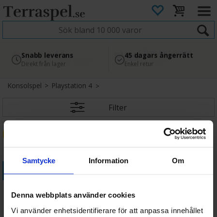
4.8
Säker betalning
Snabb leverans
45 dagars ångerrätt
Läs omdömen på Google
med Svea
Direkt från lager
Enkel retur
Konsolspel
>
Playstation 4
Filter
50%
Samtycke
Information
Om
Köp
Rainbow Six Extraction PS4
Denna webbplats använder cookies
Vi använder enhetsidentifierare för att anpassa innehållet
309 SEK