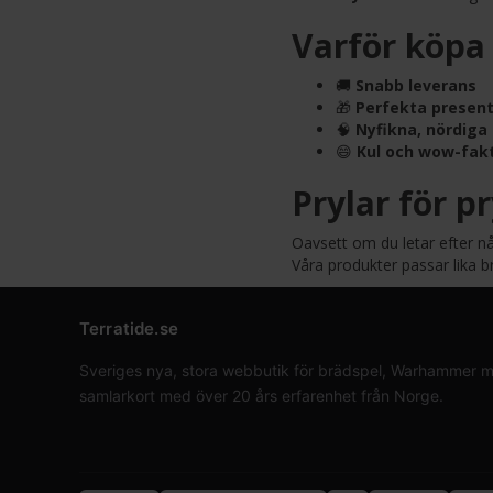
Varför köpa 
🚚
Snabb leverans
🎁
Perfekta present
🧠
Nyfikna, nördiga
😄
Kul och wow-fak
Prylar för p
Oavsett om du letar efter någo
Våra produkter passar lika 
Terratide.se
Sveriges nya, stora webbutik för brädspel, Warhammer min
samlarkort med över 20 års erfarenhet från Norge.