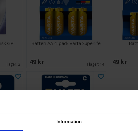
lisk GP
Batteri AA 4-pack Varta Superlife
Batt
49 SEK
49 SEK
I lager:
2
I lager:
14
Information