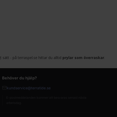
 sätt - på terraspel.se hittar du alltid
prylar som överraskar
.
Behöver du hjälp?
kundservice@terratide.se
E-postmeddelanden kommer att besvaras senast nästa
arbetsdag.