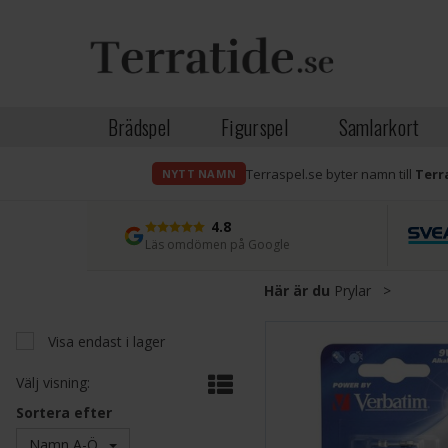
Brädspel
Figurspel
Samlarkort
Terraspel.se byter namn till
Terr
NYTT NAMN
4.8
Läs omdömen på Google
Här är du
Prylar
>
Visa endast i lager
Välj visning:
Sortera efter
Namn A-Ö