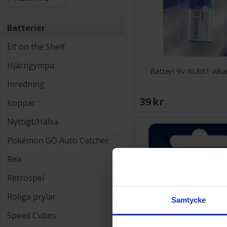
Batterier
Elf on the Shelf
Hjärngympa
Batteri 9V 6LR61 Alka
Inredning
39 SEK
Koppar
Nyttigt/Hälsa
Pokémon GO Auto Catcher
Rea
Retrospel
Roliga prylar
Samtycke
Speed Cubes