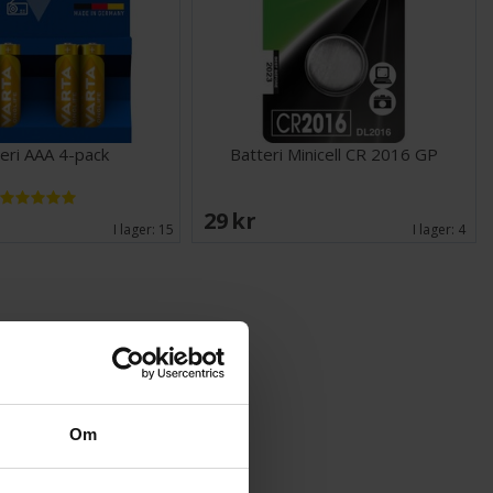
eri AAA 4-pack
Batteri Minicell CR 2016 GP
29 SEK
I lager:
15
I lager:
4
Om