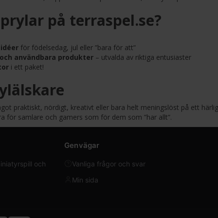
prylar på terraspel.se?
idéer
för födelsedag, jul eller ”bara för att”
 och användbara produkter
– utvalda av riktiga entusiaster
tor
i ett paket!
rylälskare
t praktiskt, nördigt, kreativt eller bara helt meningslöst på ett härligt
bra för samlare och gamers som för dem som ”har allt”.
Genvägar
iatyrspill och
Vanliga frågor och svar
Min sida