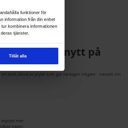
andahålla funktioner för
n information från din enhet
 tur kombinera informationen
deras tjänster.
pptäck något nytt på
Tillåt alla
u ett brett utbud av prylar som gör vardagen roligare - oavsett om
ch mycket mer.
 måste-haves.