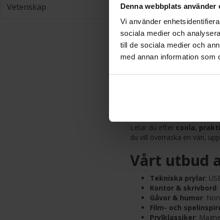
Vetenskap
Denna webbplats använder 
Vi använder enhetsidentifierar
Minicelle Knappbatter
sociala medier och analysera 
till de sociala medier och a
20 SEK
med annan information som du 
Coola pryl
Terraspel
Letar du efter
coola, prakt
du vill överraska en vän, up
Vårt utbud a
Tekniska prylar
: US
Kontor & skrivbord
:
Gåvor & humor
: Non
Film- och spelinspir
Prylklassiker
: Magne