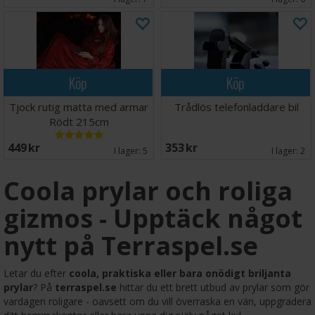
Köp
Köp
Tjock rutig matta med armar
Trådlös telefonladdare bil
Rödt 215cm
449 SEK
353 SEK
I lager:
5
I lager:
2
Coola prylar och roliga
gizmos - Upptäck något
nytt på Terraspel.se
Letar du efter
coola, praktiska eller bara onödigt briljanta
prylar
? På
terraspel.se
hittar du ett brett utbud av prylar som gör
vardagen roligare - oavsett om du vill överraska en vän, uppgradera