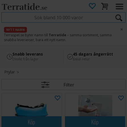
×
NYTT NAMN
Terraspel.se byter namn till
Terratide
– samma sortiment, samma
snabba leveranser, bara ett nytt namn.
4.8
Säker betalning
Snabb leverans
45 dagars ångerrätt
Läs omdömen på Google
med Svea
Direkt från lager
Enkel retur
Prylar
Filter
Köp
Köp