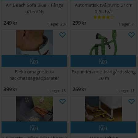
Air Beach Sofa Blue - Fånga
Automatisk tvålpump 21cm
luften/Ny
0,5 l tvål
249 SEK
299 SEK
I lager:
20+
I lager:
7
Köp
Köp
Elektromagnetiska
Expanderande trädgårdsslang
nackmassageapparater
30 m
399 SEK
269 SEK
I lager:
18
I lager:
11
Köp
Köp