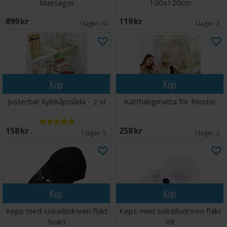
Massager
100x120cm
899 SEK
119 SEK
I lager:
10
I lager:
2
Köp
Köp
Justerbar kylskåpslåda - 2 st
Katthängmatta för fönster
158 SEK
258 SEK
I lager:
5
I lager:
2
Köp
Köp
Keps med solcellsdriven fläkt
Keps med solcellsdriven fläkt
Svart
Vit