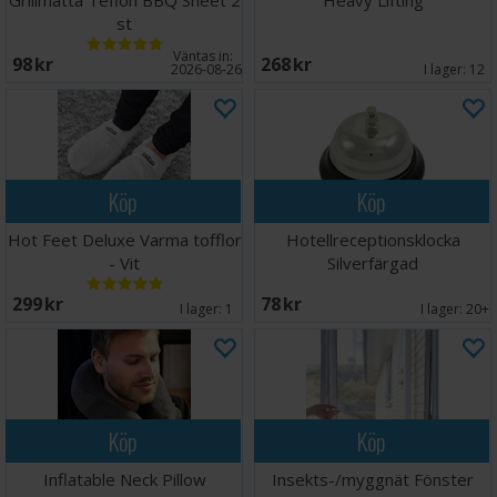
Grillmatta Teflon BBQ Sheet 2
Heavy Lifting
st
Väntas in:
98 SEK
268 SEK
2026-08-26
I lager:
12
Köp
Köp
Hot Feet Deluxe Varma tofflor
Hotellreceptionsklocka
- Vit
Silverfärgad
299 SEK
78 SEK
I lager:
1
I lager:
20+
Köp
Köp
Inflatable Neck Pillow
Insekts-/myggnät Fönster