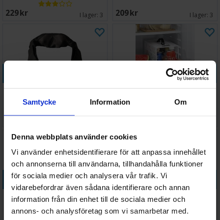
229 SEK
209 SEK
I lager:
3
I lager:
3
Köp
Köp
Kudde för nackmassage
Kylskåp Kassaskåp med
kodlås
Samtycke
Information
Om
799 SEK
220 SEK
I lager:
5
I lager:
11
Denna webbplats använder cookies
Vi använder enhetsidentifierare för att anpassa innehållet
och annonserna till användarna, tillhandahålla funktioner
för sociala medier och analysera vår trafik. Vi
Köp
Köp
vidarebefordrar även sådana identifierare och annan
Panomir 3-i-1 LED
Shiatsu Massageapparat
information från din enhet till de sociala medier och
sminkspegel/box
annons- och analysföretag som vi samarbetar med.