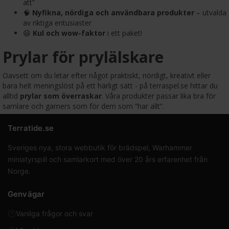
att”
🧠
Nyfikna, nördiga och användbara produkter
– utvalda
av riktiga entusiaster
😄
Kul och wow-faktor
i ett paket!
Prylar för prylälskare
Oavsett om du letar efter något praktiskt, nördigt, kreativt eller
bara helt meningslöst på ett härligt sätt - på terraspel.se hittar du
alltid
prylar som överraskar
. Våra produkter passar lika bra för
samlare och gamers som för dem som ”har allt”.
Terratide.se
Sveriges nya, stora webbutik för brädspel, Warhammer
miniatyrspill och samlarkort med över 20 års erfarenhet från
Norge.
Genvägar
Vanliga frågor och svar