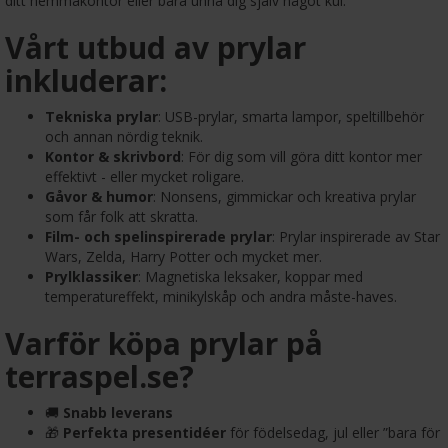
ditt hemmakontor eller bara unna dig själv något kul.
Vårt utbud av prylar
inkluderar:
Tekniska prylar
: USB-prylar, smarta lampor, speltillbehör
och annan nördig teknik.
Kontor & skrivbord
: För dig som vill göra ditt kontor mer
effektivt - eller mycket roligare.
Gåvor & humor
: Nonsens, gimmickar och kreativa prylar
som får folk att skratta.
Film- och spelinspirerade prylar
: Prylar inspirerade av Star
Wars, Zelda, Harry Potter och mycket mer.
Prylklassiker
: Magnetiska leksaker, koppar med
temperatureffekt, minikylskåp och andra måste-haves.
Varför köpa prylar på
terraspel.se?
🚚
Snabb leverans
🎁
Perfekta presentidéer
för födelsedag, jul eller ”bara för