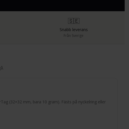
🇸🇪
Snabb leverans
Från Sverige
å.
rTag (32×32 mm, bara 10 gram). Fästs på nyckelring eller