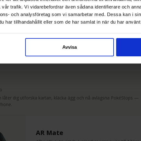
Stilren klockdesign med 0.96" färgskärm. IPX7 vatte
vår trafik. Vi vidarebefordrar även sådana identifierare och anna
Klocka + catcher
IPX7 vattentät
240t batteri
nnons- och analysföretag som vi samarbetar med. Dessa kan i sin
har tillhandahållit eller som de har samlat in när du har använt 
Köp nu →
Avvisa
G
låter dig utforska kartan, kläcka ägg och nå avlägsna PokéStops —
Phone.
AR Mate