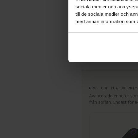
sociala medier och analysera 
till de sociala medier och a
med annan information som du 
Visa detaljer ↓
GPS- OCH PLATSVERKTY
Avancerade enheter som 
från soffan. Endast för i