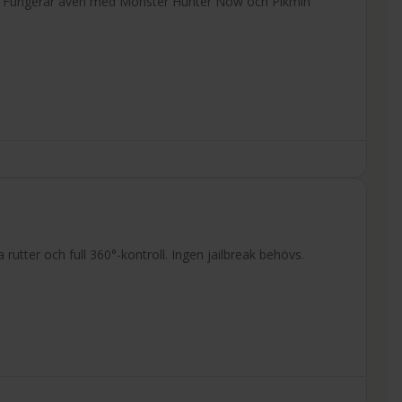
 km. Fungerar även med Monster Hunter Now och Pikmin
 rutter och full 360°-kontroll. Ingen jailbreak behövs.