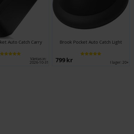
ket Auto Catch Carry
Brook Pocket Auto Catch Light
799 SEK
Väntas in:
2026-10-31
I lager:
20+