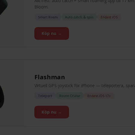
Allt-i-ett: auto catch + smart roaming upp till 17
Bloom.
Smart Roam
Auto catch & spin
Endast iOS
Köp nu →
Flashman
Virtuell GPS-joystick för iPhone — teleportera, spara
Teleport
Route Cruise
Endast iOS 17+
Köp nu →