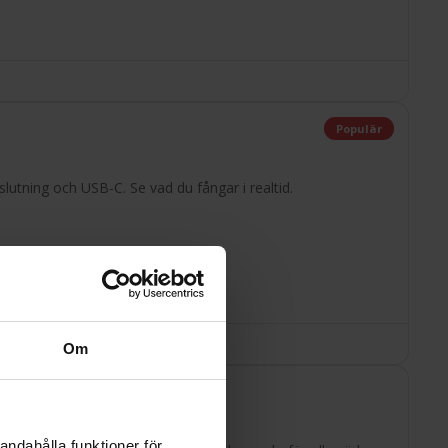
Populär
utning och USB-C. Se vad du fångar i realtid.
Om
andahålla funktioner för