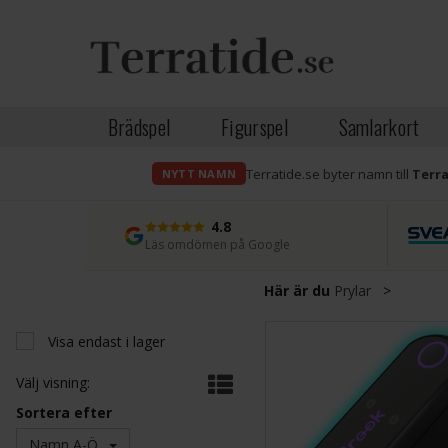
Brädspel
Figurspel
Samlarkort
Terratide.se byter namn till
Terr
NYTT NAMN
4.8
Läs omdömen på Google
Här är du
Prylar
>
Visa endast i lager
Välj visning:
Sortera efter
Namn A-Ö