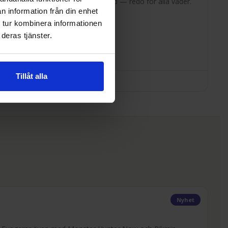
ntät och hela 240 timmars batteritid — redo för alla väder.
n information från din enhet
 tur kombinera informationen
deras tjänster.
Tillåt alla
Nyhet