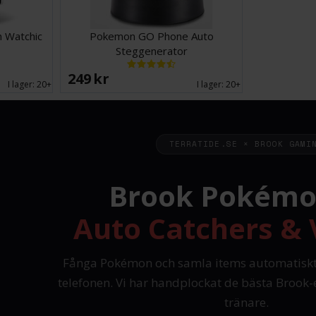
h Watchic
Pokemon GO Phone Auto
Steggenerator
249 SEK
I lager:
20+
I lager:
20+
TERRATIDE.SE × BROOK GAMI
Brook Pokémo
Auto Catchers & 
Fånga Pokémon och samla items automatiskt 
telefonen. Vi har handplockat de bästa Brook-
tränare.