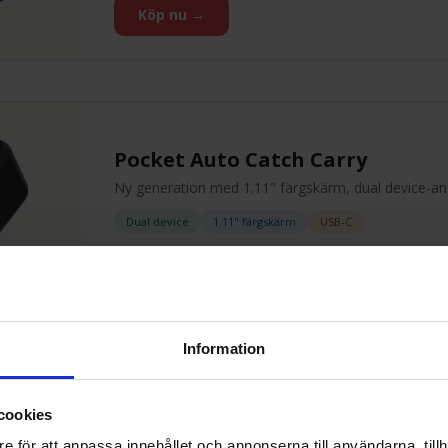
Köp nu →
Pocket Auto Catch Carry
Ny generation med 1.11" färgskärm, dual device-ansl
Dual device
1.11" färgskärm
USB-C
Köp nu →
Information
cookies
Watchic Lite
e för att anpassa innehållet och annonserna till användarna, tillh