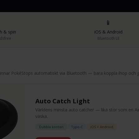
⚡
📱
h & spin
iOS & Android
ndsfree
Bluetooth LE
nnar PokéStops automatiskt via Bluetooth — bara koppla ihop och g
Auto Catch Light
Världens minsta auto catcher — lika stor som en Ai
väska.
Dubbla konton
Type-C
iOS + Android