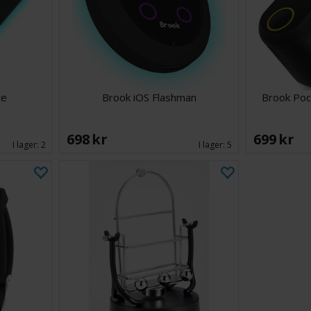
te
Brook iOS Flashman
Brook Poc
698 SEK
699 SEK
I lager:
2
I lager:
5