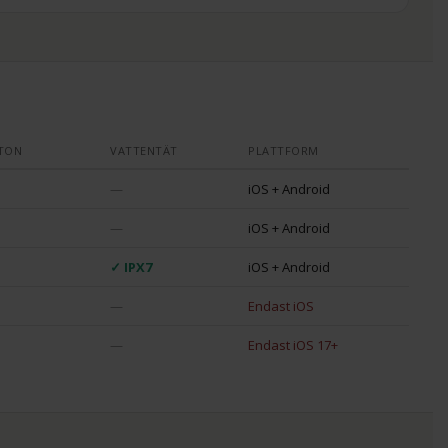
TON
VATTENTÄT
PLATTFORM
—
iOS + Android
—
iOS + Android
✓ IPX7
iOS + Android
—
Endast iOS
—
Endast iOS 17+