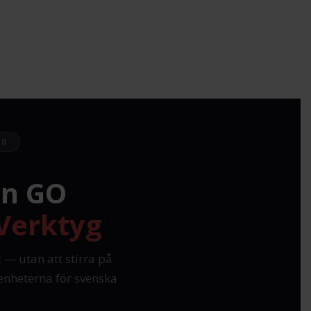
NG
n GO
Verktyg
— utan att stirra på
enheterna för svenska