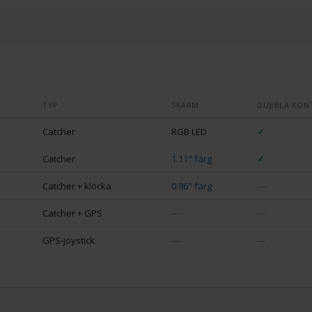
TYP
SKÄRM
DUBBLA KON
Catcher
RGB LED
✓
Catcher
1.11" färg
✓
Catcher + klocka
0.96" färg
—
Catcher + GPS
—
—
GPS-joystick
—
—