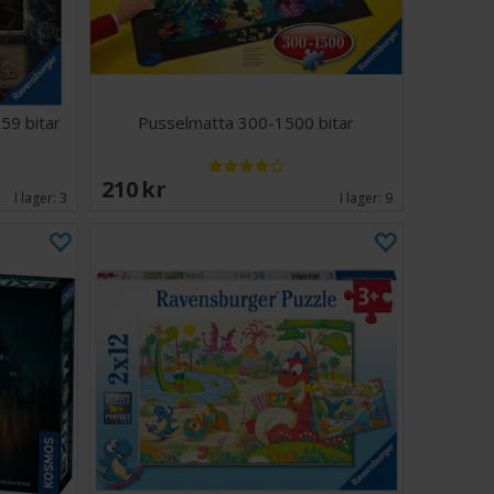
59 bitar
Pusselmatta 300-1500 bitar
210 SEK
I lager:
3
I lager:
9