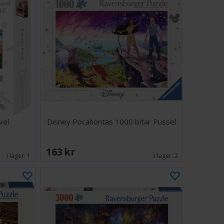
vel
Disney Pocahontas 1000 bitar Pussel
163 SEK
I lager:
1
I lager:
2