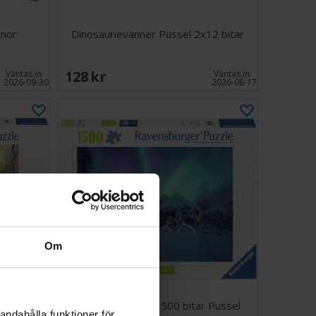
anor
Dinosaurievänner Pussel 2x12 bitar
128 SEK
Väntas in:
Väntas in:
2026-09-30
2026-08-17
Om
 bitar
The Arctic Show 1500 bitar Pussel
andahålla funktioner för