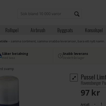
Rollspel
Airbrush
Byggsats
Konsolspel
atide
– samma sortiment, samma snabba leveranser, bara ett nytt namn.
Säker betalning
Snabb leverans
med Svea
Direkt från lager
med svamp
Pussel Lim
Ravensburger Pu
97 SE
-
Antall: