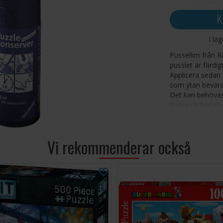
K
I la
Pussellim från R
pusslet är färdig
Applicera sedan 
som ytan bevara
Det kan behövas 
flaska räcker til
Limmet kan se vi
och vi rekommend
Vi rekommenderar också
För detaljerade 
Innehåller 200 ml