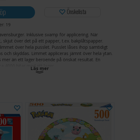
öp
Önskelista
ger:
19
avensburger. Inklusive svamp för applicering. När
t, skjut över det på ett papper, t.ex. bakplåtspapper.
limmet över hela pusslet. Pusslet låses ihop samtidigt
s och skyddas. Limmet appliceras jämnt över hela ytan.
mer än ett lager beroende på önskat resultat. En
l ca 4000 bitar med ett lager.
Läs mer
tt ut först, men torkar klart! Limmet kan tränga igenom
erar att du skyddar bordsskivan undertill.
instruktioner, se videon under bilderna.
 per flaska (räcker till 4 stycken 1000-bitars pussel).