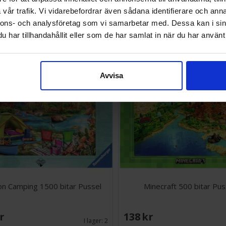
vår trafik. Vi vidarebefordrar även sådana identifierare och anna
SEK
286 SEK
nnons- och analysföretag som vi samarbetar med. Dessa kan i sin
I lager:
1
har tillhandahållit eller som de har samlat in när du har använt 
Avvisa
n Camping 1500 bitar Pussel
Minecraft 500 bitar Pus
SEK
138 SEK
I lager:
2