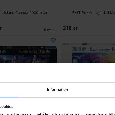
rit Island Canada 2000 bitar
EXIT Puzzle Nightfall M
SEK
218 SEK
I lager:
1
Information
cookies
ts Castle Cutaway 3000 bitar
Colorful Cinque Terre 2000
e för att anpassa innehållet och annonserna till användarna, tillh