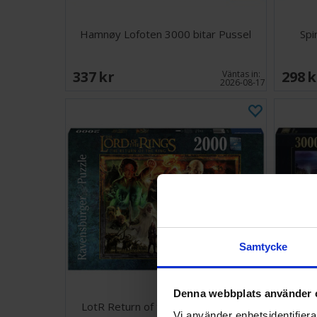
Hamnøy Lofoten 3000 bitar Pussel
Spi
337 SEK
298 
Väntas in:
2026-08-17
Samtycke
Denna webbplats använder 
LotR Return of the King 2000 bitar
Hogwar
Vi använder enhetsidentifierar