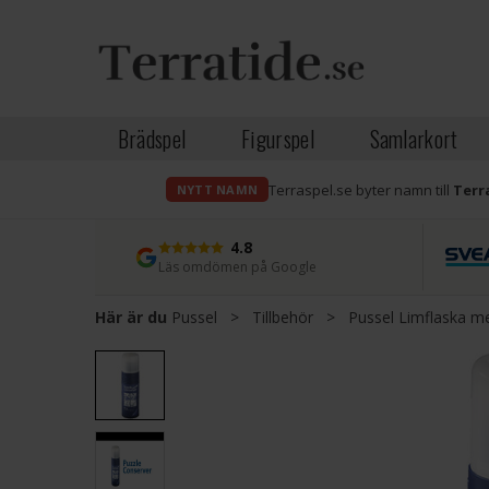
Brädspel
Figurspel
Samlarkort
Terraspel.se byter namn till
Terr
NYTT NAMN
4.8
Läs omdömen på Google
Här är du
Pussel
>
Tillbehör
>
Pussel Limflaska 