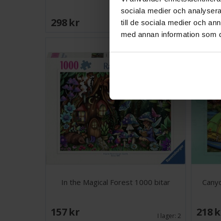
sociala medier och analysera 
298 SEK
345 
till de sociala medier och a
I lager:
3
med annan information som du 
In the Magical Forest 1000 bitar
Canyo
157 SEK
218 
I lager:
2