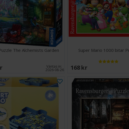
Puzzle The Alchemists Garden
Super Mario 1000 bitar P
SEK
168 SEK
Väntas in:
2026-08-26