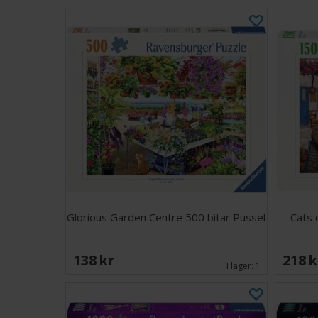
Glorious Garden Centre 500 bitar Pussel
Cats 
138 SEK
218 
I lager:
1