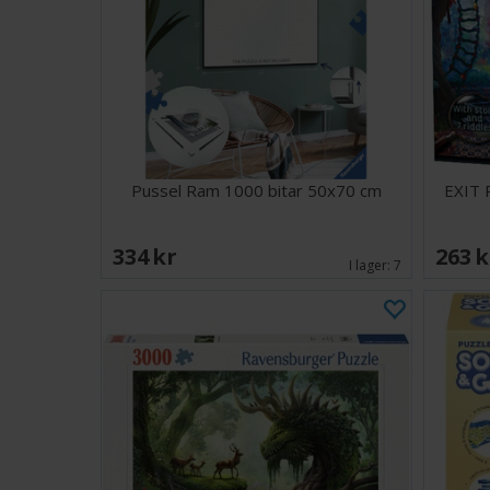
Pussel Ram 1000 bitar 50x70 cm
EXIT 
334 SEK
263 
I lager:
7