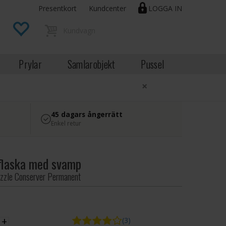
Presentkort
Kundcenter
LOGGA IN
Prylar
Samlarobjekt
Pussel
×
45 dagars ångerrätt
Enkel retur
flaska med svamp
zzle Conserver Permanent
K
+
(3)