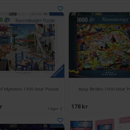
of Mykonos 1500 bitar Pussel
Busy Birdies 1000 bitar P
SEK
178 SEK
I lager:
2