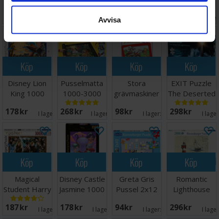
1500 bitar
Pussel
2000 bitar
2000 bitar
Väntas in:
Väntas in:
229 SEK
177 SEK
298 SEK
298 SEK
Pussel
Pussel
2026-08-27
2026-08-27
I lager:
2
I lage
Avvisa
Köp
Köp
Köp
Köp
Disney Lion
Pusselmatta
Stora
EXIT Puzzle
King 1000
1000-3000
grävmaskiner
The Deserted
bitar Pussel
bitar
Pussel 3x6
Lighthouse
178 SEK
268 SEK
98 SEK
298 SEK
bitar
I lager:
2
I lager:
17
I lager:
1
I lage
Köp
Köp
Köp
Köp
Magical
Disney Castle
Greta Gris
Romantic
Student Harry
Jasmine 1000
Pussel 2x12
Lighthouse
Potter 1000
bitar
bitar
2000 bitar
187 SEK
178 SEK
94 SEK
296 SEK
bitar
I lager:
2
I lager:
3
I lager:
3
I lage