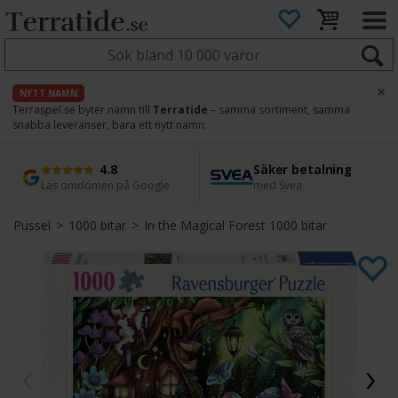
×
NYTT NAMN
Terraspel.se byter namn till
Terratide
– samma sortiment, samma
snabba leveranser, bara ett nytt namn.
4.8
Säker betalning
Snabb leverans
45 dagars ångerrätt
Läs omdömen på Google
med Svea
Direkt från lager
Enkel retur
Pussel
>
1000 bitar
>
In the Magical Forest 1000 bitar