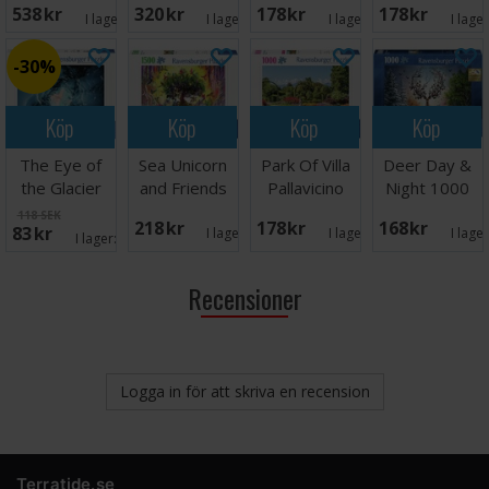
538 SEK
320 SEK
178 SEK
178 SEK
bitar
I lager:
1
I lager:
1
I lager:
2
I lage
30%
Köp
Köp
Köp
Köp
The Eye of
Sea Unicorn
Park Of Villa
Deer Day &
the Glacier
and Friends
Pallavicino
Night 1000
500 bitar
1500 bitar
1000 bitar
bitar Pussel
118 SEK
218 SEK
178 SEK
168 SEK
83 SEK
I lager:
1
I lager:
1
I lage
I lager:
1
Recensioner
Logga in för att skriva en recension
Terratide.se