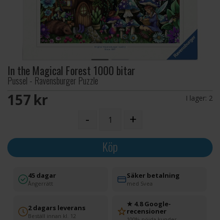
In the Magical Forest 1000 bitar
Pussel - Ravensburger Puzzle
157 SEK
I lager:
2
-
+
Köp
45 dagar
Säker betalning
Ångerrätt
med Svea
★ 4.8 Google-
2 dagars leverans
recensioner
Beställ innan kl. 12
100% nöjda kunder