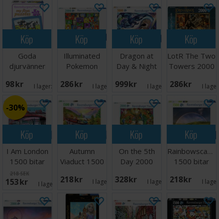
Köp
Köp
Köp
Köp
Goda
Illuminated
Dragon at
LotR The Two
djurvänner
Pokemon
Day & Night
Towers 2000
Pussel 3x6
2000 bitar
5000 bitar
bitar
98 SEK
286 SEK
999 SEK
286 SEK
bitar
I lager:
2
I lager:
3
I lager:
1
I lage
30%
Köp
Köp
Köp
Köp
I Am London
Autumn
On the 5th
Rainbowscape
1500 bitar
Viaduct 1500
Day 2000
1500 bitar
Pussel
bitar Pussel
bitar Pussel
Pussel
218 SEK
218 SEK
328 SEK
218 SEK
153 SEK
I lager:
4
I lager:
3
I lage
I lager:
2