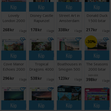
Köp
Köp
Köp
Köp
Lovely
Disney Castle
Street Art in
Donald Duck
London 2000
Rapunzel
Amsterdam
1500 bitar
bitar Pussel
1000 bitar
3000 bitar
Pussel
268 SEK
178 SEK
338 SEK
217 SEK
I lager:
2
I lager:
1
I lager:
2
I lage
30%
Köp
Köp
Köp
Köp
Cove Manor
Tropical
Boathouses in
The Seasons
Echoes 2000
Dragons 4000
Smogen 500
2000 bitar
bitar Pussel
bitar Pussel
bitar
Pussel
569 SEK
296 SEK
538 SEK
123 SEK
398 SEK
I lager:
1
I lager:
2
I lager:
2
I lage
Köp
Köp
Köp
Köp