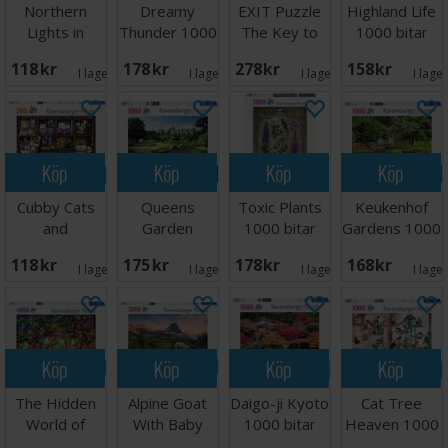
Northern
Dreamy
EXIT Puzzle
Highland Life
Lights in
Thunder 1000
The Key to
1000 bitar
Tromsø 500
bitar Pussel
Atlantis
Pussel
118 SEK
178 SEK
278 SEK
158 SEK
bitar
I lager:
4
I lager:
2
I lager:
1
I lage
Köp
Köp
Köp
Köp
Cubby Cats
Queens
Toxic Plants
Keukenhof
and
Garden
1000 bitar
Gardens 1000
Succulents
Sudeley
Pussel
bitar Pussel
118 SEK
175 SEK
178 SEK
168 SEK
500 bitar
Castle 1000
I lager:
2
I lager:
2
I lager:
2
I lage
bitar
Köp
Köp
Köp
Köp
The Hidden
Alpine Goat
Daigo-ji Kyoto
Cat Tree
World of
With Baby
1000 bitar
Heaven 1000
Fairies 4000
3000 bitar
Pussel
bitar Pussel