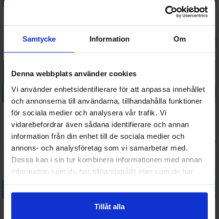
Minecraft 500
Glorious
Busy Birdies
Eilean Donan
bitar Pussel
Garden
1000 bitar
Castle 1000
Centre 500
Pussel
bitar Pussel
Samtycke
Information
Om
Väntas 
138 SEK
138 SEK
178 SEK
178 SEK
bitar Pussel
I lager:
3
I lager:
1
I lager:
1
2026-0
Denna webbplats använder cookies
Vi använder enhetsidentifierare för att anpassa innehållet
Köp
Köp
Köp
Köp
och annonserna till användarna, tillhandahålla funktioner
Winter
Disney
Disney
Dragons
för sociala medier och analysera vår trafik. Vi
Reading Nook
Pocahontas
Bookstore of
Library 3000
vidarebefordrar även sådana identifierare och annan
1000 bitar
1000 bitar
Wonders
bitar Pussel
information från din enhet till de sociala medier och
184 SEK
163 SEK
228 SEK
357 SEK
Pussel
Pussel
1500 bitar
I lager:
2
I lager:
2
I lager:
1
I lage
annons- och analysföretag som vi samarbetar med.
Dessa kan i sin tur kombinera informationen med annan
information som du har tillhandahållit eller som de har
samlat in när du har använt deras tjänster.
Köp
Köp
Köp
Köp
Disney
Inside Out 2
Disney
A Dive in the
Tillåt alla
Photographs
1000 bitar
Scrapbook
Maldives