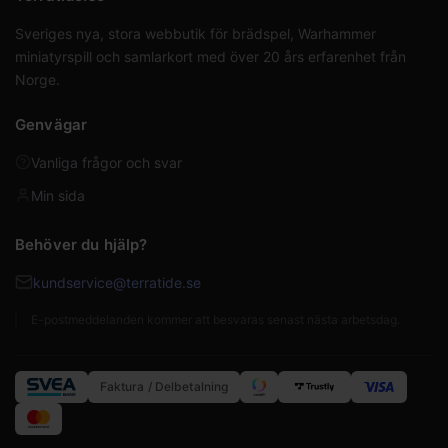
Sveriges nya, stora webbutik för brädspel, Warhammer
miniatyrspill och samlarkort med över 20 års erfarenhet från
Norge.
Genvägar
Vanliga frågor och svar
Min sida
Behöver du hjälp?
kundservice@terratide.se
E-postmeddelanden kommer att besvaras senast nästa arbetsdag.
Faktura / Delbetalning