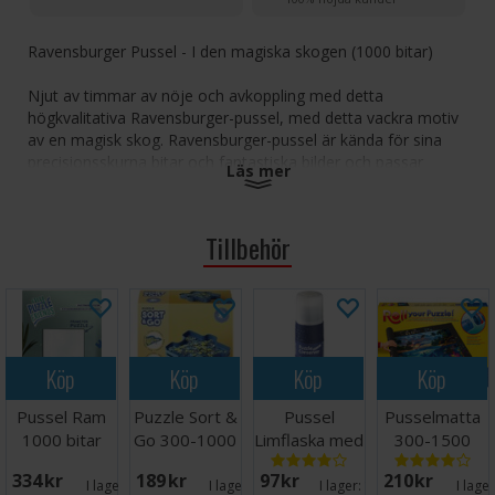
Ravensburger Pussel - I den magiska skogen (1000 bitar)
Njut av timmar av nöje och avkoppling med detta
högkvalitativa Ravensburger-pussel, med detta vackra motiv
av en magisk skog. Ravensburger-pussel är kända för sina
precisionsskurna bitar och fantastiska bilder och passar
Läs mer
perfekt varje gång, vilket garanterar en tillfredsställande
pusselupplevelse.
Tillbehör
Med 1000 bitar är detta pussel utformat för att ge dig både
en utmaning och en belönande känsla av prestation när du
placerar de invecklade detaljerna. Oavsett om du är en
erfaren pusselentusiast eller nybörjare är detta pussel perfekt
för avkoppling eller för att tillbringa kvalitetstid med familj
och vänner.
Köp
Köp
Köp
Köp
Förstklassig kvalitet:
Tjocka, hållbara bitar med
Pussel Ram
Puzzle Sort &
Pussel
Pusselmatta
perfekt passform, så att det inte blir någon frustration
1000 bitar
Go 300-1000
Limflaska med
300-1500
under monteringen.
50x70 cm
bitar
svamp
bitar
Vacker design:
Fantastiska och livfulla konstverk som
334 SEK
189 SEK
97 SEK
210 SEK
I lager:
7
I lager:
3
I lager:
19
I lage
kommer att fängsla pusselälskare.