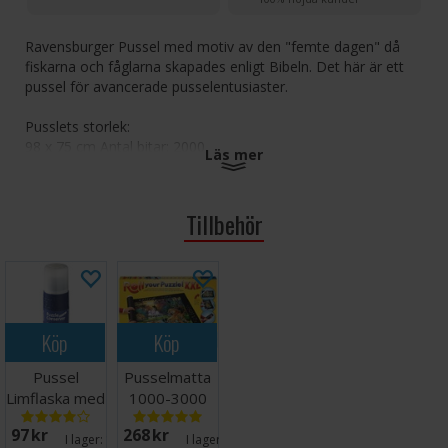
Ravensburger Pussel med motiv av den "femte dagen" då
fiskarna och fåglarna skapades enligt Bibeln. Det här är ett
pussel för avancerade pusselentusiaster.
Pusslets storlek:
98 x 75 cm Antal bitar: 2000
Läs mer
Ravensburger är världens mest erkända tillverkare av pussel
med vackra mönster och bitar av högsta kvalitet. När du har
Tillbehör
provat de extra tjocka, hållbara bitarna med perfekt
passform kommer du att förstå varför Ravensburger är
förstahandsvalet för pusselentusiaster över hela världen.
Köp
Köp
Pussel
Pusselmatta
Limflaska med
1000-3000
svamp
bitar
97 SEK
268 SEK
I lager:
19
I lager:
17