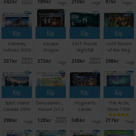
342 SEK
189 SEK
210 SEK
97 SEK
bitar
2026-08-17
I lager:
3
I lager:
9
I lager:
Köp
Köp
Köp
Köp
Hamnøy
Escape
EXIT Puzzle
LotR Return
Lofoten 3000
Dragon
Nightfall
of the King
bitar Pussel
Laboratory
Manor
2000 bitar
Väntas in:
Väntas in:
337 SEK
273 SEK
218 SEK
298 SEK
759 bitar
2026-08-17
I lager:
3
2026-09-30
I lage
Köp
Köp
Köp
Köp
Spirit Island
Dinosaurievänner
Hogwarts
The Arctic
Canada 2000
Pussel 2x12
Castle
Show 1500
bitar
bitar
Cutaway 3000
bitar Pussel
Väntas in:
298 SEK
128 SEK
345 SEK
217 SEK
bitar
I lager:
1
2026-08-17
I lager:
1
I lage