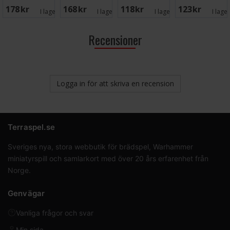
Gnomes 1000
bitar Pussel
Tromsø 500
bitar
178 SEK
168 SEK
118 SEK
123 SEK
bitar
bitar
I lager:
2
I lager:
2
I lager:
4
I lage
Recensioner
Logga in för att skriva en recension
Terraspel.se
Sveriges nya, stora webbutik för brädspel, Warhammer
miniatyrspill och samlarkort med över 20 års erfarenhet från
Norge.
Genvägar
Vanliga frågor och svar
Min sida