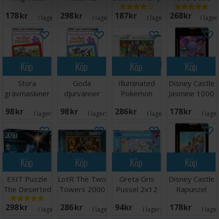
bitar Pussel
2000 bitar
Potter 1000
bitar
178 SEK
298 SEK
187 SEK
268 SEK
bitar
I lager:
2
I lager:
2
I lager:
2
I lager
Köp
Köp
Köp
Köp
Stora
Goda
Illuminated
Disney Castle
grävmaskiner
djurvänner
Pokemon
Jasmine 1000
Pussel 3x6
Pussel 3x6
2000 bitar
bitar
98 SEK
98 SEK
286 SEK
178 SEK
bitar
bitar
I lager:
1
I lager:
2
I lager:
3
I lage
Köp
Köp
Köp
Köp
EXIT Puzzle
LotR The Two
Greta Gris
Disney Castle
The Deserted
Towers 2000
Pussel 2x12
Rapunzel
Lighthouse
bitar
bitar
1000 bitar
298 SEK
286 SEK
94 SEK
178 SEK
I lager:
3
I lager:
1
I lager:
3
I lage