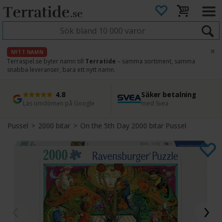
×
NYTT NAMN
Terraspel.se byter namn till
Terratide
– samma sortiment, samma
snabba leveranser, bara ett nytt namn.
4.8
Säker betalning
Snabb leverans
45 dagars ångerrätt
Läs omdömen på Google
med Svea
Direkt från lager
Enkel retur
Pussel
>
2000 bitar
>
On the 5th Day 2000 bitar Pussel