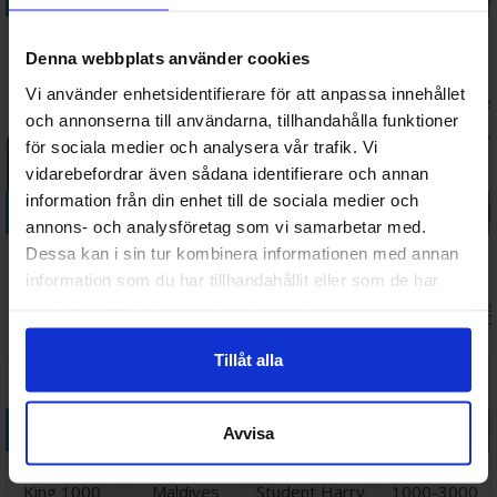
Inside Out 2
Book Nook
Disney
Disney
1000 bitar
Sakuras
Scrapbook
Bookstore of
Denna webbplats använder cookies
Pussel
Travel
2000 bitar
Wonders
Väntas in:
Vi använder enhetsidentifierare för att anpassa innehållet
177 SEK
797 SEK
298 SEK
228 SEK
Pussel
1500 bitar
2026-08-26
I lager:
1
I lager:
2
I lage
och annonserna till användarna, tillhandahålla funktioner
för sociala medier och analysera vår trafik. Vi
vidarebefordrar även sådana identifierare och annan
information från din enhet till de sociala medier och
Köp
Köp
Köp
Köp
annons- och analysföretag som vi samarbetar med.
Winter
Disney
Dragons
Disney
Dessa kan i sin tur kombinera informationen med annan
Reading Nook
Pocahontas
Library 3000
Photographs
information som du har tillhandahållit eller som de har
1000 bitar
1000 bitar
bitar Pussel
1500 bitar
samlat in när du har använt deras tjänster.
Väntas 
184 SEK
163 SEK
357 SEK
229 SEK
Pussel
Pussel
Pussel
I lager:
2
I lager:
2
I lager:
1
2026-0
Tillåt alla
Köp
Köp
Köp
Köp
Avvisa
Disney Lion
A Dive in the
Magical
Pusselmatta
King 1000
Maldives
Student Harry
1000-3000