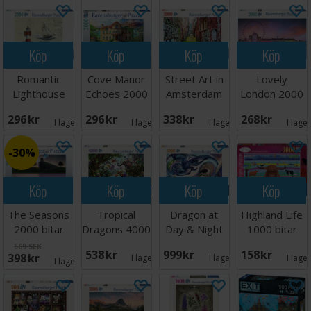
Köp
Köp
Köp
Köp
Romantic
Cove Manor
Street Art in
Lovely
Lighthouse
Echoes 2000
Amsterdam
London 2000
2000 bitar
bitar Pussel
3000 bitar
bitar Pussel
296 SEK
296 SEK
338 SEK
268 SEK
I lager:
1
I lager:
1
I lager:
2
I lage
30%
Köp
Köp
Köp
Köp
The Seasons
Tropical
Dragon at
Highland Life
2000 bitar
Dragons 4000
Day & Night
1000 bitar
Pussel
bitar Pussel
5000 bitar
Pussel
569 SEK
538 SEK
999 SEK
158 SEK
398 SEK
I lager:
2
I lager:
1
I lage
I lager:
1