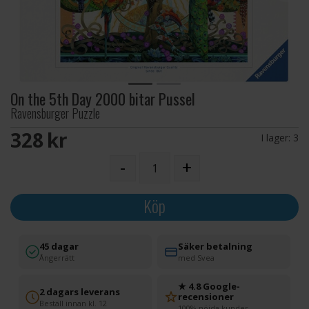
On the 5th Day 2000 bitar Pussel
Ravensburger Puzzle
328 SEK
I lager:
3
-
+
Köp
45 dagar
Säker betalning
Ångerrätt
med Svea
★ 4.8 Google-
2 dagars leverans
recensioner
Beställ innan kl. 12
100% nöjda kunder