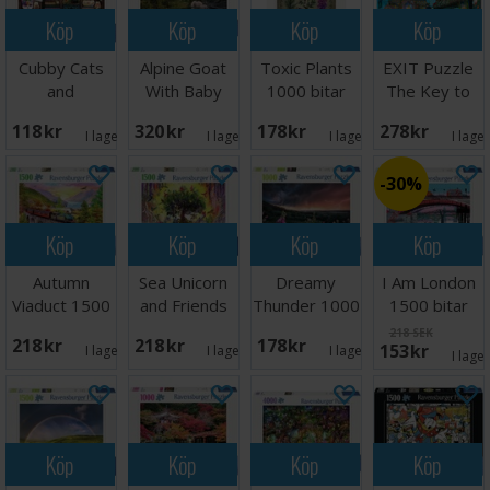
Köp
Köp
Köp
Köp
Cubby Cats
Alpine Goat
Toxic Plants
EXIT Puzzle
and
With Baby
1000 bitar
The Key to
Succulents
3000 bitar
Pussel
Atlantis
118 SEK
320 SEK
178 SEK
278 SEK
500 bitar
I lager:
2
I lager:
1
I lager:
2
I lage
30%
Köp
Köp
Köp
Köp
Autumn
Sea Unicorn
Dreamy
I Am London
Viaduct 1500
and Friends
Thunder 1000
1500 bitar
bitar Pussel
1500 bitar
bitar Pussel
Pussel
218 SEK
218 SEK
218 SEK
178 SEK
153 SEK
I lager:
4
I lager:
1
I lager:
2
I lage
Köp
Köp
Köp
Köp