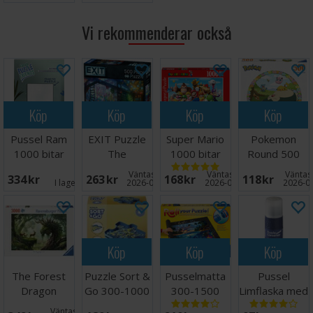
Vi rekommenderar också
Köp
Köp
Köp
Köp
Pussel Ram
EXIT Puzzle
Super Mario
Pokemon
1000 bitar
The
1000 bitar
Round 500
50x70 cm
Alchemists
Pussel
bitar Pussel
Väntas in:
Väntas in:
Väntas 
334 SEK
263 SEK
168 SEK
118 SEK
Garden
I lager:
7
2026-08-26
2026-08-17
2026-0
Köp
Köp
Köp
The Forest
Puzzle Sort &
Pusselmatta
Pussel
Dragon
Go 300-1000
300-1500
Limflaska med
Awakes 3000
bitar
bitar
svamp
Väntas in: