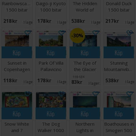
Rainbowscape
Daigo-ji Kyoto
The Hidden
Donald Duck
1500 bitar
1000 bitar
World of
1500 bitar
Pussel
Pussel
Fairies 4000
Pussel
218 SEK
178 SEK
538 SEK
217 SEK
bitar
I lager:
1
I lager:
2
I lager:
1
I lage
30%
Köp
Köp
Köp
Köp
Sunset in
Park Of Villa
The Eye of
Stunning
Copenhagen
Pallavicino
the Glacier
Mountainvibes
500 bitar
1000 bitar
500 bitar
4000 bitar
118 SEK
118 SEK
178 SEK
538 SEK
83 SEK
I lager:
3
I lager:
1
I lage
I lager:
1
Köp
Köp
Köp
Köp
Snow White
The Dog
Northern
Boathouses in
and 7
Walker 1000
Lights in
Smogen 500