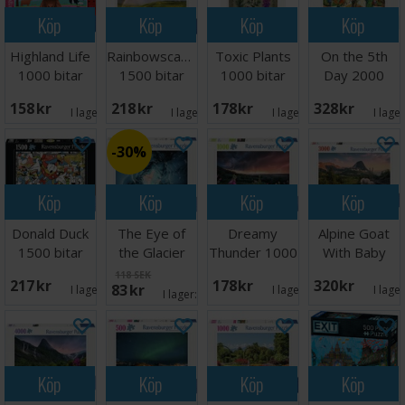
Köp
Köp
Köp
Köp
Highland Life
Rainbowscape
Toxic Plants
On the 5th
1000 bitar
1500 bitar
1000 bitar
Day 2000
Pussel
Pussel
Pussel
bitar Pussel
158 SEK
218 SEK
178 SEK
328 SEK
I lager:
1
I lager:
1
I lager:
2
I lage
30%
Köp
Köp
Köp
Köp
Donald Duck
The Eye of
Dreamy
Alpine Goat
1500 bitar
the Glacier
Thunder 1000
With Baby
Pussel
500 bitar
bitar Pussel
3000 bitar
118 SEK
217 SEK
178 SEK
320 SEK
83 SEK
I lager:
3
I lager:
2
I lage
I lager:
1
Köp
Köp
Köp
Köp