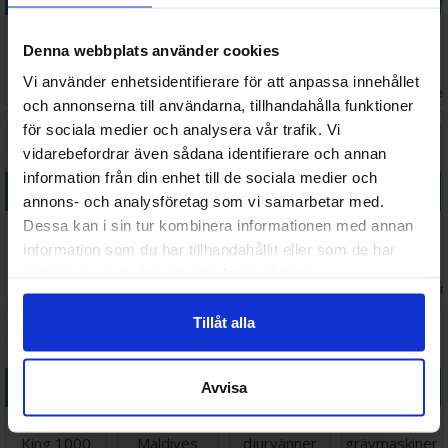
Inside Out 2
Winter
Dragons
Disney
Denna webbplats använder cookies
1000 bitar
Reading Nook
Library 3000
Pocahontas
Pussel
1000 bitar
bitar Pussel
1000 bitar
Väntas in:
Vi använder enhetsidentifierare för att anpassa innehållet
177 SEK
184 SEK
357 SEK
163 SEK
Pussel
Pussel
2026-08-27
I lager:
2
I lager:
1
I lage
och annonserna till användarna, tillhandahålla funktioner
för sociala medier och analysera vår trafik. Vi
vidarebefordrar även sådana identifierare och annan
information från din enhet till de sociala medier och
Köp
Köp
Köp
Köp
annons- och analysföretag som vi samarbetar med.
Disney
Disney
Disney
Pusselmatta
Dessa kan i sin tur kombinera informationen med annan
Bookstore of
Scrapbook
Photographs
1000-3000
information som du har tillhandahållit eller som de har
Wonders
2000 bitar
1500 bitar
bitar
samlat in när du har använt deras tjänster.
Väntas in:
228 SEK
298 SEK
229 SEK
268 SEK
1500 bitar
Pussel
Pussel
I lager:
1
I lager:
2
2026-08-27
I lager
Tillåt alla
Köp
Köp
Köp
Köp
Avvisa
Disney Lion
A Dive in the
Goda
Stora
King 1000
Maldives
djurvänner
grävmaskiner