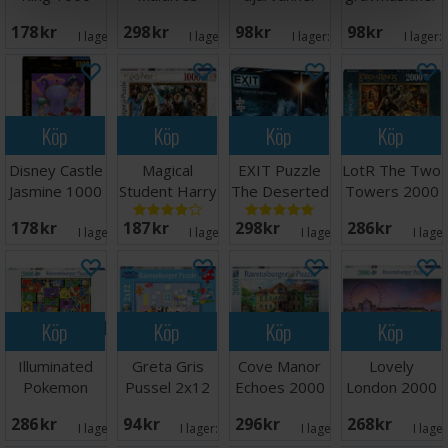
bitar Pussel
2000 bitar
Pussel 3x6
Pussel 3x6
178 SEK
298 SEK
98 SEK
98 SEK
bitar
bitar
I lager:
2
I lager:
2
I lager:
2
I lager:
Köp
Köp
Köp
Köp
Disney Castle
Magical
EXIT Puzzle
LotR The Two
Jasmine 1000
Student Harry
The Deserted
Towers 2000
bitar
Potter 1000
Lighthouse
bitar
178 SEK
187 SEK
298 SEK
286 SEK
bitar
I lager:
3
I lager:
2
I lager:
3
I lage
Köp
Köp
Köp
Köp
Illuminated
Greta Gris
Cove Manor
Lovely
Pokemon
Pussel 2x12
Echoes 2000
London 2000
2000 bitar
bitar
bitar Pussel
bitar Pussel
286 SEK
94 SEK
296 SEK
268 SEK
I lager:
3
I lager:
3
I lager:
1
I lage