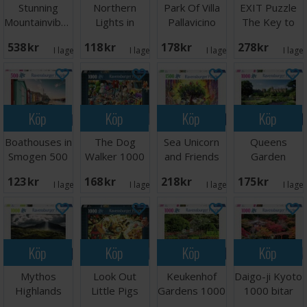
Stunning
Northern
Park Of Villa
EXIT Puzzle
Mountainvibes
Lights in
Pallavicino
The Key to
4000 bitar
Tromsø 500
1000 bitar
Atlantis
538 SEK
118 SEK
178 SEK
278 SEK
bitar
I lager:
2
I lager:
4
I lager:
1
I lage
Köp
Köp
Köp
Köp
Boathouses in
The Dog
Sea Unicorn
Queens
Smogen 500
Walker 1000
and Friends
Garden
bitar
bitar Pussel
1500 bitar
Sudeley
123 SEK
168 SEK
218 SEK
175 SEK
Castle 1000
I lager:
2
I lager:
2
I lager:
1
I lage
bitar
Köp
Köp
Köp
Köp
Mythos
Look Out
Keukenhof
Daigo-ji Kyoto
Highlands
Little Pigs
Gardens 1000
1000 bitar
1000 bitar
1000 bitar
bitar Pussel
Pussel