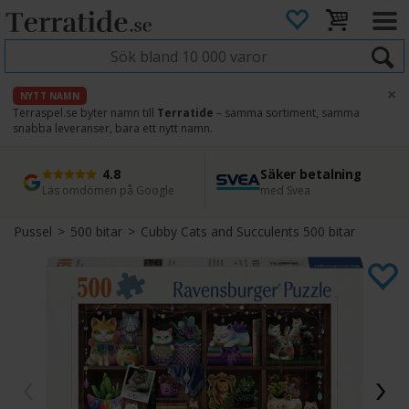
×
NYTT NAMN
Terraspel.se byter namn till
Terratide
– samma sortiment, samma
snabba leveranser, bara ett nytt namn.
4.8
Säker betalning
Snabb leverans
45 dagars ångerrätt
Läs omdömen på Google
med Svea
Direkt från lager
Enkel retur
Pussel
>
500 bitar
>
Cubby Cats and Succulents 500 bitar