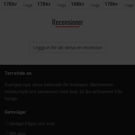
178 SEK
178 SEK
168 SEK
178 SEK
Pussel
I lager:
1
I lager:
3
I lager:
1
I lage
Recensioner
Logga in för att skriva en recension
Terratide.se
Sveriges nya, stora webbutik för brädspel, Warhammer
miniatyrspill och samlarkort med över 20 års erfarenhet från
Norge.
Genvägar
Vanliga frågor och svar
Min sida