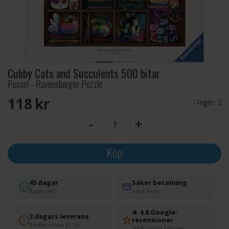
Cubby Cats and Succulents 500 bitar
Pussel - Ravensburger Puzzle
118 SEK
I lager:
2
-
+
Köp
45 dagar
Säker betalning
Ångerrätt
med Svea
★ 4.8 Google-
2 dagars leverans
recensioner
Beställ innan kl. 12
100% nöjda kunder