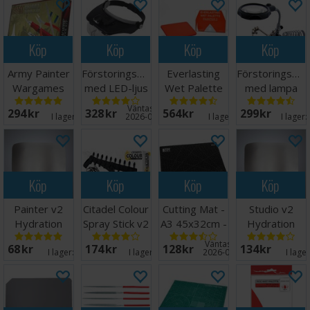
Köp
Köp
Köp
Köp
Army Painter
Förstoringsglas
Everlasting
Förstoringsgla
Wargames
med LED-ljus
Wet Palette
med lampa
Hobby Tool
Painter v2
och hållare
Väntas in:
294 SEK
328 SEK
564 SEK
299 SEK
Kit
I lager:
12
2026-08-20
I lager:
7
I lager:
Köp
Köp
Köp
Köp
Painter v2
Citadel Colour
Cutting Mat -
Studio v2
Hydration
Spray Stick v2
A3 45x32cm -
Hydration
Foam (1 st)
Sort
Foam (1 st)
Väntas in:
68 SEK
174 SEK
128 SEK
134 SEK
I lager:
3
I lager:
19
2026-08-21
I lage