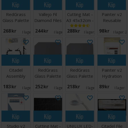
Köp
Köp
Köp
Köp
RedGrass
Vallejo Fil
Cutting Mat -
Painter v2
Glass Palette
Diamond Files
A3 45x32cm -
Reusable
Studio XL
- 5 st
Grön
Membrane
268 SEK
244 SEK
288 SEK
98 SEK
(15 st)
I lager:
3
I lager:
5
I lager:
20+
I lager:
2
Köp
Köp
Köp
Köp
Citadel
RedGrass
RedGrass
Painter v2
Assembly
Glass Palette
Glass Palette
Hydration
Stand v2
Lite
Painter V2
Paper Sheets
183 SEK
252 SEK
218 SEK
89 SEK
50st
I lager:
2
I lager:
5
I lager:
4
I lager:
Köp
Köp
Köp
Köp
Studio v2
Cutting Mat -
UNILUX LED-
Citadel File