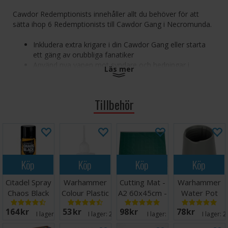
Cawdor Redemptionists innehåller allt du behöver för att
sätta ihop 6 Redemptionists till Cawdor Gang i Necromunda.
Inkludera extra krigare i din Cawdor Gang eller starta
ett gäng av orubbliga fanatiker
Använd nya vapen mot syndare och hedningar i
Läs mer
Necromunda
Ta kontroll över underhive med eldkraft, tro och vrede
Tillbehör
Setet består av 76 komponenter och inkluderar 10x 25 mm
Necromunda-baser. Miniatyrerna levereras omålade och
kräver montering.
Köp
Köp
Köp
Köp
Citadel Spray
Warhammer
Cutting Mat -
Warhammer
Chaos Black
Colour Plastic
A2 60x45cm -
Water Pot
Glue 15ml
Grön
164 SEK
53 SEK
98 SEK
78 SEK
I lager:
20+
I lager:
20+
I lager:
17
I lager:
2