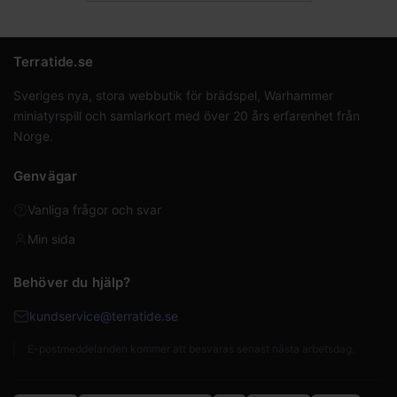
Terratide.se
Sveriges nya, stora webbutik för brädspel, Warhammer
miniatyrspill och samlarkort med över 20 års erfarenhet från
Norge.
Genvägar
Vanliga frågor och svar
Min sida
Behöver du hjälp?
kundservice@terratide.se
E-postmeddelanden kommer att besvaras senast nästa arbetsdag.