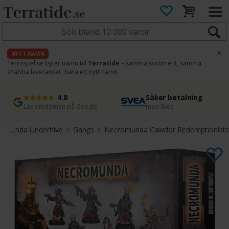
×
NYTT NAMN
Terraspel.se byter namn till
Terratide
– samma sortiment, samma
snabba leveranser, bara ett nytt namn.
4.8
Säker betalning
Snabb leverans
45 dagars ångerrätt
Läs omdömen på Google
med Svea
Direkt från lager
Enkel retur
Necromunda Underhive
>
Gangs
>
Necromunda Cawdor Redemptionists