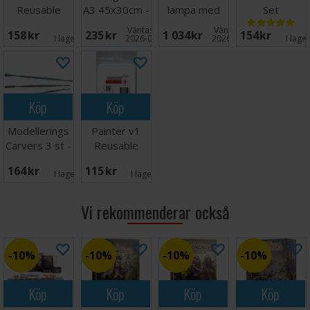
Reusable
A3 45x30cm -
lampa med
Set
Membrane
Sort
förstoringsglas
Väntas in:
Väntas in:
158 SEK
235 SEK
1 034 SEK
154 SEK
(15 st)
I lager:
9
2026-09-30
2026-08-27
I lage
Köp
Köp
Modellerings
Painter v1
Carvers 3 st -
Reusable
Dubbelsidig
Membrane
164 SEK
115 SEK
(15 st)
I lager:
5
I lager:
3
Vi rekommenderar också
10%
10%
10%
10%
Köp
Köp
Köp
Köp