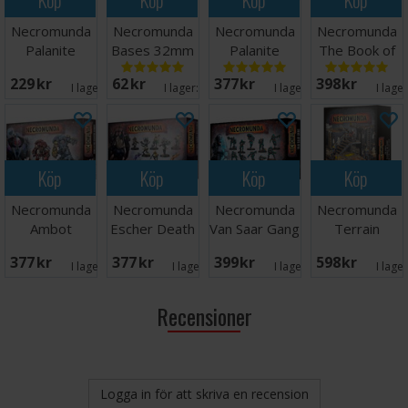
Necromunda
Necromunda
Necromunda
Necromunda
Palanite
Bases 32mm
Palanite
The Book of
Enforcer
Enforcer
Judgement
229 SEK
62 SEK
377 SEK
398 SEK
Weapons
Patrol
I lager:
4
I lager:
5
I lager:
4
I lage
Köp
Köp
Köp
Köp
Necromunda
Necromunda
Necromunda
Necromunda
Ambot
Escher Death
Van Saar Gang
Terrain
Automata
Maidens/Wyld
Platforms &
377 SEK
377 SEK
399 SEK
598 SEK
Run
Stairs
I lager:
4
I lager:
1
I lager:
3
I lage
Recensioner
Logga in för att skriva en recension