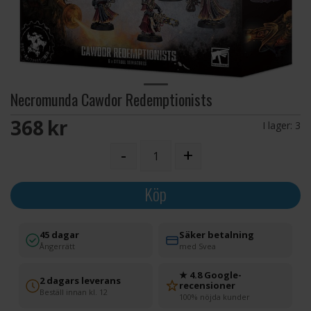
Necromunda Cawdor Redemptionists
368 SEK
I lager:
3
-
+
Köp
45 dagar
Säker betalning
Ångerrätt
med Svea
★ 4.8 Google-
2 dagars leverans
recensioner
Beställ innan kl. 12
100% nöjda kunder