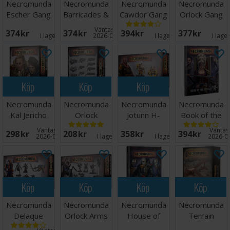
Necromunda
Necromunda
Necromunda
Necromunda
Escher Gang
Barricades &
Cawdor Gang
Orlock Gang
Objectives
Väntas in:
374 SEK
374 SEK
394 SEK
377 SEK
I lager:
5
2026-09-07
I lager:
2
I lage
Köp
Köp
Köp
Necromunda
Necromunda
Necromunda
Necromunda
Kal Jericho
Orlock
Jotunn H-
Book of the
and Scabs
Weapons &
Grade
Outcast
Väntas in:
Väntas 
298 SEK
208 SEK
358 SEK
394 SEK
Upgrades
Servitor
2026-09-07
I lager:
2
I lager:
1
2026-0
Köp
Köp
Köp
Köp
Necromunda
Necromunda
Necromunda
Necromunda
Delaque
Orlock Arms
House of
Terrain
Nacht-
Masters/Wreckers
Shadow
Platforms &