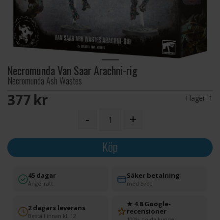
Necromunda Van Saar Arachni-rig
Necromunda Ash Wastes
377 SEK
I lager:
1
-
+
Köp
45 dagar
Säker betalning
Ångerrätt
med Svea
★ 4.8 Google-
2 dagars leverans
recensioner
Beställ innan kl. 12
100% nöjda kunder