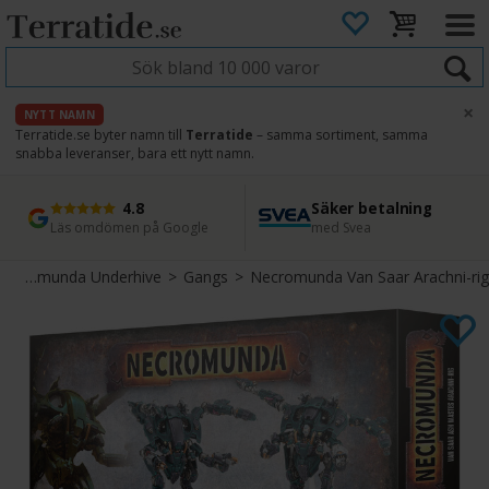
×
NYTT NAMN
Terratide.se byter namn till
Terratide
– samma sortiment, samma
snabba leveranser, bara ett nytt namn.
4.8
Säker betalning
Snabb leverans
45 dagars ångerrätt
Läs omdömen på Google
med Svea
Direkt från lager
Enkel retur
Necromunda Underhive
>
Gangs
>
Necromunda Van Saar Arachni-rig