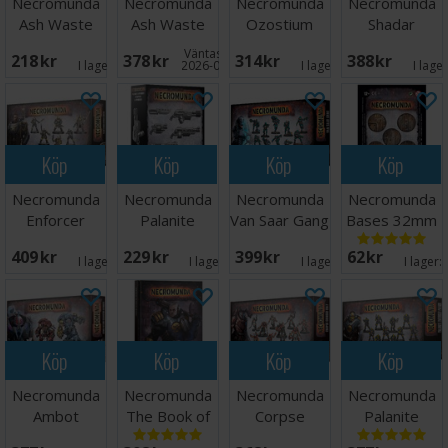
Necromunda
Necromunda
Necromunda
Necromunda
Ash Waste
Ash Waste
Ozostium
Shadar
Nomads
Nomads
Aranthus
Hunters &
Väntas in:
218 SEK
378 SEK
314 SEK
388 SEK
Weapons
Ashwing
Spinewyrms
I lager:
1
2026-08-27
I lager:
1
I lage
Köp
Köp
Köp
Köp
Necromunda
Necromunda
Necromunda
Necromunda
Enforcer
Palanite
Van Saar Gang
Bases 32mm
Captains &
Enforcer
409 SEK
229 SEK
399 SEK
62 SEK
Sergeants
Weapons
I lager:
1
I lager:
4
I lager:
3
I lager:
Köp
Köp
Köp
Köp
Necromunda
Necromunda
Necromunda
Necromunda
Ambot
The Book of
Corpse
Palanite
Automata
Judgement
Grinder Cult
Enforcer