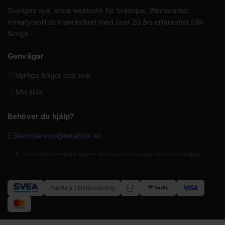
Sveriges nya, stora webbutik för brädspel, Warhammer
miniatyrspill och samlarkort med över 20 års erfarenhet från
Norge.
Genvägar
Vanliga frågor och svar
Min sida
Behöver du hjälp?
kundservice@terratide.se
E-postmeddelanden kommer att besvaras senast nästa arbetsdag.
Faktura / Delbetalning