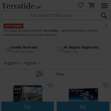
×
NYTT NAMN
Terraspel.se byter namn till
Terratide
– samma sortiment, samma
snabba leveranser, bara ett nytt namn.
4.8
Säker betalning
Snabb leverans
45 dagars ångerrätt
Läs omdömen på Google
med Svea
Direkt från lager
Enkel retur
Byggsats
>
Flygplan
Filter
Köp
Köp