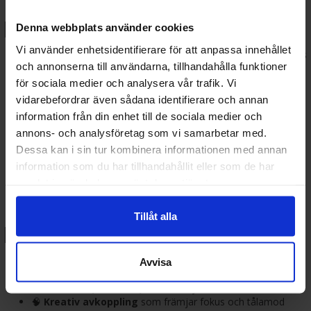
🔧 Populära kategorier inom
byggsatser:
Denna webbplats använder cookies
Vi använder enhetsidentifierare för att anpassa innehållet
Plastmodeller
: Klassiska byggsatser som limmas och målas
och annonserna till användarna, tillhandahålla funktioner
för en realistisk finish.
Snap-fit-byggsatser
: Enkla modeller som inte kräver lim –
för sociala medier och analysera vår trafik. Vi
idealiska för barn och nybörjare.
vidarebefordrar även sådana identifierare och annan
Gundam & anime-modeller
: Bygg dina favoritkaraktärer
information från din enhet till de sociala medier och
med hög detaljrikedom.
annons- och analysföretag som vi samarbetar med.
Warhammer & miniatyrbyggsatser
: För dig som älskar
Dessa kan i sin tur kombinera informationen med annan
strategi, målning och figurspel.
Fordon & historiska modeller
: Stridsvagnar, flygplan,
information som du har tillhandahållit eller som de har
skepp och bilar från olika epoker.
samlat in när du har använt deras tjänster.
🎯 Varför handla byggsatser
Tillåt alla
hos Terraspel.se?
🚀
Snabb leverans
Avvisa
📦
Stort sortiment
av modeller, verktyg och tillbehör
🎁
Perfekta presenttips
för hobbyintresserade i alla åldrar
🧠
Kreativ avkoppling
som främjar fokus och tålamod