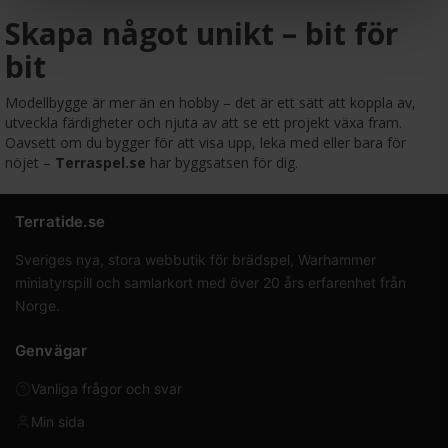
Skapa något unikt – bit för
bit
Modellbygge är mer än en hobby – det är ett sätt att koppla av,
utveckla färdigheter och njuta av att se ett projekt växa fram.
Oavsett om du bygger för att visa upp, leka med eller bara för
nöjet –
Terraspel.se
har byggsatsen för dig.
Terratide.se
Sveriges nya, stora webbutik för brädspel, Warhammer
miniatyrspill och samlarkort med över 20 års erfarenhet från
Norge.
Genvägar
Vanliga frågor och svar
Min sida