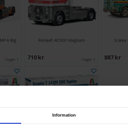
 MP4 Big
Renault AE500 Magnum
Scania
710 SEK
887 SEK
I lager:
1
I lager:
1
Information