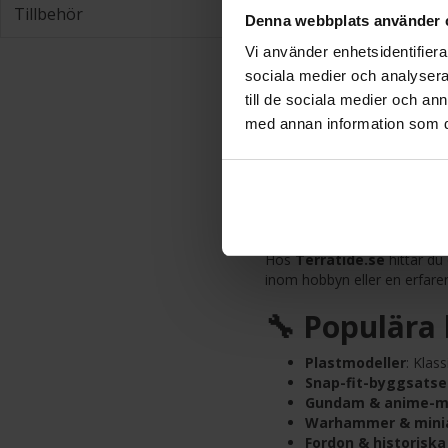
Tillbehör
Denna webbplats använder 
Scania S770 4x2 Normal 
Vi använder enhetsidentifierar
Cab
sociala medier och analysera 
till de sociala medier och a
798 SEK
med annan information som du 
Byggsatse
och entus
Hos
Terratide.se
hittar du
inom hobbyn eller en erfare
🔧 Populära
Plastmodeller
: Klas
Snap-fit-byggsatse
Gundam & anime-m
Warhammer & mini
Fordon & historiska