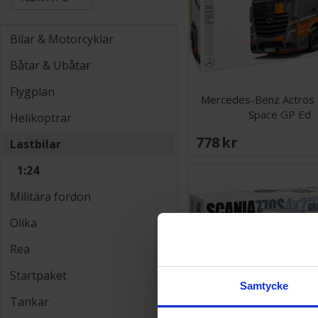
Bilar & Motorcyklar
Båtar & Ubåtar
Flygplan
Mercedes-Benz Actros
Space GP Ed
Helikoptrar
778 SEK
Lastbilar
1:24
Militära fordon
Olika
Rea
Startpaket
Samtycke
Tankar