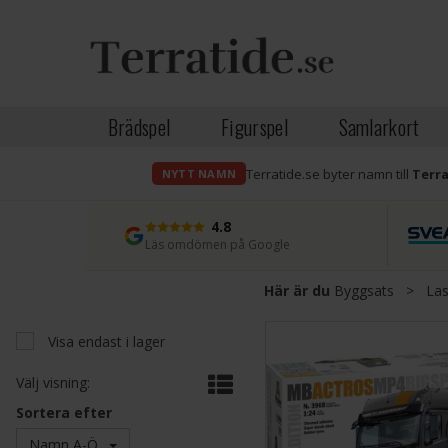
Brädspel
Figurspel
Samlarkort
Terratide.se byter namn till
Terr
NYTT NAMN
4.8
Läs omdömen på Google
Här är du
Byggsats
>
Las
Visa endast i lager
Välj visning:
Sortera efter
Namn A-Ö