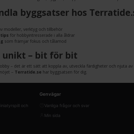
ndla byggsatser hos Terratide.
v modeller, verktyg och tillbehör
tips
för hobbyintresserade i alla åldrar
ng
som främjar fokus och tålamod
unikt – bit för bit
by – det är ett sätt att koppla av, utveckla färdigheter och njuta av 
 nöjet –
Terratide.se
har byggsatsen för dig.
Genvägar
iatyrspill och
Vanliga frågor och svar
Min sida