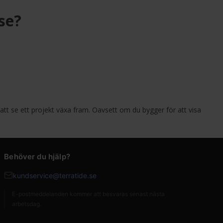
se?
att se ett projekt växa fram. Oavsett om du bygger för att visa
Behöver du hjälp?
kundservice@terratide.se
E-postmeddelanden kommer att besvaras senast nästa
arbetsdag.