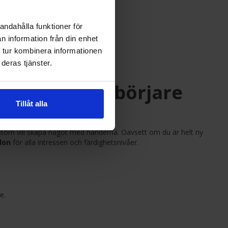
andahålla funktioner för
n information från din enhet
 tur kombinera informationen
deras tjänster.
 hobby för nybörjare
Tillåt alla
g som vill skapa något med händerna. Oavsett om du är helt ny
don
för alla intressen och färdighetsnivåer.
e.