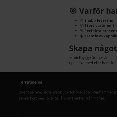
🎯 Varför ha
🚀
Snabb leverans
📦
Stort sortiment
a
🎁
Perfekta present
🧠
Kreativ avkoppli
Skapa något 
Modellbygge är mer än en hob
upp, leka med eller bara för
Terratide.se
Sveriges nya, stora webbutik för brädspel, Warhammer min
samlarkort med över 20 års erfarenhet från Norge.