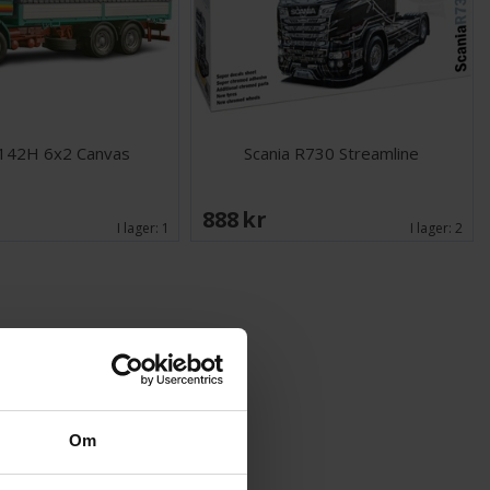
 142H 6x2 Canvas
Scania R730 Streamline
888 SEK
I lager:
1
I lager:
2
Om