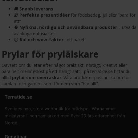
🚚
Snabb leverans
🎁
Perfekta presentidéer
för födelsedag, jul eller ”bara för
att”
🧠
Nyfikna, nördiga och användbara produkter
– utvalda
av riktiga entusiaster
😄
Kul och wow-faktor
i ett paket!
Prylar för prylälskare
Oavsett om du letar efter något praktiskt, nördigt, kreativt eller
bara helt meningslöst på ett härligt sätt - på terratide.se hittar du
alltid
prylar som överraskar
. Våra produkter passar lika bra för
samlare och gamers som för dem som ”har allt”.
Terratide.se
Sveriges nya, stora webbutik för brädspel, Warhammer
miniatyrspill och samlarkort med över 20 års erfarenhet från
Norge.
Genvägar