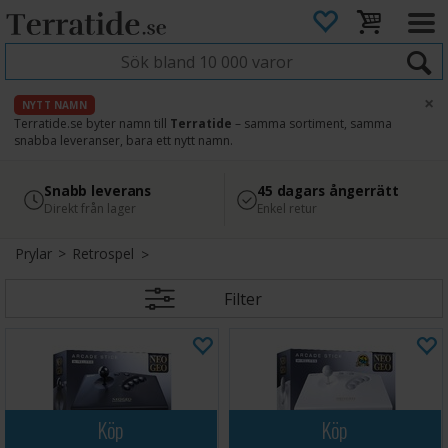
×
NYTT NAMN
Terratide.se byter namn till
Terratide
– samma sortiment, samma
snabba leveranser, bara ett nytt namn.
4.8
Säker betalning
Snabb leverans
45 dagars ångerrätt
Läs omdömen på Google
med Svea
Direkt från lager
Enkel retur
Prylar
>
Retrospel
Filter
Köp
Köp