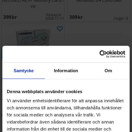
NEOGEO AES+ Memory Card -
Nintendo 64 Controller
Vit
Väntas in:
399 SEK
309 SEK
2026-11-11
I lager:
9
Köp
THEGAMEPAD (Hvit)
Samtycke
Information
Om
348 SEK
I lager:
3
Denna webbplats använder cookies
Coola prylar och roliga
Vi använder enhetsidentifierare för att anpassa innehållet
gizmos - Upptäck något
och annonserna till användarna, tillhandahålla funktioner
för sociala medier och analysera vår trafik. Vi
nytt på Terratide.se
vidarebefordrar även sådana identifierare och annan
information från din enhet till de sociala medier och