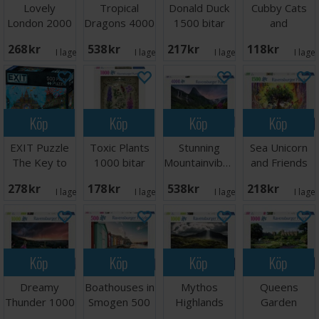
Lovely
Tropical
Donald Duck
Cubby Cats
London 2000
Dragons 4000
1500 bitar
and
bitar Pussel
bitar Pussel
Pussel
Succulents
268 SEK
538 SEK
217 SEK
118 SEK
500 bitar
I lager:
2
I lager:
2
I lager:
3
I lage
Köp
Köp
Köp
Köp
EXIT Puzzle
Toxic Plants
Stunning
Sea Unicorn
The Key to
1000 bitar
Mountainvibes
and Friends
Atlantis
Pussel
4000 bitar
1500 bitar
278 SEK
178 SEK
538 SEK
218 SEK
I lager:
1
I lager:
2
I lager:
2
I lage
Köp
Köp
Köp
Köp
Dreamy
Boathouses in
Mythos
Queens
Thunder 1000
Smogen 500
Highlands
Garden
bitar Pussel
bitar
1000 bitar
Sudeley