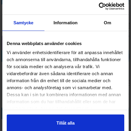
Glorious
A Witchs
Busy Birdies
Eilean Donan
Garden
Favorite
1000 bitar
Castle 1000
Centre 500
Things 2000
Pussel
bitar Pussel
Samtycke
Information
Om
Väntas 
138 SEK
293 SEK
178 SEK
178 SEK
bitar Pussel
bitar
I lager:
1
I lager:
1
I lager:
1
2026-0
Denna webbplats använder cookies
Vi använder enhetsidentifierare för att anpassa innehållet
Köp
Köp
Köp
Köp
och annonserna till användarna, tillhandahålla funktioner
Inside Out 2
Disney
Winter
Disney
för sociala medier och analysera vår trafik. Vi
1000 bitar
Pocahontas
Reading Nook
Photographs
vidarebefordrar även sådana identifierare och annan
Pussel
1000 bitar
1000 bitar
1500 bitar
information från din enhet till de sociala medier och
Väntas in:
Väntas 
177 SEK
163 SEK
184 SEK
229 SEK
Pussel
Pussel
Pussel
2026-08-27
I lager:
2
I lager:
2
2026-0
annons- och analysföretag som vi samarbetar med.
Dessa kan i sin tur kombinera informationen med annan
information som du har tillhandahållit eller som de har
samlat in när du har använt deras tjänster.
Köp
Köp
Köp
Köp
Tillåt alla
Disney
Disney
Dragons
Disney Lion
Scrapbook
Bookstore of
Library 3000
King 1000