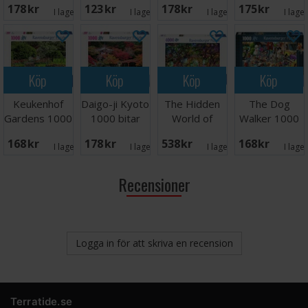
178 SEK
123 SEK
178 SEK
175 SEK
Pussel
Castle 1000
I lager:
2
I lager:
2
I lager:
1
I lage
bitar
Köp
Köp
Köp
Köp
Keukenhof
Daigo-ji Kyoto
The Hidden
The Dog
Gardens 1000
1000 bitar
World of
Walker 1000
bitar Pussel
Pussel
Fairies 4000
bitar Pussel
168 SEK
178 SEK
538 SEK
168 SEK
bitar
I lager:
1
I lager:
2
I lager:
1
I lage
Recensioner
Logga in för att skriva en recension
Terratide.se