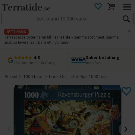
×
NYTT NAMN
Terraspel.se byter namn till
Terratide
– samma sortiment, samma
snabba leveranser, bara ett nytt namn.
4.8
Säker betalning
Snabb leverans
45 dagars ångerrätt
Läs omdömen på Google
med Svea
Direkt från lager
Enkel retur
Pussel
>
1000 bitar
>
Look Out Little Pigs 1000 bitar