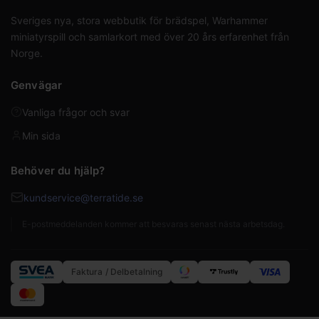
Sveriges nya, stora webbutik för brädspel, Warhammer
miniatyrspill och samlarkort med över 20 års erfarenhet från
Norge.
Genvägar
Vanliga frågor och svar
Min sida
Behöver du hjälp?
kundservice@terratide.se
E-postmeddelanden kommer att besvaras senast nästa arbetsdag.
Faktura / Delbetalning