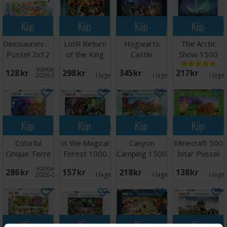
Köp
Köp
Köp
Köp
Dinosaurievänner
LotR Return
Hogwarts
The Arctic
Pussel 2x12
of the King
Castle
Show 1500
bitar
2000 bitar
Cutaway 3000
bitar Pussel
Väntas in:
128 SEK
298 SEK
345 SEK
217 SEK
bitar
2026-08-18
I lager:
3
I lager:
1
I lage
Köp
Köp
Köp
Köp
Colorful
In the Magical
Canyon
Minecraft 500
Cinque Terre
Forest 1000
Camping 1500
bitar Pussel
2000 bitar
bitar
bitar Pussel
Väntas in:
286 SEK
157 SEK
218 SEK
138 SEK
2026-08-18
I lager:
2
I lager:
2
I lage
Köp
Köp
Köp
Köp