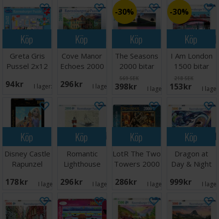
30%
30%
Köp
Köp
Köp
Köp
Greta Gris
Cove Manor
The Seasons
I Am London
Pussel 2x12
Echoes 2000
2000 bitar
1500 bitar
bitar
bitar Pussel
Pussel
Pussel
569 SEK
218 SEK
94 SEK
296 SEK
398 SEK
153 SEK
I lager:
3
I lager:
1
I lager:
1
I lage
Köp
Köp
Köp
Köp
Disney Castle
Romantic
LotR The Two
Dragon at
Rapunzel
Lighthouse
Towers 2000
Day & Night
1000 bitar
2000 bitar
bitar
5000 bitar
178 SEK
296 SEK
286 SEK
999 SEK
I lager:
1
I lager:
1
I lager:
1
I lage