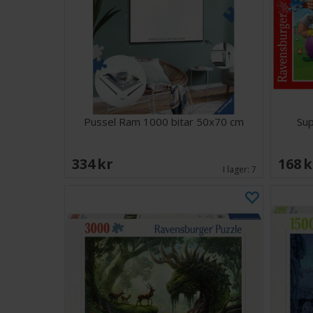
Pussel Ram 1000 bitar 50x70 cm
Sup
334 SEK
168 
I lager:
7