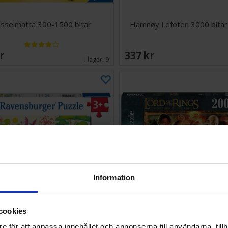
sselmatta 300-1500 bitar
Hamnøy Lofoten 3000 bitar
SEK
337 SEK
I lager:
9
Information
cookies
aurievänner Pussel 2x12 bitar
LotR Return of the King 200
e för att anpassa innehållet och annonserna till användarna, tillh