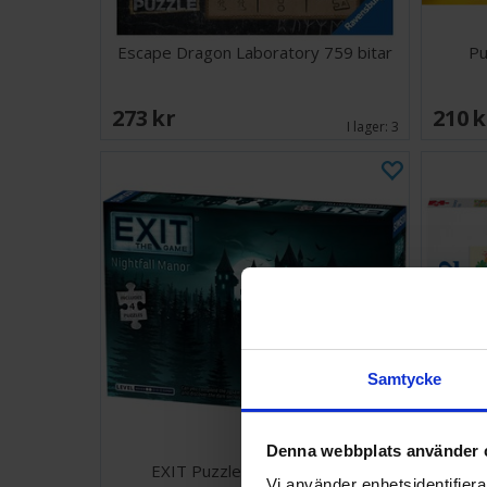
Escape Dragon Laboratory 759 bitar
Pu
273 SEK
210 
I lager:
3
Samtycke
Denna webbplats använder 
EXIT Puzzle Nightfall Manor
Dinos
Vi använder enhetsidentifierar