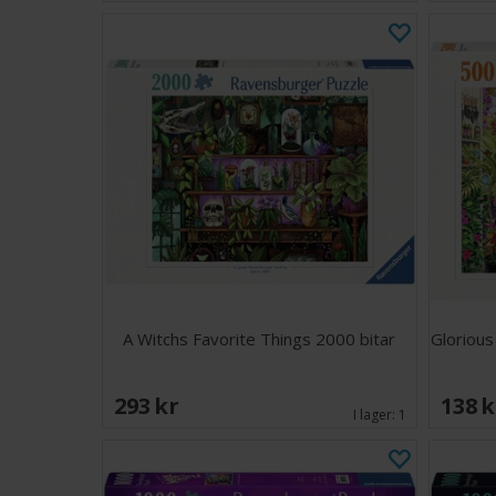
A Witchs Favorite Things 2000 bitar
Glorious
293 SEK
138 
I lager:
1