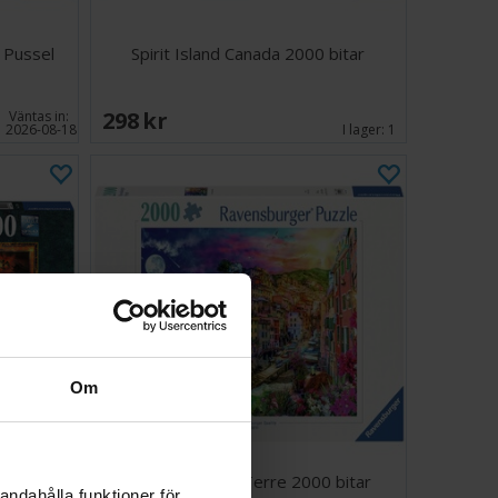
 Pussel
Spirit Island Canada 2000 bitar
298 SEK
Väntas in:
2026-08-18
I lager:
1
Om
0 bitar
Colorful Cinque Terre 2000 bitar
andahålla funktioner för