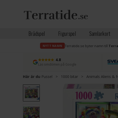
Brädspel
Figurspel
Samlarkort
Terratide.se byter namn till
Terr
NYTT NAMN
4.8
Läs omdömen på Google
Här är du
Pussel
>
1000 bitar
>
Animals Aliens & N