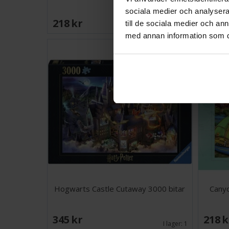
sociala medier och analysera 
218 SEK
128 
Väntas in:
till de sociala medier och a
2026-09-30
med annan information som du 
Hogwarts Castle Cutaway 3000 bitar
Canyo
345 SEK
218 
I lager:
1