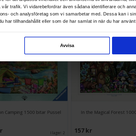
vår trafik. Vi vidarebefordrar även sådana identifierare och anna
SEK
298 SEK
Väntas in:
nnons- och analysföretag som vi samarbetar med. Dessa kan i sin
2026-08-18
har tillhandahållit eller som de har samlat in när du har använt 
Avvisa
n Camping 1500 bitar Pussel
In the Magical Forest 1000
SEK
157 SEK
I lager:
2