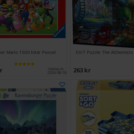
Perfekt f
eller utma
Med Ravensburge
fördjupa dig i e
mästerverk med v
er Mario 1000 bitar Pussel
EXIT Puzzle The Alchemists
SEK
263 SEK
Väntas in:
2026-08-18