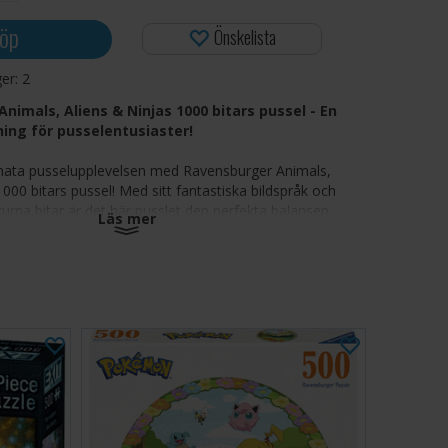
öp
Önskelista
ger:
2
nimals, Aliens & Ninjas 1000 bitars pussel - En
ing för pusselentusiaster!
imata pusselupplevelsen med Ravensburger Animals,
1000 bitars pussel! Med sitt fantastiska bildspråk och
kurna bitar är det här pusslet den perfekta balansen
Läs mer
 och avkoppling för både vanliga och erfarna
isionsskurna bitar:
Perfect Fit-teknik garanterar
nslutningar.
konstverk av hög kvalitet:
En vacker bild som
l liv när du sätter ihop den.
 premiummaterial:
Tillverkad av tjock, bländfri kartong
gvarig pusselupplevelse.
ig produktion:
Tillverkat av FSC-certifierade material
lbart val.