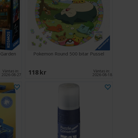
ör ensamspel eller gruppspel:
Ha kul på egen hand
na dina vänner och din familj.
r Animals, Aliens & Ninjas 1000 bitars pussel kan du
n givande pusselresa och skapa ett fantastiskt
arje bit!
 Garden
Pokemon Round 500 bitar Pussel
118 SEK
Väntas in:
Väntas in:
2026-08-27
2026-08-18