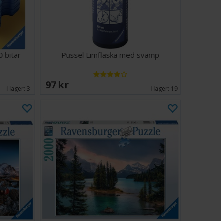
 bitar
Pussel Limflaska med svamp
97 SEK
I lager:
3
I lager:
19