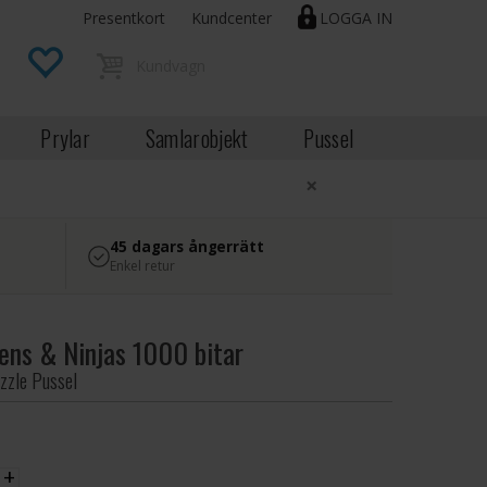
Presentkort
Kundcenter
LOGGA IN
Prylar
Samlarobjekt
Pussel
×
45 dagars ångerrätt
Enkel retur
iens & Ninjas 1000 bitar
zzle Pussel
EK
+