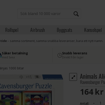
Rollspel
Airbrush
Byggsats
Konsolspel
atide
– samma sortiment, samma snabba leveranser, bara ett nytt namn.
Säker betalning
Snabb leverans
med Svea
Direkt från lager
injas 1000 bitar
Animals Al
Ravensburger Pu
164 S
-
Antall: