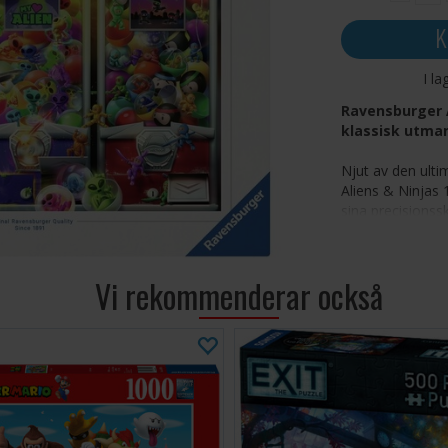
K
I la
Ravensburger A
klassisk utman
Njut av den ult
Aliens & Ninjas 
sina precisionss
mellan utmaning
pusselspelare.
Vi rekommenderar också
1000 prec
sömlösa a
Levande 
kommer til
Hållbara
för en lån
Miljövänl
för ett hål