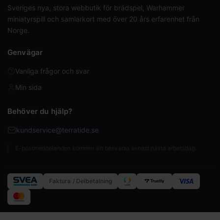
Sveriges nya, stora webbutik för brädspel, Warhammer
miniatyrspill och samlarkort med över 20 års erfarenhet från
Norge.
Genvägar
Vanliga frågor och svar
Min sida
Behöver du hjälp?
kundservice@terratide.se
E-postmeddelanden kommer att besvaras senast nästa arbetsdag.
Faktura / Delbetalning