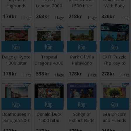
Highlands
London 2000
1500 bitar
With Baby
1000 bitar
bitar Pussel
Pussel
3000 bitar
178 SEK
268 SEK
218 SEK
320 SEK
Pussel
I lager:
1
I lager:
2
I lager:
1
I lage
Köp
Köp
Köp
Köp
Daigo-ji Kyoto
Tropical
Park Of Villa
EXIT Puzzle
1000 bitar
Dragons 4000
Pallavicino
The Key to
Pussel
bitar Pussel
1000 bitar
Atlantis
178 SEK
538 SEK
178 SEK
278 SEK
I lager:
2
I lager:
2
I lager:
1
I lage
Köp
Köp
Köp
Köp
Boathouses in
Donald Duck
Songs of
Sea Unicorn
Smogen 500
1500 bitar
Extinct Birds
and Friends
bitar
Pussel
1000 bitar
1500 bitar