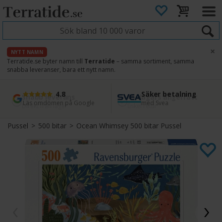
×
NYTT NAMN
Terratide.se byter namn till
Terratide
– samma sortiment, samma
snabba leveranser, bara ett nytt namn.
4.8
Säker betalning
Snabb leverans
45 dagars ångerrätt
Läs omdömen på Google
med Svea
Direkt från lager
Enkel retur
Pussel
>
500 bitar
>
Ocean Whimsey 500 bitar Pussel