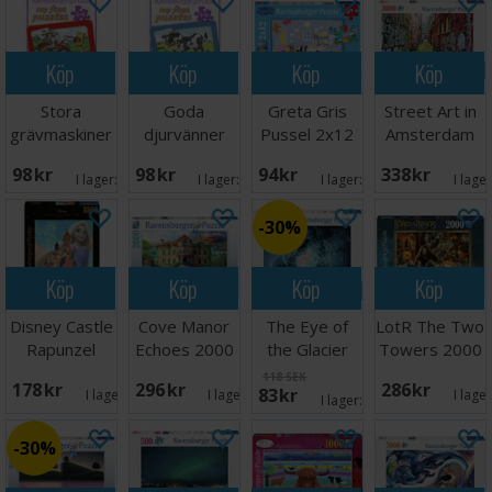
Köp
Köp
Köp
Köp
Stora
Goda
Greta Gris
Street Art in
grävmaskiner
djurvänner
Pussel 2x12
Amsterdam
Pussel 3x6
Pussel 3x6
bitar
3000 bitar
98 SEK
98 SEK
94 SEK
338 SEK
bitar
bitar
I lager:
1
I lager:
2
I lager:
3
I lage
30%
Köp
Köp
Köp
Köp
Disney Castle
Cove Manor
The Eye of
LotR The Two
Rapunzel
Echoes 2000
the Glacier
Towers 2000
1000 bitar
bitar Pussel
500 bitar
bitar
118 SEK
178 SEK
296 SEK
286 SEK
83 SEK
I lager:
1
I lager:
1
I lage
I lager:
1
30%