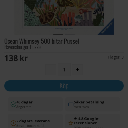
Ocean Whimsey 500 bitar Pussel
Ravensburger Puzzle
138 SEK
I lager:
3
-
+
Köp
45 dagar
Säker betalning
Ångerrätt
med Svea
★ 4.8 Google-
2 dagars leverans
recensioner
Beställ innan kl. 12
100% nöjda kunder