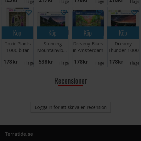
123 SEK
217 SEK
178 SEK
218 SEK
I lager:
2
I lager:
3
I lager:
2
I lage
Köp
Köp
Köp
Köp
Toxic Plants
Stunning
Dreamy Bikes
Dreamy
1000 bitar
Mountainvibes
in Amsterdam
Thunder 1000
Pussel
4000 bitar
1000 bitar
bitar Pussel
178 SEK
538 SEK
178 SEK
178 SEK
I lager:
2
I lager:
2
I lager:
2
I lage
Recensioner
Logga in för att skriva en recension
Terratide.se