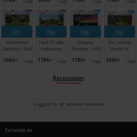
218 SEK
538 SEK
178 SEK
178 SEK
I lager:
1
I lager:
2
I lager:
2
I lage
Köp
Köp
Köp
Köp
Keukenhof
Park Of Villa
Dreamy
The Hidden
Gardens 1000
Pallavicino
Thunder 1000
World of
bitar Pussel
1000 bitar
bitar Pussel
Fairies 4000
168 SEK
178 SEK
178 SEK
538 SEK
bitar
I lager:
1
I lager:
1
I lager:
2
I lage
Recensioner
Logga in för att skriva en recension
Terratide.se