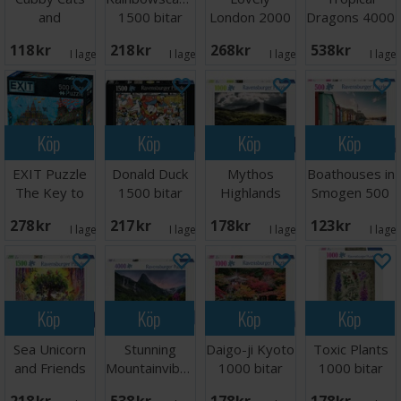
and
1500 bitar
London 2000
Dragons 4000
Succulents
Pussel
bitar Pussel
bitar Pussel
118 SEK
218 SEK
268 SEK
538 SEK
500 bitar
I lager:
2
I lager:
1
I lager:
2
I lage
Köp
Köp
Köp
Köp
EXIT Puzzle
Donald Duck
Mythos
Boathouses in
The Key to
1500 bitar
Highlands
Smogen 500
Atlantis
Pussel
1000 bitar
bitar
278 SEK
217 SEK
178 SEK
123 SEK
Pussel
I lager:
1
I lager:
3
I lager:
1
I lage
Köp
Köp
Köp
Köp
Sea Unicorn
Stunning
Daigo-ji Kyoto
Toxic Plants
and Friends
Mountainvibes
1000 bitar
1000 bitar
1500 bitar
4000 bitar
Pussel
Pussel