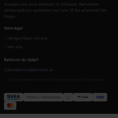
Sveriges nya, stora webbutik för brädspel, Warhammer
miniatyrspill och samlarkort med över 20 års erfarenhet från
Norge.
Genvägar
Vanliga frågor och svar
Min sida
Behöver du hjälp?
kundservice@terratide.se
E-postmeddelanden kommer att besvaras senast nästa arbetsdag.
Faktura / Delbetalning