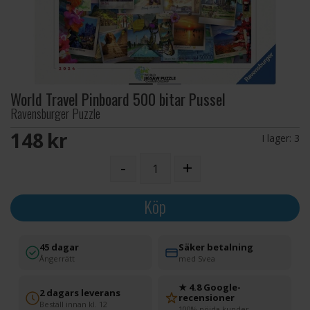
World Travel Pinboard 500 bitar Pussel
Ravensburger Puzzle
148 SEK
I lager:
3
-
+
Köp
45 dagar
Säker betalning
Ångerrätt
med Svea
★ 4.8 Google-
2 dagars leverans
recensioner
Beställ innan kl. 12
100% nöjda kunder