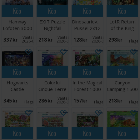
Köp
Köp
Köp
Köp
Hamnøy
EXIT Puzzle
Dinosaurievänner
LotR Return
Lofoten 3000
Nightfall
Pussel 2x12
of the King
bitar Pussel
Manor
bitar
2000 bitar
Väntas in:
Väntas in:
Väntas in:
337 SEK
218 SEK
128 SEK
298 SEK
2026-08-19
2026-09-30
2026-08-19
I lage
Köp
Köp
Köp
Köp
Hogwarts
Colorful
In the Magical
Canyon
Castle
Cinque Terre
Forest 1000
Camping 1500
Cutaway 3000
2000 bitar
bitar
bitar Pussel
Väntas in:
345 SEK
286 SEK
157 SEK
218 SEK
bitar
I lager:
1
2026-08-19
I lager:
2
I lage
Köp
Köp
Köp
Köp