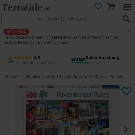
×
NYTT NAMN
Terratide.se byter namn till
Terratide
– samma sortiment, samma
snabba leveranser, bara ett nytt namn.
4.8
Säker betalning
Snabb leverans
45 dagars ångerrätt
Läs omdömen på Google
med Svea
Direkt från lager
Enkel retur
Pussel
>
500 bitar
>
World Travel Pinboard 500 bitar Pussel