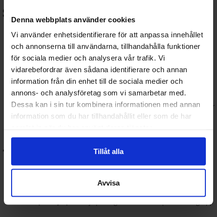
ställe:
Denna webbplats använder cookies
Regelböcker och grundboxar
: Kom igång med Player’s
Vi använder enhetsidentifierare för att anpassa innehållet
Handbook, Dungeon Master’s Guide och starter sets.
och annonserna till användarna, tillhandahålla funktioner
Färdiga äventyr och kampanjer
: Spela direkt med
färdigskrivna historier.
för sociala medier och analysera vår trafik. Vi
Tärningar och tillbehör
: Kompletta DnD-set,
vidarebefordrar även sådana identifierare och annan
specialtärningar, påsar och initiativverktyg.
information från din enhet till de sociala medier och
Miniatyrer och kartor
: Gör spelvärlden mer levande vid
annons- och analysföretag som vi samarbetar med.
bordet.
Dessa kan i sin tur kombinera informationen med annan
Spelledartillbehör
: Skärmar, kort, kartblock och resurser för
spelledare.
information som du har tillhandahållit eller som de har
samlat in när du har använt deras tjänster.
🎯 Varför köpa rollspel hos
Terraspel.se?
Tillåt alla
🚀
Snabb leverans
📦
Stort utbud
av både klassiska och nya rollspel
Avvisa
🎁
Perfekta presenttips
för fantasy- och spelintresserade
🧙
Experthjälp
– vi hjälper dig att hitta rätt spel för din grupp