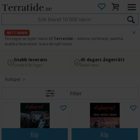
×
NYTT NAMN
Terraspel.se byter namn till
Terratide
– samma sortiment, samma
snabba leveranser, bara ett nytt namn.
4.8
Säker betalning
Snabb leverans
45 dagars ångerrätt
Läs omdömen på Google
med Svea
Direkt från lager
Enkel retur
Rollspel
Filter
Köp
Köp