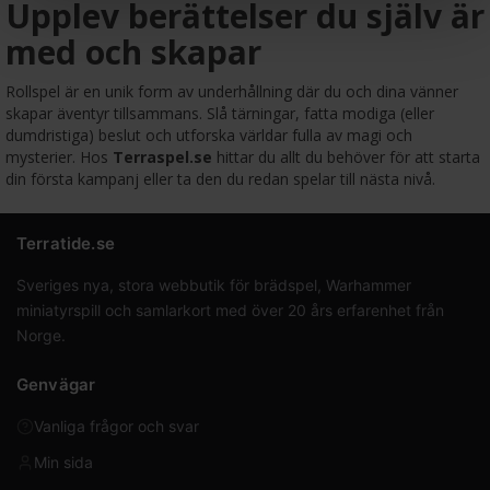
Upplev berättelser du själv är
med och skapar
Rollspel är en unik form av underhållning där du och dina vänner
skapar äventyr tillsammans. Slå tärningar, fatta modiga (eller
dumdristiga) beslut och utforska världar fulla av magi och
mysterier. Hos
Terraspel.se
hittar du allt du behöver för att starta
din första kampanj eller ta den du redan spelar till nästa nivå.
Terratide.se
Sveriges nya, stora webbutik för brädspel, Warhammer
miniatyrspill och samlarkort med över 20 års erfarenhet från
Norge.
Genvägar
Vanliga frågor och svar
Min sida