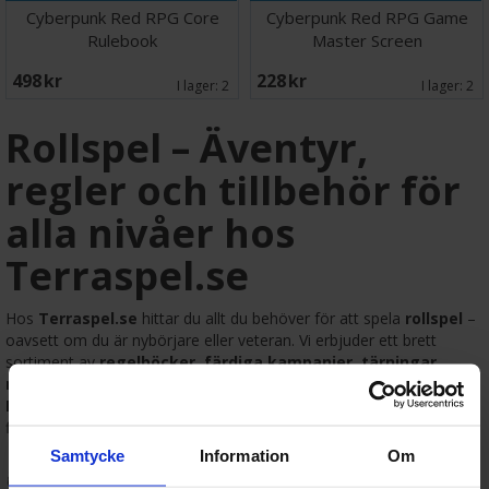
Cyberpunk Red RPG Core
Cyberpunk Red RPG Game
Rulebook
Master Screen
498 SEK
228 SEK
I lager:
2
I lager:
2
Rollspel – Äventyr,
regler och tillbehör för
alla nivåer hos
Terraspel.se
Hos
Terraspel.se
hittar du allt du behöver för att spela
rollspel
–
oavsett om du är nybörjare eller veteran. Vi erbjuder ett brett
sortiment av
regelböcker, färdiga kampanjer, tärningar,
miniatyrer och spelledarskärmar
. Populära system som
Dungeons & Dragons, Pathfinder, Call of Cthulhu
och många
fler finns på lager för snabb leverans.
Samtycke
Information
Om
📚 Allt inom rollspel på ett