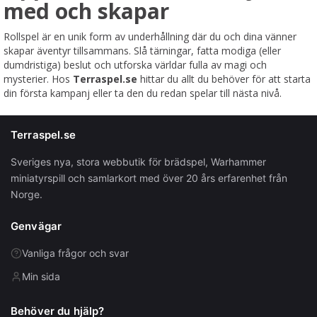
med och skapar
Rollspel är en unik form av underhållning där du och dina vänner
skapar äventyr tillsammans. Slå tärningar, fatta modiga (eller
dumdristiga) beslut och utforska världar fulla av magi och
mysterier. Hos
Terraspel.se
hittar du allt du behöver för att starta
din första kampanj eller ta den du redan spelar till nästa nivå.
Terraspel.se
Sveriges nya, stora webbutik för brädspel, Warhammer
miniatyrspill och samlarkort med över 20 års erfarenhet från
Norge.
Genvägar
Vanliga frågor och svar
Min sida
Behöver du hjälp?