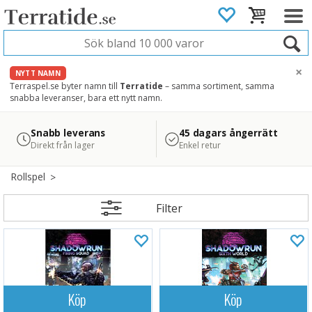
×
NYTT NAMN
Terraspel.se byter namn till
Terratide
– samma sortiment, samma
snabba leveranser, bara ett nytt namn.
4.8
Säker betalning
Snabb leverans
45 dagars ångerrätt
Läs omdömen på Google
med Svea
Direkt från lager
Enkel retur
Rollspel
Filter
Köp
Köp