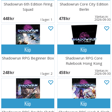
Shadowrun 6th Edition Firing
Shadowrun Core City Edition
Squad
Berlin
Väntas in:
448 SEK
478 SEK
I lager:
1
2026-09-30
Köp
Köp
Shadowrun RPG Beginner Box
Shadowrun RPG Core
Rulebook Hong Kong
Väntas in:
248 SEK
458 SEK
I lager:
2
2026-09-30
Köp
Köp