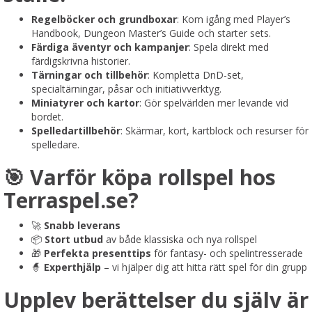
Regelböcker och grundboxar
: Kom igång med Player’s
Handbook, Dungeon Master’s Guide och starter sets.
Färdiga äventyr och kampanjer
: Spela direkt med
färdigskrivna historier.
Tärningar och tillbehör
: Kompletta DnD-set,
specialtärningar, påsar och initiativverktyg.
Miniatyrer och kartor
: Gör spelvärlden mer levande vid
bordet.
Spelledartillbehör
: Skärmar, kort, kartblock och resurser för
spelledare.
🎯 Varför köpa rollspel hos
Terraspel.se?
🚀
Snabb leverans
📦
Stort utbud
av både klassiska och nya rollspel
🎁
Perfekta presenttips
för fantasy- och spelintresserade
🧙
Experthjälp
– vi hjälper dig att hitta rätt spel för din grupp
Upplev berättelser du själv är