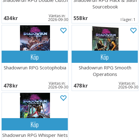
Shadowrun RPG Double Clutch
Shadowrun RPG Hack & Slash
Sourcebook
Väntas in:
434 SEK
558 SEK
2026-09-30
I lager:
1
Köp
Köp
Shadowrun RPG Scotophobia
Shadowrun RPG Smooth
Operations
Väntas in:
Väntas in:
478 SEK
478 SEK
2026-09-30
2026-09-30
Köp
Shadowrun RPG Whisper Nets