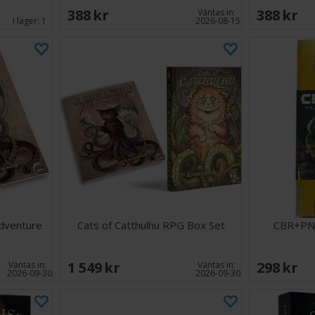
388 SEK
388 SEK
Väntas in:
I lager:
1
2026-08-15
Adventure
Cats of Catthulhu RPG Box Set
CBR+PN
1 549 SEK
298 SEK
Väntas in:
Väntas in:
2026-09-30
2026-09-30