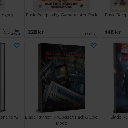
 Legacy
Basic Roleplaying Gamemaster Pack
Basic Rolep
228 SEK
448 SEK
Väntas in:
2026-09-30
I lager:
2
stone RPG
Blade Runner RPG Asset Pack & Solo
Blade Ru
Mode