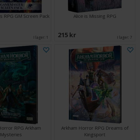
ngs RPG GM Screen Pack
Alice is Missing RPG
215 SEK
I lager:
1
I lager:
7
Horror RPG Arkham
Arkham Horror RPG Dreams of
Mysteries
Kingsport