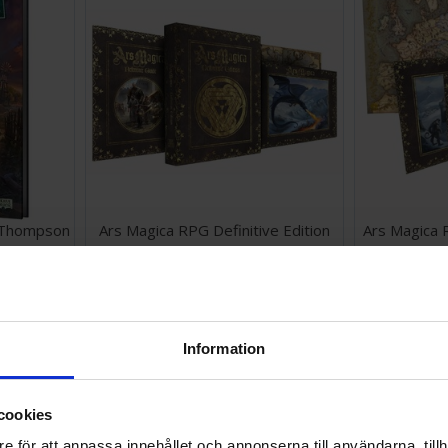
 Thompson
Ars Magica RPG Definitive Edition
Ars Magica 
1 298 SEK
198 SEK
Väntas in:
I lager:
2
2026-09-30
Information
cookies
e för att anpassa innehållet och annonserna till användarna, tillh