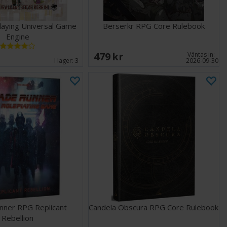
laying Universal Game
Berserkr RPG Core Rulebook
Engine
479 SEK
Väntas in:
I lager:
3
2026-09-30
nner RPG Replicant
Candela Obscura RPG Core Rulebook
Rebellion