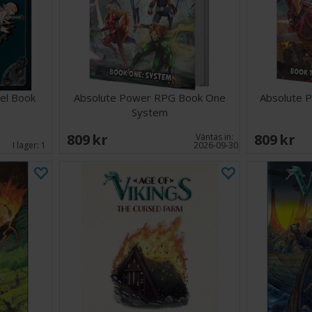
el Book
Absolute Power RPG Book One
Absolute 
System
809 SEK
809 SEK
Väntas in:
I lager:
1
2026-09-30