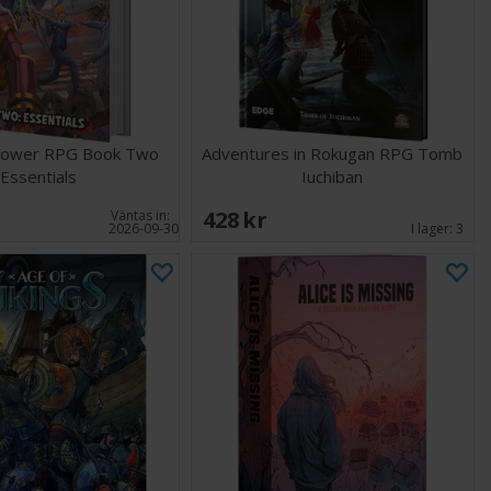
Power RPG Book Two
Adventures in Rokugan RPG Tomb
Essentials
Iuchiban
428 SEK
Väntas in:
2026-09-30
I lager:
3