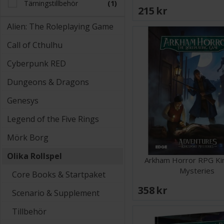
Tärningstillbehör
(1)
215 SEK
Alien: The Roleplaying Game
Call of Cthulhu
Cyberpunk RED
Dungeons & Dragons
Genesys
Legend of the Five Rings
Mörk Borg
Olika Rollspel
Arkham Horror RPG Ki
Mysteries
Core Books & Startpaket
358 SEK
Scenario & Supplement
Tillbehör