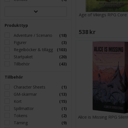
Age of Vikings RPG Core
Produkttyp
538 SEK
Adventure / Scenario
(18)
Figurer
(3)
Regelböcker & tillägg
(103)
Startpaket
(20)
Tillbehör
(43)
Tillbehör
Character Sheets
(1)
GM-skärmar
(13)
Kort
(15)
Spillmattor
(1)
Tokens
(2)
Alice is Missing RPG Silen
Tärning
(9)