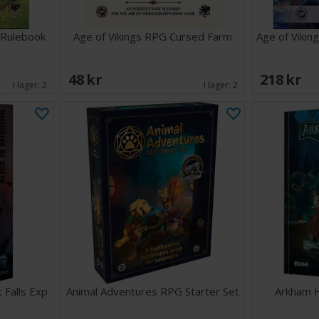
 Rulebook
Age of Vikings RPG Cursed Farm
Age of Viki
48 SEK
218 SEK
I lager:
2
I lager:
2
t Falls Exp
Animal Adventures RPG Starter Set
Arkham 