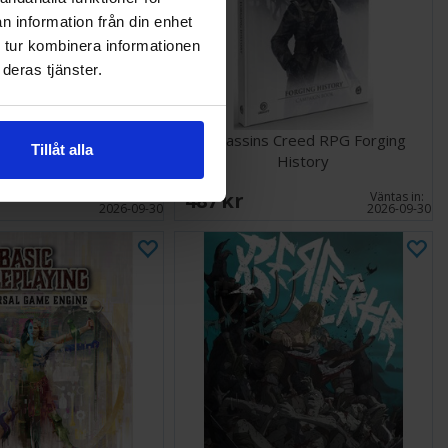
n information från din enhet
 tur kombinera informationen
deras tjänster.
 Creed RPG Dice Pack
Assassins Creed RPG Forging
Tillåt alla
History
487 SEK
Väntas in:
Väntas in:
2026-09-30
2026-09-30