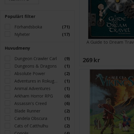
Populärt filter
Förhandsboka
(71)
Nyheter
(17)
A Guide to Dream Trav
Huvudmeny
Dungeon Crawler Carl
(9)
269 SEK
Dungeons & Dragons
(1)
Absolute Power
(2)
Adventures in Rokugan
(1)
Animal Adventures
(1)
Arkham Horror RPG
(6)
Assassin's Creed
(6)
Blade Runner
(2)
Candela Obscura
(1)
Cats of Catthulhu
(2)
Coriolis
(4)