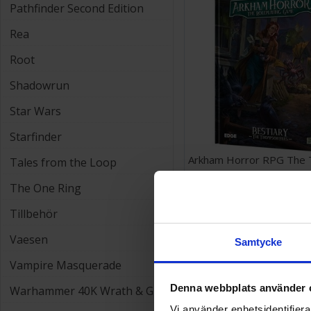
Pathfinder Second Edition
Rea
Root
Shadowrun
Star Wars
Starfinder
Arkham Horror RPG The
Tales from the Loop
Files
The One Ring
348 SEK
Tillbehör
Vaesen
Samtycke
Vampire Masquerade
Denna webbplats använder 
Warhammer 40K Wrath & Glory
Vi använder enhetsidentifierar