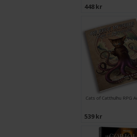
448 SEK
Cats of Catthulhu RPG 
539 SEK