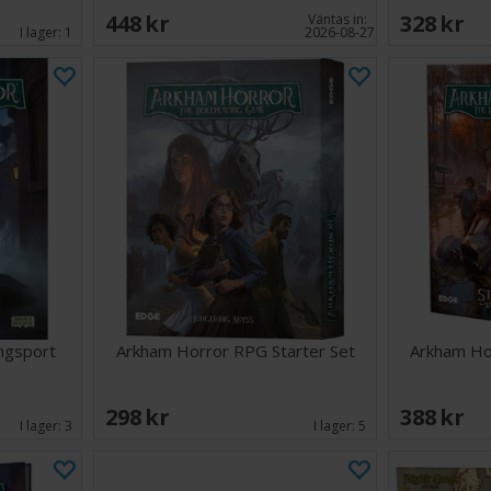
448 SEK
328 SEK
Väntas in:
I lager:
1
2026-08-27
ngsport
Arkham Horror RPG Starter Set
Arkham Ho
298 SEK
388 SEK
I lager:
3
I lager:
5