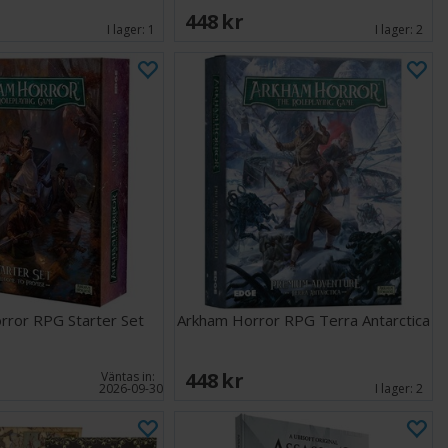
448 SEK
I lager:
1
I lager:
2
rror RPG Starter Set
Arkham Horror RPG Terra Antarctica
448 SEK
Väntas in:
2026-09-30
I lager:
2