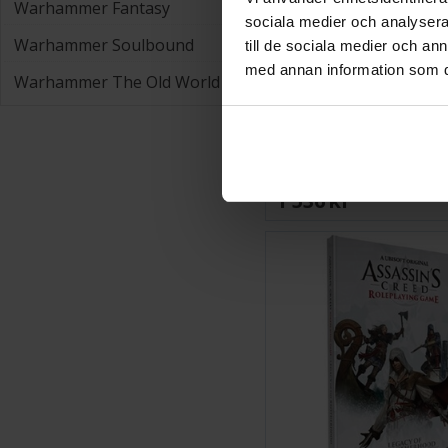
Warhammer Fantasy
sociala medier och analysera 
Warhammer Soulbound
till de sociala medier och a
med annan information som du 
Warhammer The Old World
Assassins Creed RPG Co
Bundle
1 536 SEK