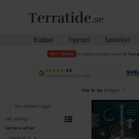
Brädspel
Figurspel
Samlarkort
Terratide.se byter namn till
Terr
NYTT NAMN
4.8
Läs omdömen på Google
Här är du
Rollspel
>
Visa endast i lager
Välj visning:
Sortera efter
Namn A-Ö