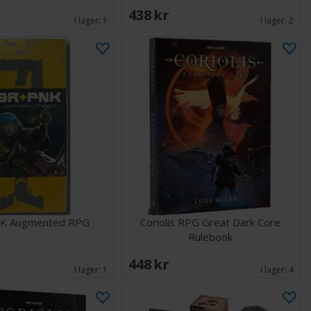
438 SEK
I lager:
1
I lager:
2
K Augmented RPG
Coriolis RPG Great Dark Core
Rulebook
448 SEK
I lager:
1
I lager:
4