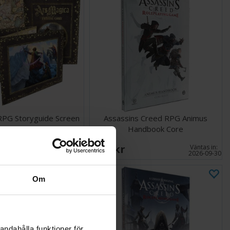
RPG Storyguide Screen
Assassins Creed RPG Animus
Set
Handbook Core
635 SEK
Väntas in:
Väntas in:
2026-09-30
2026-09-30
Om
andahålla funktioner för