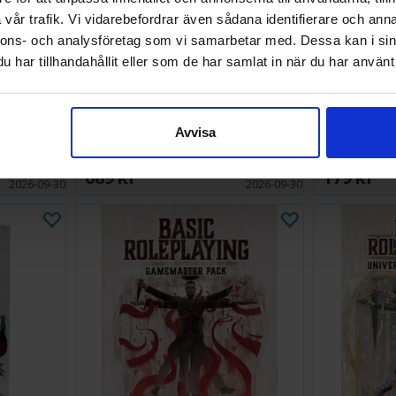
vår trafik. Vi vidarebefordrar även sådana identifierare och anna
nnons- och analysföretag som vi samarbetar med. Dessa kan i sin
har tillhandahållit eller som de har samlat in när du har använt 
llectors
Assassins Creed RPG Complete
Assassins
Avvisa
Accessory
689 SEK
179 SEK
Väntas in:
Väntas in:
2026-09-30
2026-09-30