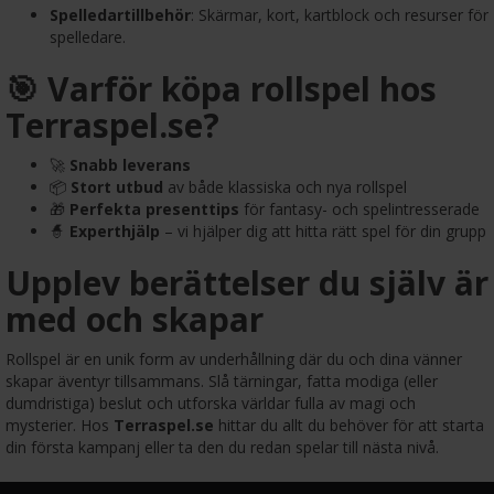
Spelledartillbehör
: Skärmar, kort, kartblock och resurser för
spelledare.
🎯 Varför köpa rollspel hos
Terraspel.se?
🚀
Snabb leverans
📦
Stort utbud
av både klassiska och nya rollspel
🎁
Perfekta presenttips
för fantasy- och spelintresserade
🧙
Experthjälp
– vi hjälper dig att hitta rätt spel för din grupp
Upplev berättelser du själv är
med och skapar
Rollspel är en unik form av underhållning där du och dina vänner
skapar äventyr tillsammans. Slå tärningar, fatta modiga (eller
dumdristiga) beslut och utforska världar fulla av magi och
mysterier. Hos
Terraspel.se
hittar du allt du behöver för att starta
din första kampanj eller ta den du redan spelar till nästa nivå.