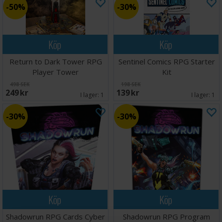
50%
30%
Köp
Köp
Return to Dark Tower RPG
Sentinel Comics RPG Starter
Player Tower
Kit
498 SEK
198 SEK
249 SEK
139 SEK
I lager:
1
I lager:
1
30%
30%
Köp
Köp
Shadowrun RPG Cards Cyber
Shadowrun RPG Program