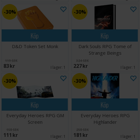
30%
30%
Köp
Köp
D&D Token Set Monk
Dark Souls RPG Tome of
Strange Beings
119 SEK
324 SEK
83 SEK
227 SEK
I lager:
1
I lager:
1
30%
30%
Köp
Köp
Everyday Heroes RPG GM
Everyday Heroes RPG
Screen
Highlander
158 SEK
258 SEK
111 SEK
181 SEK
I lager:
1
I lager:
1