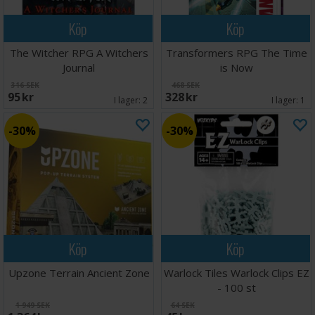
Köp
Köp
The Witcher RPG A Witchers
Transformers RPG The Time
Journal
is Now
316 SEK
468 SEK
95 SEK
328 SEK
I lager:
2
I lager:
1
30%
30%
Köp
Köp
Upzone Terrain Ancient Zone
Warlock Tiles Warlock Clips EZ
- 100 st
1 949 SEK
64 SEK