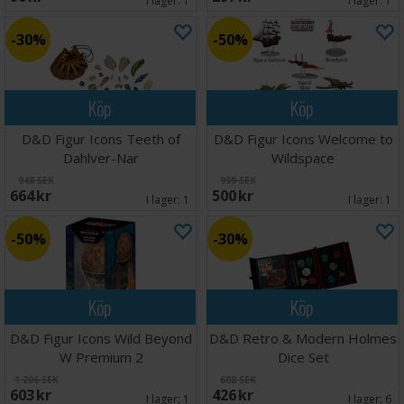
I lager:
1
I lager:
1
30%
50%
Köp
Köp
D&D Figur Icons Teeth of
D&D Figur Icons Welcome to
Dahlver-Nar
Wildspace
948 SEK
999 SEK
664 SEK
500 SEK
I lager:
1
I lager:
1
50%
30%
Köp
Köp
D&D Figur Icons Wild Beyond
D&D Retro & Modern Holmes
W Premium 2
Dice Set
1 206 SEK
608 SEK
603 SEK
426 SEK
I lager:
1
I lager:
6