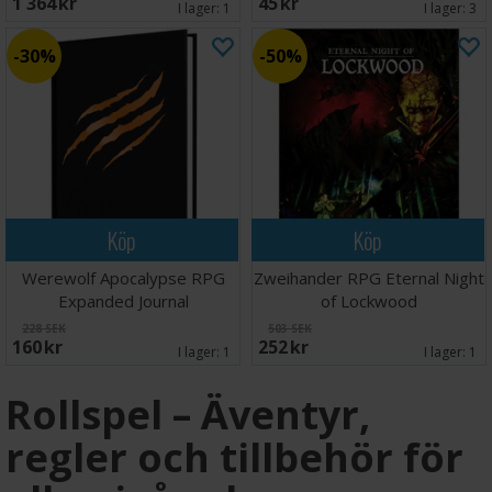
1 364 SEK
45 SEK
I lager:
1
I lager:
3
30%
50%
Köp
Köp
Werewolf Apocalypse RPG
Zweihander RPG Eternal Night
Expanded Journal
of Lockwood
228 SEK
503 SEK
160 SEK
252 SEK
I lager:
1
I lager:
1
Rollspel – Äventyr,
regler och tillbehör för