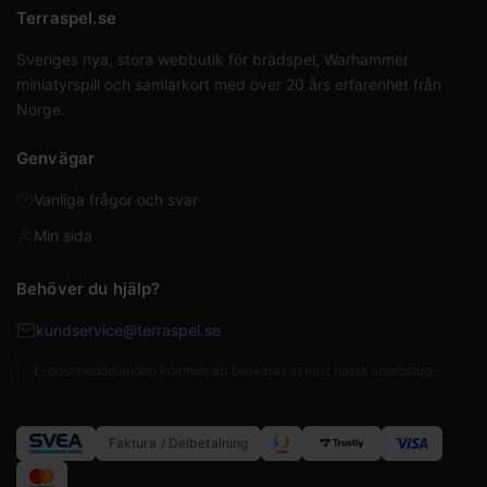
Terraspel.se
Sveriges nya, stora webbutik för brädspel, Warhammer
miniatyrspill och samlarkort med över 20 års erfarenhet från
Norge.
Genvägar
Vanliga frågor och svar
Min sida
Behöver du hjälp?
kundservice@terraspel.se
E-postmeddelanden kommer att besvaras senast nästa arbetsdag.
Faktura / Delbetalning