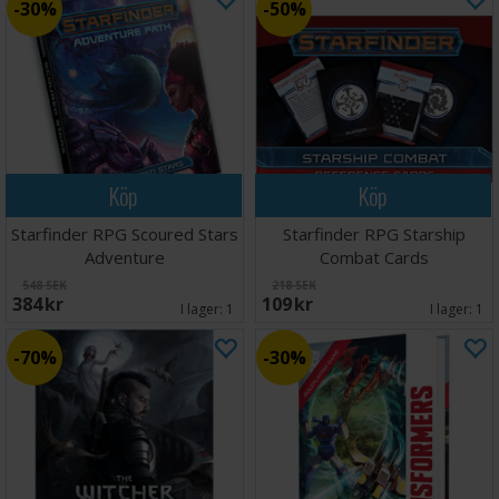
30%
50%
Köp
Köp
Starfinder RPG Scoured Stars
Starfinder RPG Starship
Adventure
Combat Cards
548 SEK
218 SEK
384 SEK
109 SEK
I lager:
1
I lager:
1
70%
30%