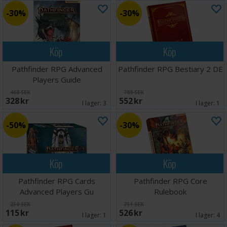
30%
30%
Köp
Köp
Pathfinder RPG Advanced
Pathfinder RPG Bestiary 2 DE
Players Guide
468 SEK
789 SEK
328 SEK
552 SEK
I lager:
3
I lager:
1
50%
30%
Köp
Köp
Pathfinder RPG Cards
Pathfinder RPG Core
Advanced Players Gu
Rulebook
230 SEK
751 SEK
115 SEK
526 SEK
I lager:
1
I lager:
4