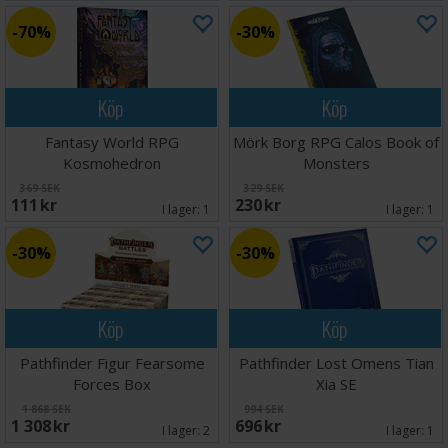
70%
30%
Köp
Köp
Fantasy World RPG
Mörk Borg RPG Calos Book of
Kosmohedron
Monsters
369 SEK
329 SEK
111 SEK
230 SEK
I lager:
1
I lager:
1
30%
30%
Köp
Köp
Pathfinder Figur Fearsome
Pathfinder Lost Omens Tian
Forces Box
Xia SE
1 868 SEK
994 SEK
1 308 SEK
696 SEK
I lager:
2
I lager:
1