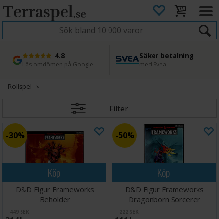
4.8
Säker betalning
Snabb leverans
45 dagars ångerrätt
Läs omdömen på Google
med Svea
Direkt från lager
Enkel retur
Rollspel
Filter
30%
50%
Köp
Köp
D&D Figur Frameworks
D&D Figur Frameworks
Beholder
Dragonborn Sorcerer
449 SEK
222 SEK