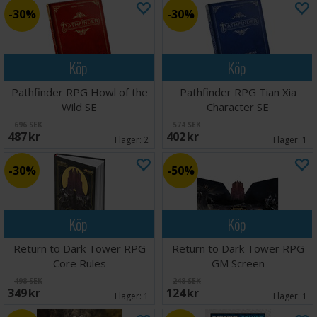
30%
30%
Köp
Köp
Pathfinder RPG Howl of the
Pathfinder RPG Tian Xia
Wild SE
Character SE
696 SEK
574 SEK
487 SEK
402 SEK
I lager:
2
I lager:
1
30%
50%
Köp
Köp
Return to Dark Tower RPG
Return to Dark Tower RPG
Core Rules
GM Screen
498 SEK
248 SEK
349 SEK
124 SEK
I lager:
1
I lager:
1