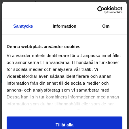
Deck
Deck
194 SEK
179 SEK
136 SEK
125 SEK
I lager:
1
I lager:
1
Samtycke
Information
Om
50%
30%
Denna webbplats använder cookies
Vi använder enhetsidentifierare för att anpassa innehållet
och annonserna till användarna, tillhandahålla funktioner
för sociala medier och analysera vår trafik. Vi
Köp
Köp
vidarebefordrar även sådana identifierare och annan
information från din enhet till de sociala medier och
Shadowrun RPG Rogues
Shadowrun RPG The Needles
annons- och analysföretag som vi samarbetar med.
Lineup
Eye
Dessa kan i sin tur kombinera informationen med annan
233 SEK
478 SEK
information som du har tillhandahållit eller som de har
117 SEK
335 SEK
I lager:
1
I lager:
1
samlat in när du har använt deras tjänster.
30%
30%
Tillåt alla