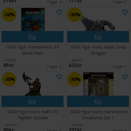
314 SEK
111 SEK
I lager:
3
I lager:
2
50%
30%
Köp
Köp
D&D Figur Frameworks Elf
D&D Figur Icons Adult Deep
Monk Male
Dragon
178 SEK
888 SEK
89 SEK
622 SEK
I lager:
3
I lager:
1
30%
30%
Köp
Köp
D&D Figur Icons Half-Orc
D&D Figur Icons Summoned
Fighter Female
Creatures Set 1
129 SEK
424 SEK
90 SEK
297 SEK