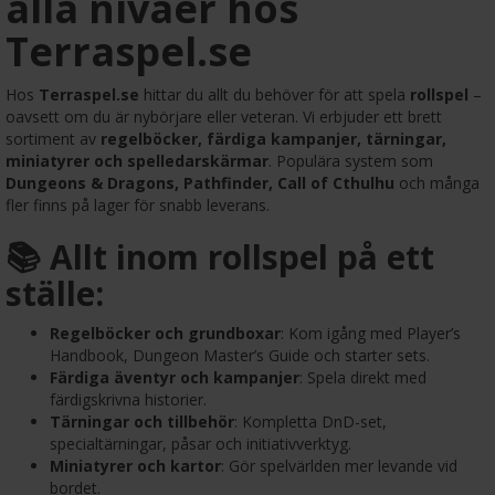
alla nivåer hos
Terraspel.se
Hos
Terraspel.se
hittar du allt du behöver för att spela
rollspel
–
oavsett om du är nybörjare eller veteran. Vi erbjuder ett brett
sortiment av
regelböcker, färdiga kampanjer, tärningar,
miniatyrer och spelledarskärmar
. Populära system som
Dungeons & Dragons, Pathfinder, Call of Cthulhu
och många
fler finns på lager för snabb leverans.
📚 Allt inom rollspel på ett
ställe:
Regelböcker och grundboxar
: Kom igång med Player’s
Handbook, Dungeon Master’s Guide och starter sets.
Färdiga äventyr och kampanjer
: Spela direkt med
färdigskrivna historier.
Tärningar och tillbehör
: Kompletta DnD-set,
specialtärningar, påsar och initiativverktyg.
Miniatyrer och kartor
: Gör spelvärlden mer levande vid
bordet.