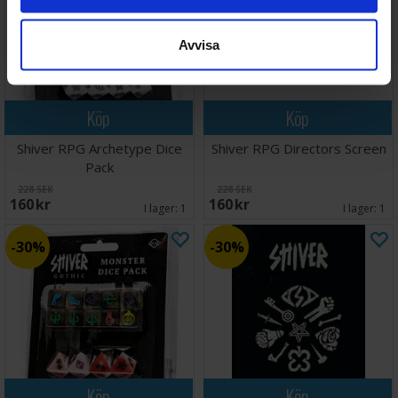
Avvisa
Köp
Köp
Shiver RPG Archetype Dice
Shiver RPG Directors Screen
Pack
228 SEK
228 SEK
160 SEK
160 SEK
I lager:
1
I lager:
1
30%
30%
Köp
Köp