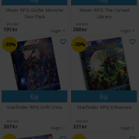
Shiver RPG Gothic Monster
Shiver RPG The Cursed
Dice Pack
Library
273 SEK
428 SEK
191 SEK
300 SEK
I lager:
1
I lager:
1
30%
30%
Köp
Köp
Starfinder RPG Drift Crisis
Starfinder RPG Enhanced
439 SEK
458 SEK
307 SEK
321 SEK
I lager:
1
I lager:
1