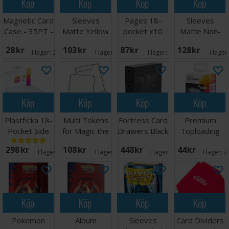
Köp
Köp
Köp
Köp
Magnetic Card
Sleeves
Pages 18-
Sleeves
Case - 35PT -
Matte Yellow
pocket x10
Matte Non-
1 st
x100 66x91
Grå
Glare Black
28 SEK
103 SEK
87 SEK
128 SEK
I lager:
20+
I lager:
13
I lager:
17
I lager
Köp
Köp
Köp
Köp
Plastficka 18-
Multi Tokens
Fortress Card
Premium
Pocket Side
för Magic the
Drawers Black
Toploading
Load Vit x50
Gathering
Exoshields -
298 SEK
108 SEK
448 SEK
44 SEK
25 st
I lager:
12
I lager:
10
I lager:
20+
I lager:
2
Köp
Köp
Köp
Köp
Pokemon
Album
Sleeves
Card Dividers