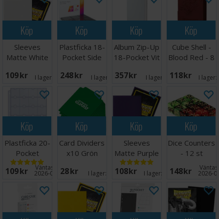
Köp
Köp
Köp
Köp
Sleeves
Plastficka 18-
Album Zip-Up
Cube Shell -
Matte White
Pocket Side
18-Pocket Vit
Blood Red - 8
x100 66x91
Load Svart
st
109 SEK
248 SEK
357 SEK
118 SEK
x50
I lager:
20+
I lager:
11
I lager:
12
I lager:
Köp
Köp
Köp
Köp
Plastficka 20-
Card Dividers
Sleeves
Dice Counters
Pocket
x10 Grön
Matte Purple
- 12 st
Coins+Tokens
x100 66x91
(Röd/Grön)
Väntas in:
Väntas 
109 SEK
28 SEK
108 SEK
148 SEK
10st
2026-08-27
I lager:
8
I lager:
20+
2026-0