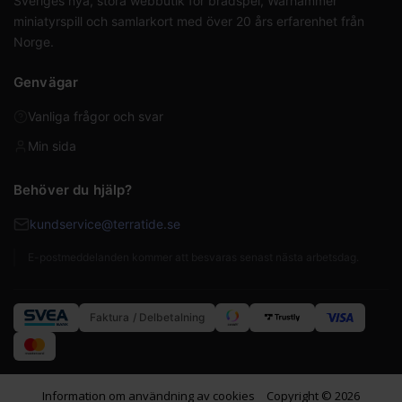
Sveriges nya, stora webbutik för brädspel, Warhammer
miniatyrspill och samlarkort med över 20 års erfarenhet från
Norge.
Genvägar
Vanliga frågor och svar
Min sida
Behöver du hjälp?
kundservice@terratide.se
E-postmeddelanden kommer att besvaras senast nästa arbetsdag.
Faktura / Delbetalning
Information om användning av cookies
Copyright © 2026