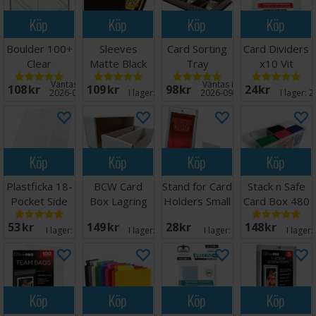
Köp
Köp
Köp
Köp
Boulder 100+
Sleeves
Card Sorting
Card Dividers
Clear
Matte Black
Tray
x10 Vit
Transparent
x100 66x91
Väntas in:
Väntas in:
108 SEK
109 SEK
98 SEK
24 SEK
2026-08-15
I lager:
20+
2026-09-30
I lager:
2
Köp
Köp
Köp
Köp
Plastficka 18-
BCW Card
Stand for Card
Stack n Safe
Pocket Side
Box Lagring
Holders Small
Card Box 480
Load Vit x10
2000 kort
- 5 st
Ultimate
53 SEK
149 SEK
28 SEK
148 SEK
Guard
I lager:
16
I lager:
20+
I lager:
15
I lager:
Köp
Köp
Köp
Köp