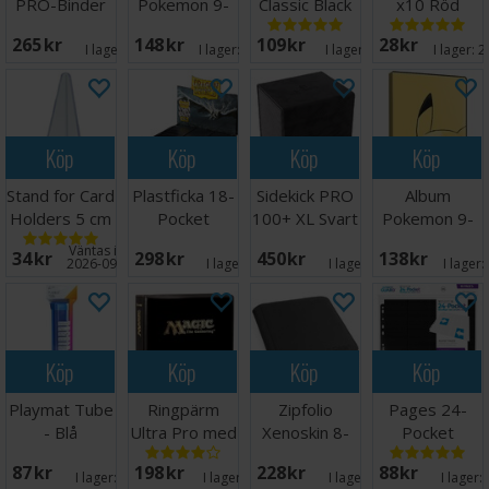
PRO-Binder
Pokemon 9-
Classic Black
x10 Röd
9-Pocket
Pocket Mega
x100 - 63x88
265 SEK
148 SEK
109 SEK
28 SEK
Mega Chariza
Charizard XY
m/box
I lager:
2
I lager:
20+
I lager:
13
I lager:
2
Köp
Köp
Köp
Köp
Stand for Card
Plastficka 18-
Sidekick PRO
Album
Holders 5 cm
Pocket
100+ XL Svart
Pokemon 9-
- 5 st
SideLoad
Pocket
Väntas in:
34 SEK
298 SEK
450 SEK
138 SEK
Svart x 50
Pikachu
2026-09-30
I lager:
4
I lager:
6
I lager:
Köp
Köp
Köp
Köp
Playmat Tube
Ringpärm
Zipfolio
Pages 24-
- Blå
Ultra Pro med
Xenoskin 8-
Pocket
Magic Logo
Pocket Svart
QuadRow x10
87 SEK
198 SEK
228 SEK
88 SEK
Svart
I lager:
6
I lager:
16
I lager:
7
I lager: