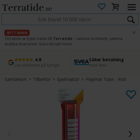
×
NYTT NAMN
Terratide.se byter namn till
Terratide
– samma sortiment, samma
snabba leveranser, bara ett nytt namn.
4.8
Säker betalning
Snabb leverans
45 dagars ångerrätt
Läs omdömen på Google
med Svea
Direkt från lager
Enkel retur
Samlarkort
>
Tillbehör
>
Spelmattor
>
Playmat Tube - Röd