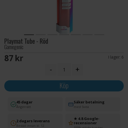
Playmat Tube - Röd
Gamegenic
87 SEK
I lager:
6
-
+
Köp
45 dagar
Säker betalning
Ångerrätt
med Svea
★ 4.8 Google-
2 dagars leverans
recensioner
Beställ innan kl. 12
100% nöjda kunder