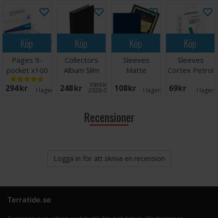
Köp
Köp
Köp
Köp
Pages 9-
Collectors
Sleeves
Sleeves
pocket x100
Album Slim
Matte
Cortex Petrol
Klar
Regular Svart
Midnight Blue
MATTE x100
Väntas in:
294 SEK
248 SEK
108 SEK
69 SEK
x100 66x91
66x91
I lager:
17
2026-08-27
I lager:
20+
I lager:
Recensioner
Logga in för att skriva en recension
Terratide.se