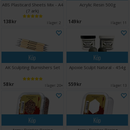
ABS Plasticard Sheets Mix - A4
Acrylic Resin 500g
(7 ark)
138 SEK
149 SEK
I lager:
2
I lager:
11
Köp
Köp
AK Sculpting Burnishers Set
Apoxie Sculpt Natural - 454g
58 SEK
559 SEK
I lager:
20+
I lager:
13
Köp
Köp