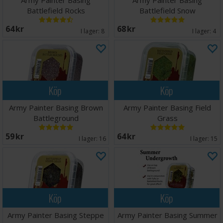
Army Painter Basing
Army Painter Basing
Battlefield Rocks
Battlefield Snow
64 SEK
68 SEK
I lager:
8
I lager:
4
Köp
Köp
Army Painter Basing Brown
Army Painter Basing Field
Battleground
Grass
59 SEK
64 SEK
I lager:
16
I lager:
15
Köp
Köp
Army Painter Basing Steppe
Army Painter Basing Summer