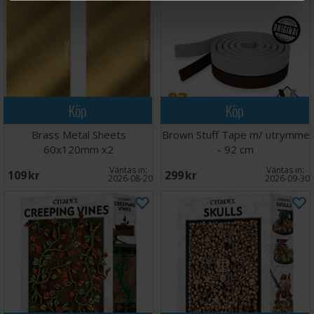
Köp
Köp
Brass Metal Sheets
Brown Stuff Tape m/ utrymme
60x120mm x2
- 92 cm
Väntas in:
Väntas in:
109 SEK
299 SEK
2026-08-20
2026-09-30