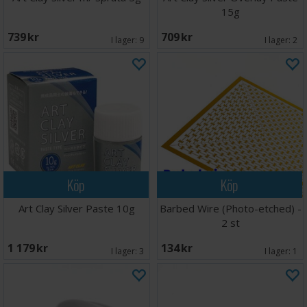
15g
739 SEK
709 SEK
I lager:
9
I lager:
2
Köp
Köp
Art Clay Silver Paste 10g
Barbed Wire (Photo-etched) -
2 st
1 179 SEK
134 SEK
I lager:
3
I lager:
1