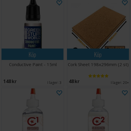
Köp
Köp
Conductive Paint - 15ml
Cork Sheet 198x296mm (2 st)
148 SEK
48 SEK
I lager:
3
I lager:
20+