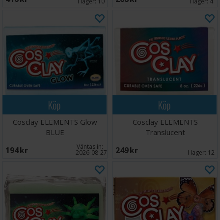
I lager:
10
I lager:
4
Köp
Köp
Cosclay ELEMENTS Glow
Cosclay ELEMENTS
BLUE
Translucent
Väntas in:
194 SEK
249 SEK
2026-08-27
I lager:
12