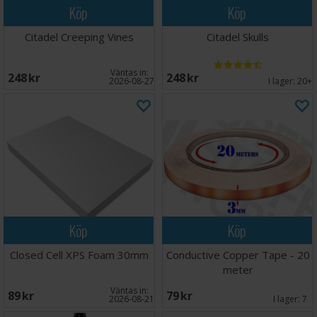
Köp
Köp
Citadel Creeping Vines
Citadel Skulls
Väntas in:
248 SEK
248 SEK
2026-08-27
I lager:
20+
Köp
Köp
Closed Cell XPS Foam 30mm
Conductive Copper Tape - 20
meter
Väntas in:
89 SEK
79 SEK
2026-08-21
I lager:
7