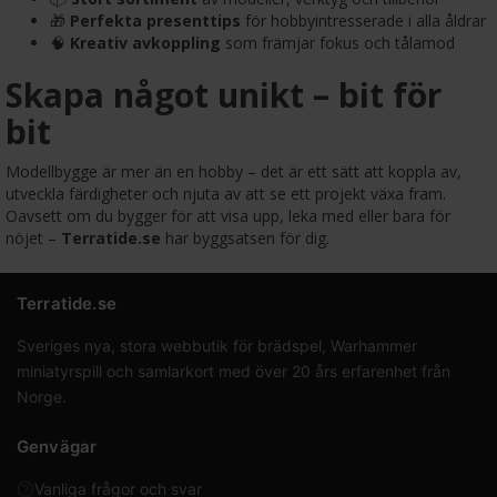
🎁
Perfekta presenttips
för hobbyintresserade i alla åldrar
🧠
Kreativ avkoppling
som främjar fokus och tålamod
Skapa något unikt – bit för
bit
Modellbygge är mer än en hobby – det är ett sätt att koppla av,
utveckla färdigheter och njuta av att se ett projekt växa fram.
Oavsett om du bygger för att visa upp, leka med eller bara för
nöjet –
Terratide.se
har byggsatsen för dig.
Terratide.se
Sveriges nya, stora webbutik för brädspel, Warhammer
miniatyrspill och samlarkort med över 20 års erfarenhet från
Norge.
Genvägar
Vanliga frågor och svar