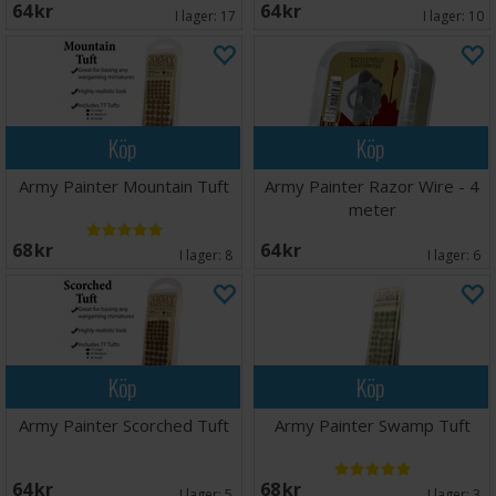
64 SEK
64 SEK
I lager:
17
I lager:
10
Köp
Köp
Army Painter Mountain Tuft
Army Painter Razor Wire - 4
meter
68 SEK
64 SEK
I lager:
8
I lager:
6
Köp
Köp
Army Painter Scorched Tuft
Army Painter Swamp Tuft
64 SEK
68 SEK
I lager:
5
I lager:
3