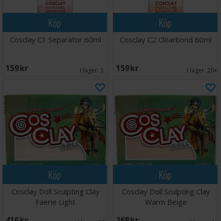
Köp
Köp
Cosclay C1 Separator 60ml
Cosclay C2 Clearbond 60ml
159 SEK
159 SEK
I lager:
3
I lager:
20+
Köp
Köp
Cosclay Doll Sculpting Clay
Cosclay Doll Sculpting Clay
Faerie Light
Warm Beige
416 SEK
268 SEK