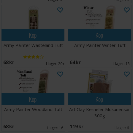
Köp
Köp
Army Painter Wasteland Tuft
Army Painter Winter Tuft
68 SEK
64 SEK
I lager:
20+
I lager:
13
Köp
Köp
Army Painter Woodland Tuft
Art Clay Kerneler Mokunensan
300g
68 SEK
119 SEK
I lager:
16
I lager:
6