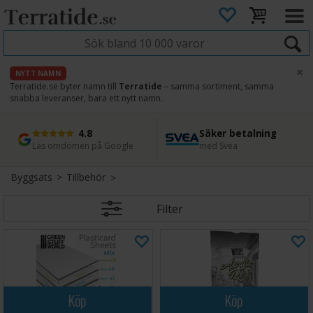
×
NYTT NAMN
Terratide.se byter namn till
Terratide
– samma sortiment, samma
snabba leveranser, bara ett nytt namn.
4.8
Säker betalning
Snabb leverans
45 dagars ångerrätt
Läs omdömen på Google
med Svea
Direkt från lager
Enkel retur
Byggsats
>
Tillbehör
Filter
Köp
Köp