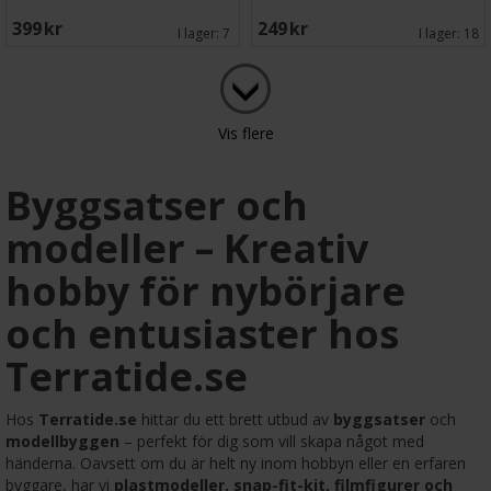
399 SEK
249 SEK
I lager:
7
I lager:
18
Vis flere
Byggsatser och
modeller – Kreativ
hobby för nybörjare
och entusiaster hos
Terratide.se
Hos
Terratide.se
hittar du ett brett utbud av
byggsatser
och
modellbyggen
– perfekt för dig som vill skapa något med
händerna. Oavsett om du är helt ny inom hobbyn eller en erfaren
byggare, har vi
plastmodeller, snap-fit-kit, filmfigurer och