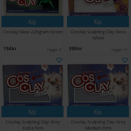
Köp
Köp
Cosclay Glow 226gram Green
Cosclay Sculpting Clay Deco
White
194 SEK
399 SEK
I lager:
5
I lager:
11
Köp
Köp
Cosclay Sculpting Clay Grey
Cosclay Sculpting Clay Grey
Extra Firm
Medium Firm