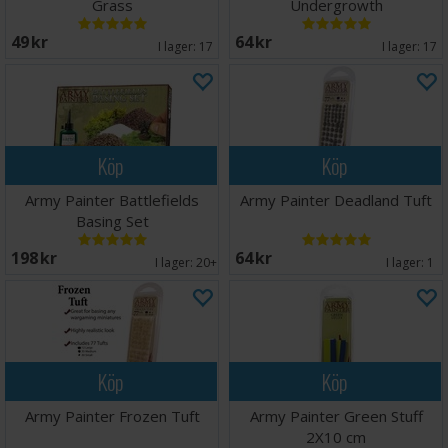
Grass
Undergrowth
49 SEK
64 SEK
I lager:
17
I lager:
17
Köp
Köp
Army Painter Battlefields
Army Painter Deadland Tuft
Basing Set
198 SEK
64 SEK
I lager:
20+
I lager:
1
Köp
Köp
Army Painter Frozen Tuft
Army Painter Green Stuff
2X10 cm