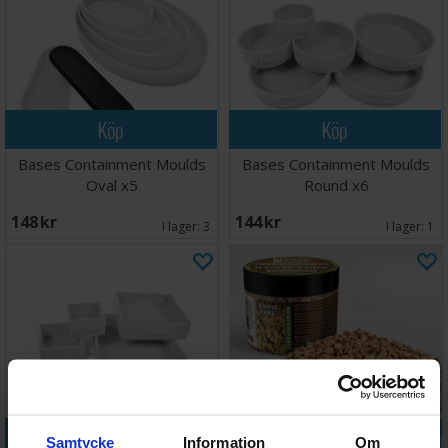
Köp
Köp
Bases Containment Moulds
Bases Containment Moulds
Oval x5
Round x6
148 SEK
144 SEK
I lager:
3
I lager:
1
Köp
Köp
Samtycke
Information
Om