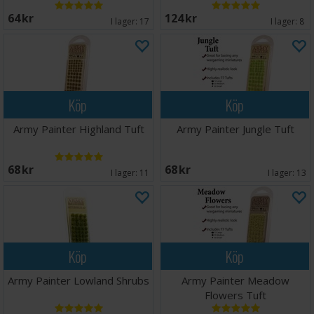
64 SEK
124 SEK
I lager:
17
I lager:
8
Köp
Köp
Army Painter Highland Tuft
Army Painter Jungle Tuft
68 SEK
68 SEK
I lager:
11
I lager:
13
Köp
Köp
Army Painter Lowland Shrubs
Army Painter Meadow
Flowers Tuft