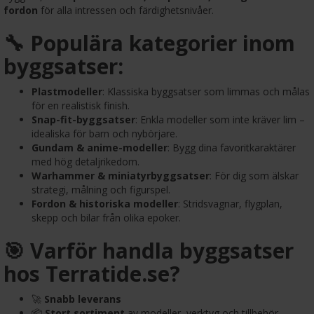
fordon
för alla intressen och färdighetsnivåer.
🔧 Populära kategorier inom
byggsatser:
Plastmodeller
: Klassiska byggsatser som limmas och målas
för en realistisk finish.
Snap-fit-byggsatser
: Enkla modeller som inte kräver lim –
idealiska för barn och nybörjare.
Gundam & anime-modeller
: Bygg dina favoritkaraktärer
med hög detaljrikedom.
Warhammer & miniatyrbyggsatser
: För dig som älskar
strategi, målning och figurspel.
Fordon & historiska modeller
: Stridsvagnar, flygplan,
skepp och bilar från olika epoker.
🎯 Varför handla byggsatser
hos Terratide.se?
🚀
Snabb leverans
📦
Stort sortiment
av modeller, verktyg och tillbehör