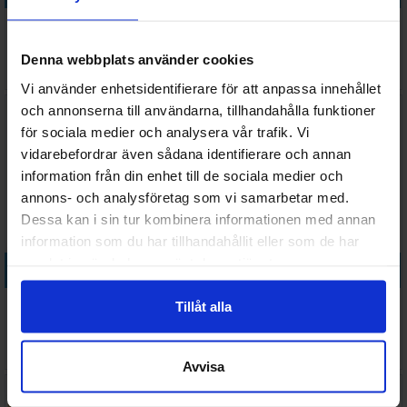
Bases Containment Moulds
Basing Cork Grit THICK -
Square x5
200ml
Denna webbplats använder cookies
Väntas in:
148 SEK
68 SEK
I lager:
4
2026-08-21
Vi använder enhetsidentifierare för att anpassa innehållet
och annonserna till användarna, tillhandahålla funktioner
för sociala medier och analysera vår trafik. Vi
vidarebefordrar även sådana identifierare och annan
information från din enhet till de sociala medier och
annons- och analysföretag som vi samarbetar med.
Dessa kan i sin tur kombinera informationen med annan
information som du har tillhandahållit eller som de har
samlat in när du har använt deras tjänster.
Köp
Köp
Battlefield Creature Skulls
Blue Stuff Mold - 8 st
Tillåt alla
x300
Väntas in:
288 SEK
168 SEK
2026-08-21
I lager:
5
Avvisa