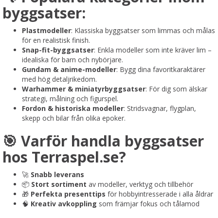
byggsatser:
Plastmodeller
: Klassiska byggsatser som limmas och målas
för en realistisk finish.
Snap-fit-byggsatser
: Enkla modeller som inte kräver lim –
idealiska för barn och nybörjare.
Gundam & anime-modeller
: Bygg dina favoritkaraktärer
med hög detaljrikedom.
Warhammer & miniatyrbyggsatser
: För dig som älskar
strategi, målning och figurspel.
Fordon & historiska modeller
: Stridsvagnar, flygplan,
skepp och bilar från olika epoker.
🎯 Varför handla byggsatser
hos Terraspel.se?
🚀
Snabb leverans
📦
Stort sortiment
av modeller, verktyg och tillbehör
🎁
Perfekta presenttips
för hobbyintresserade i alla åldrar
🧠
Kreativ avkoppling
som främjar fokus och tålamod