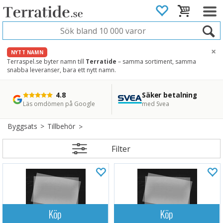
×
NYTT NAMN
Terraspel.se byter namn till
Terratide
– samma sortiment, samma
snabba leveranser, bara ett nytt namn.
4.8
Säker betalning
Snabb leverans
45 dagars ångerrätt
Läs omdömen på Google
med Svea
Direkt från lager
Enkel retur
Byggsats
>
Tillbehör
Filter
Köp
Köp