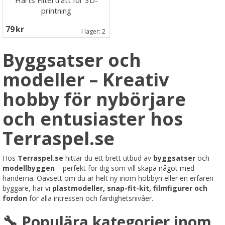
Harts Filtertratt för 3D-
printning
79 SEK
I lager:
2
Byggsatser och
modeller – Kreativ
hobby för nybörjare
och entusiaster hos
Terraspel.se
Hos
Terraspel.se
hittar du ett brett utbud av
byggsatser
och
modellbyggen
– perfekt för dig som vill skapa något med
händerna. Oavsett om du är helt ny inom hobbyn eller en erfaren
byggare, har vi
plastmodeller, snap-fit-kit, filmfigurer och
fordon
för alla intressen och färdighetsnivåer.
🔧 Populära kategorier inom