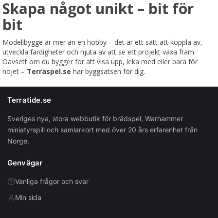
Skapa något unikt – bit för
bit
Modellbygge är mer än en hobby – det är ett sätt att koppla av,
utveckla färdigheter och njuta av att se ett projekt växa fram.
Oavsett om du bygger för att visa upp, leka med eller bara för
nöjet –
Terraspel.se
har byggsatsen för dig.
Terratide.se
Sveriges nya, stora webbutik för brädspel, Warhammer
miniatyrspill och samlarkort med över 20 års erfarenhet från
Norge.
Genvägar
Vanliga frågor och svar
Min sida