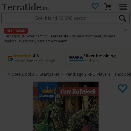
×
NYTT NAMN
Terraspel.se byter namn till
Terratide
– samma sortiment, samma
snabba leveranser, bara ett nytt namn.
4.8
Säker betalning
Snabb leverans
45 dagars ångerrätt
Läs omdömen på Google
med Svea
Direkt från lager
Enkel retur
spel
>
Core Books & Startpaket
>
Pendragon RPG Players Handbook