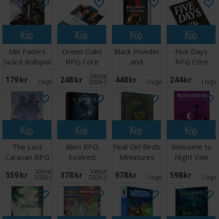
Köp
Köp
Köp
Köp
Min Faders
Green Oaks
Black Powder
Five Days
Svärd Rollspel
RPG Core
and
RPG Core
Book
Brimstone
Book
Väntas in:
179 SEK
248 SEK
448 SEK
244 SEK
RPG Core
I lager:
1
2026-09-30
I lager:
1
I lage
Book
Köp
Köp
Köp
Köp
The Last
Alien RPG
Final Girl Birds
Welcome to
Caravan RPG
Evolved
Miniatures
Night Vale
Core Rules
Starter Set
Pack
RPG Core
Väntas in:
Väntas in:
559 SEK
378 SEK
978 SEK
598 SEK
Book
2026-09-30
2026-09-30
I lager:
1
I lage