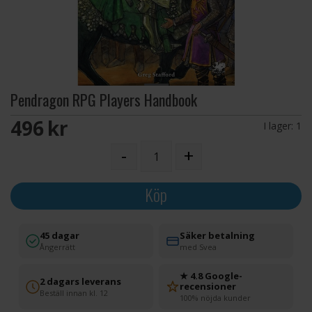
Pendragon RPG Players Handbook
496 SEK
I lager:
1
-
+
Köp
45 dagar
Säker betalning
Ångerrätt
med Svea
★ 4.8 Google-
2 dagars leverans
recensioner
Beställ innan kl. 12
100% nöjda kunder