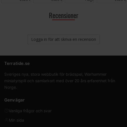
Recensioner
Logga in för att skriva en recension
Terratide.se
Sveriges nya, stora webbutik för brädspel, Warhammer
miniatyrspill och samlarkort med över 20 års erfarenhet från
Norge.
Genvägar
Vanliga frågor och svar
Min sida