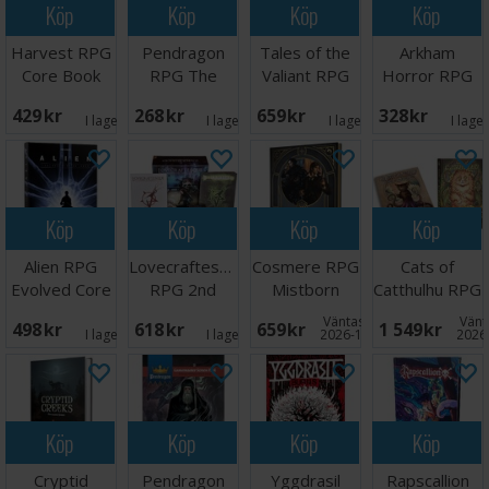
Köp
Köp
Köp
Köp
Harvest RPG
Pendragon
Tales of the
Arkham
Core Book
RPG The
Valiant RPG
Horror RPG
Sauvage King
Starter Set
Arkham
429 SEK
268 SEK
659 SEK
328 SEK
Mysteries
I lager:
1
I lager:
1
I lager:
2
I lage
Köp
Köp
Köp
Köp
Alien RPG
Lovecraftesque
Cosmere RPG
Cats of
Evolved Core
RPG 2nd
Mistborn
Catthulhu RPG
Rulebook
Edition Box
Handbook
Box Set
Väntas in:
Vänta
498 SEK
618 SEK
659 SEK
1 549 SEK
I lager:
3
I lager:
2
2026-10-31
2026
Köp
Köp
Köp
Köp
Cryptid
Pendragon
Yggdrasil
Rapscallion