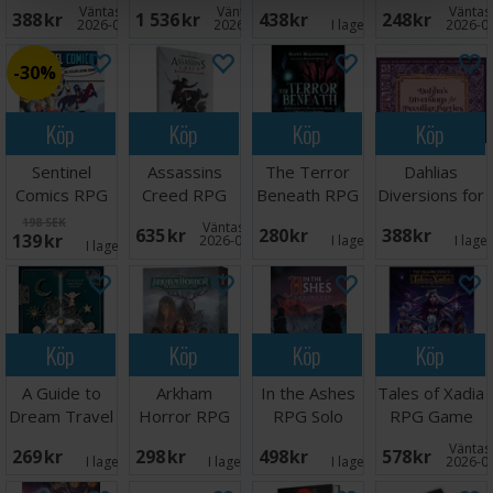
Collectors
Core
Starter Set
Väntas in:
Väntas in:
Väntas 
388 SEK
1 536 SEK
438 SEK
248 SEK
Bundle
Rulebook
2026-08-15
2026-09-30
I lager:
2
2026-0
30%
Köp
Köp
Köp
Köp
Sentinel
Assassins
The Terror
Dahlias
Comics RPG
Creed RPG
Beneath RPG
Diversions for
Starter Kit
Animus
Peculiar
198 SEK
Väntas in:
635 SEK
280 SEK
388 SEK
139 SEK
Handbook
Parties
2026-09-30
I lager:
1
I lage
I lager:
1
Core
Köp
Köp
Köp
Köp
A Guide to
Arkham
In the Ashes
Tales of Xadia
Dream Travel
Horror RPG
RPG Solo
RPG Game
Book
Starter Set
Adventure
Handbook
Väntas 
269 SEK
298 SEK
498 SEK
578 SEK
I lager:
1
I lager:
5
I lager:
1
2026-0