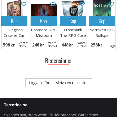
Köp
Köp
Köp
Köp
Dungeon
Cosmere RPG
Frostpunk
Norrsken RPG
Crawler Carl
Mistborn
The RPG Core
Rollspel
RPG Core
Starter Set
Rules
Väntas in:
Väntas in:
Väntas in:
598 SEK
248 SEK
448 SEK
258 SEK
Rulebook
2026-09-07
2026-10-31
2026-09-30
I lage
Recensioner
Logga in för att skriva en recension
Terratide.se
Sveriges nya, stora webbutik för brädspel, Warhammer