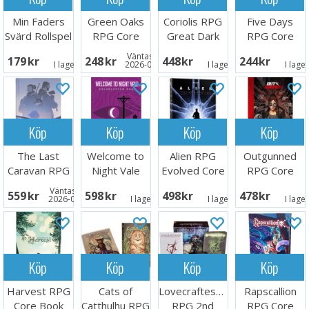
Min Faders
Green Oaks
Coriolis RPG
Five Days
Svärd Rollspel
RPG Core
Great Dark
RPG Core
Book
Core
Book
Väntas in:
179 SEK
248 SEK
448 SEK
244 SEK
Rulebook
I lager:
1
2026-09-30
I lager:
4
I lage
Köp
Köp
Köp
Köp
The Last
Welcome to
Alien RPG
Outgunned
Caravan RPG
Night Vale
Evolved Core
RPG Core
Core Rules
RPG Core
Rulebook
Rulebook
Väntas in:
559 SEK
598 SEK
498 SEK
478 SEK
Book
2026-09-30
I lager:
1
I lager:
3
I lage
Köp
Köp
Köp
Köp
Harvest RPG
Cats of
Lovecraftesque
Rapscallion
Core Book
Catthulhu RPG
RPG 2nd
RPG Core