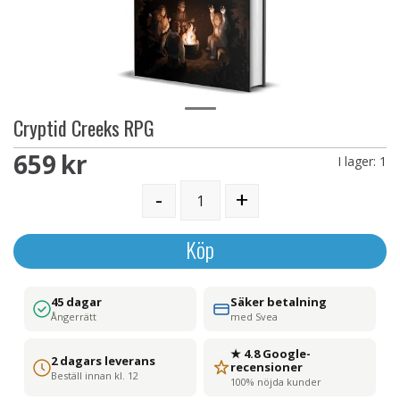
Cryptid Creeks RPG
659 SEK
I lager:
1
-
+
Köp
45 dagar
Säker betalning
Ångerrätt
med Svea
★ 4.8 Google-
2 dagars leverans
recensioner
Beställ innan kl. 12
100% nöjda kunder