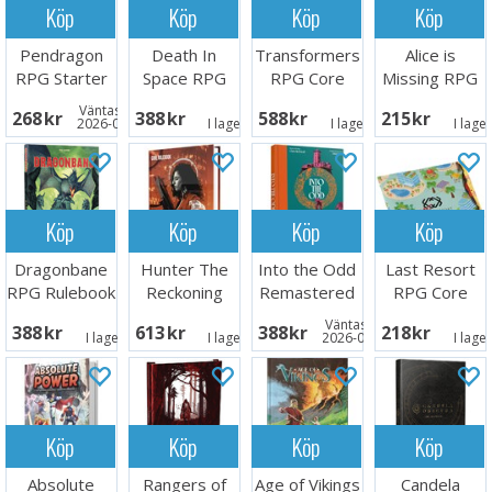
Köp
Köp
Köp
Köp
Pendragon
Death In
Transformers
Alice is
RPG Starter
Space RPG
RPG Core
Missing RPG
Set
Core Rules
Rulebook
Väntas in:
268 SEK
388 SEK
588 SEK
215 SEK
2026-09-30
I lager:
2
I lager:
1
I lage
Köp
Köp
Köp
Köp
Dragonbane
Hunter The
Into the Odd
Last Resort
RPG Rulebook
Reckoning
Remastered
RPG Core
RPG Core
RPG
Book
Väntas in:
388 SEK
613 SEK
388 SEK
218 SEK
Rulebook
I lager:
2
I lager:
1
2026-08-27
I lage
Köp
Köp
Köp
Köp
Absolute
Rangers of
Age of Vikings
Candela