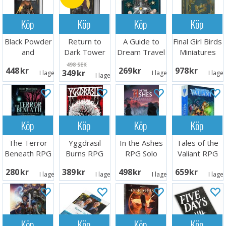
Köp
Köp
Köp
Köp
Black Powder
Return to
A Guide to
Final Girl Birds
and
Dark Tower
Dream Travel
Miniatures
Brimstone
RPG Core
Book
Pack
498 SEK
448 SEK
269 SEK
978 SEK
349 SEK
RPG Core
Rules
I lager:
1
I lager:
1
I lage
I lager:
1
Book
Köp
Köp
Köp
Köp
The Terror
Yggdrasil
In the Ashes
Tales of the
Beneath RPG
Burns RPG
RPG Solo
Valiant RPG
Core Book
Adventure
Starter Set
280 SEK
389 SEK
498 SEK
659 SEK
I lager:
1
I lager:
1
I lager:
1
I lage
Köp
Köp
Köp
Köp