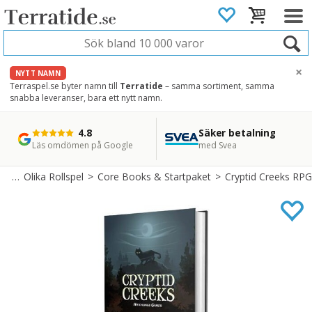
×
NYTT NAMN
Terraspel.se byter namn till
Terratide
– samma sortiment, samma
snabba leveranser, bara ett nytt namn.
4.8
Säker betalning
Snabb leverans
45 dagars ångerrätt
Läs omdömen på Google
med Svea
Direkt från lager
Enkel retur
pel
>
Olika Rollspel
>
Core Books & Startpaket
>
Cryptid Creeks RPG