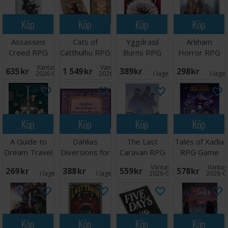
Köp
Köp
Köp
Köp
Assassins
Cats of
Yggdrasil
Arkham
Creed RPG
Catthulhu RPG
Burns RPG
Horror RPG
Animus
Box Set
Core Book
Starter Set
Väntas in:
Väntas in:
635 SEK
1 549 SEK
389 SEK
298 SEK
Handbook
2026-09-30
2026-09-30
I lager:
1
I lage
Core
Köp
Köp
Köp
Köp
A Guide to
Dahlias
The Last
Tales of Xadia
Dream Travel
Diversions for
Caravan RPG
RPG Game
Book
Peculiar
Core Rules
Handbook
Väntas in:
Väntas 
269 SEK
388 SEK
559 SEK
578 SEK
Parties
I lager:
1
I lager:
1
2026-09-30
2026-0
Köp
Köp
Köp
Köp