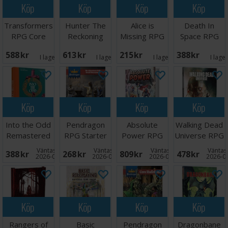
Köp
Köp
Köp
Köp
Transformers
Hunter The
Alice is
Death In
RPG Core
Reckoning
Missing RPG
Space RPG
Rulebook
RPG Core
Core Rules
588 SEK
613 SEK
215 SEK
388 SEK
Rulebook
I lager:
1
I lager:
1
I lager:
7
I lage
Köp
Köp
Köp
Köp
Into the Odd
Pendragon
Absolute
Walking Dead
Remastered
RPG Starter
Power RPG
Universe RPG
RPG
Set
Book One
Core Rules
Väntas in:
Väntas in:
Väntas in:
Väntas 
388 SEK
268 SEK
809 SEK
478 SEK
System
2026-08-27
2026-09-30
2026-09-30
2026-0
Köp
Köp
Köp
Köp
Rangers of
Basic
Pendragon
Dragonbane