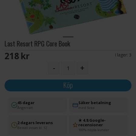
Last Resort RPG Core Book
218 SEK
I lager:
3
-
+
Köp
45 dagar
Säker betalning
Ångerrätt
med Svea
★ 4.8 Google-
2 dagars leverans
recensioner
Beställ innan kl. 12
100% nöjda kunder