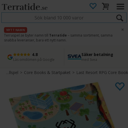
×
NYTT NAMN
Terraspel.se byter namn till
Terratide
– samma sortiment, samma
snabba leveranser, bara ett nytt namn.
4.8
Säker betalning
Snabb leverans
45 dagars ångerrätt
Läs omdömen på Google
med Svea
Direkt från lager
Enkel retur
Olika Rollspel
>
Core Books & Startpaket
>
Last Resort RPG Core Book