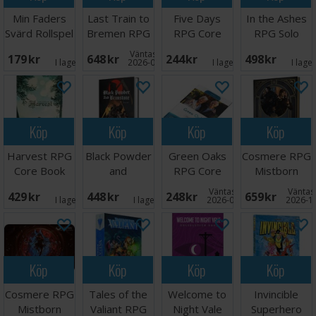
Min Faders
Last Train to
Five Days
In the Ashes
Svärd Rollspel
Bremen RPG
RPG Core
RPG Solo
Book
Adventure
Väntas in:
179 SEK
648 SEK
244 SEK
498 SEK
I lager:
1
2026-08-15
I lager:
1
I lage
Köp
Köp
Köp
Köp
Harvest RPG
Black Powder
Green Oaks
Cosmere RPG
Core Book
and
RPG Core
Mistborn
Brimstone
Book
Handbook
Väntas in:
Väntas 
429 SEK
448 SEK
248 SEK
659 SEK
RPG Core
I lager:
1
I lager:
1
2026-09-30
2026-1
Book
Köp
Köp
Köp
Köp
Cosmere RPG
Tales of the
Welcome to
Invincible
Mistborn
Valiant RPG
Night Vale
Superhero