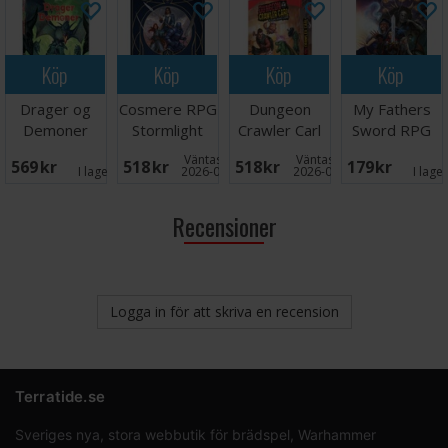
Köp
Köp
Köp
Köp
Drager og
Cosmere RPG
Dungeon
My Fathers
Demoner
Stormlight
Crawler Carl
Sword RPG
Regelbok -
Handbook
RPG Starter
Core Book
Väntas in:
Väntas in:
569 SEK
518 SEK
518 SEK
179 SEK
NORSK
Set
I lager:
4
2026-08-13
2026-09-07
I lage
Recensioner
Logga in för att skriva en recension
Terratide.se
Sveriges nya, stora webbutik för brädspel, Warhammer