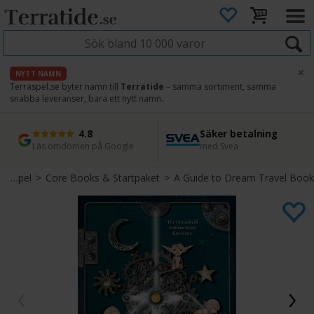
×
NYTT NAMN
Terraspel.se byter namn till
Terratide
– samma sortiment, samma
snabba leveranser, bara ett nytt namn.
4.8
Säker betalning
Snabb leverans
45 dagars ångerrätt
Läs omdömen på Google
med Svea
Direkt från lager
Enkel retur
Olika Rollspel
>
Core Books & Startpaket
>
A Guide to Dream Travel Book