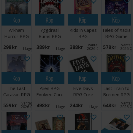
Köp
Köp
Köp
Köp
Arkham
Yggdrasil
Kids in Capes
Tales of Xadia
Horror RPG
Burns RPG
RPG
RPG Game
Starter Set
Core Book
Handbook
Väntas in:
Väntas 
298 SEK
389 SEK
388 SEK
578 SEK
I lager:
5
I lager:
1
2026-08-15
2026-0
Köp
Köp
Köp
Köp
The Last
Alien RPG
Five Days
Last Train to
Caravan RPG
Evolved Core
RPG Core
Bremen RPG
Core Rules
Rulebook
Book
Väntas in:
Väntas 
559 SEK
498 SEK
244 SEK
648 SEK
2026-09-30
I lager:
3
I lager:
1
2026-0