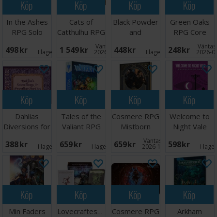
Köp
Köp
Köp
Köp
In the Ashes
Cats of
Black Powder
Green Oaks
RPG Solo
Catthulhu RPG
and
RPG Core
Adventure
Box Set
Brimstone
Book
Väntas in:
Väntas 
498 SEK
1 549 SEK
448 SEK
248 SEK
RPG Core
I lager:
1
2026-09-30
I lager:
1
2026-0
Book
Köp
Köp
Köp
Köp
Dahlias
Tales of the
Cosmere RPG
Welcome to
Diversions for
Valiant RPG
Mistborn
Night Vale
Peculiar
Starter Set
Handbook
RPG Core
Väntas in:
388 SEK
659 SEK
659 SEK
598 SEK
Parties
Book
I lager:
1
I lager:
2
2026-10-31
I lage
Köp
Köp
Köp
Köp
Min Faders
Lovecraftesque
Cosmere RPG
Arkham