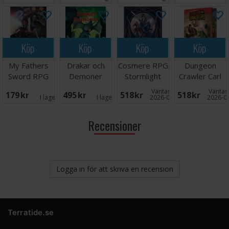
Köp
Köp
Köp
Köp
My Fathers
Drakar och
Cosmere RPG
Dungeon
Sword RPG
Demoner
Stormlight
Crawler Carl
Core Book
Grundspel
Handbook
RPG Starter
Väntas in:
Väntas 
179 SEK
495 SEK
518 SEK
518 SEK
Set
I lager:
1
I lager:
2
2026-08-13
2026-0
Recensioner
Logga in för att skriva en recension
Terratide.se