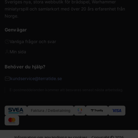
Sveriges nya, stora webbutik för brädspel, Warhammer
miniatyrspill och samlarkort med över 20 års erfarenhet från
Norge.
Genvägar
Vanliga frågor och svar
Min sida
Behöver du hjälp?
kundservice@terratide.se
E-postmeddelanden kommer att besvaras senast nästa arbetsdag.
Faktura / Delbetalning
Information om användning av cookies
Copyright © 2026