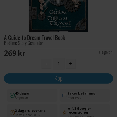
A Guide to Dream Travel Book
Bedtime Story Generator
269 SEK
I lager:
1
-
+
Köp
45 dagar
Säker betalning
Ångerrätt
med Svea
★ 4.8 Google-
2 dagars leverans
recensioner
Beställ innan kl. 12
100% nöjda kunder