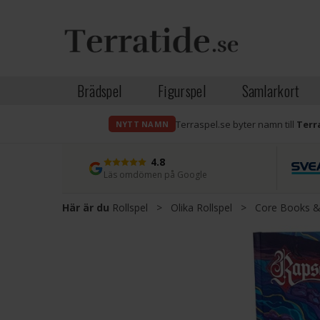
Brädspel
Figurspel
Samlarkort
Terraspel.se byter namn till
Terr
NYTT NAMN
4.8
Läs omdömen på Google
Här är du
Rollspel
>
Olika Rollspel
>
Core Books &