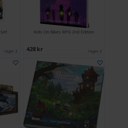
 Set
Kids On Bikes RPG 2nd Edition
428 SEK
I lager:
2
I lager:
2