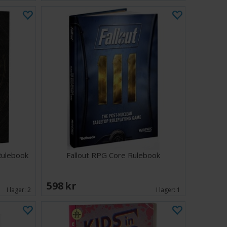
Rulebook
Fallout RPG Core Rulebook
598 SEK
I lager:
2
I lager:
1