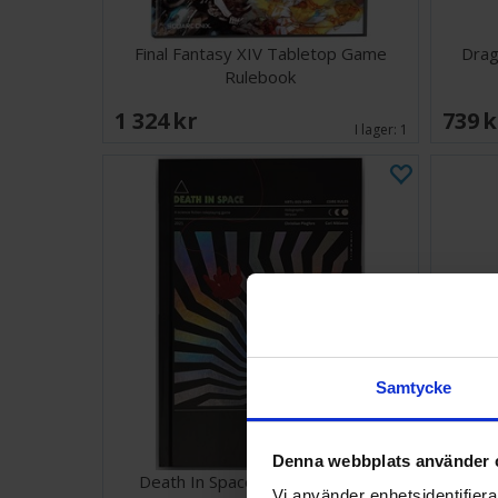
Final Fantasy XIV Tabletop Game
Drag
Rulebook
1 324 SEK
739 
I lager:
1
Samtycke
Denna webbplats använder 
Death In Space RPG Core Rules
Tran
Vi använder enhetsidentifierar