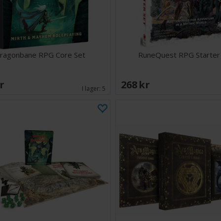
ragonbane RPG Core Set
RuneQuest RPG Starter
SEK
268 SEK
I lager:
5