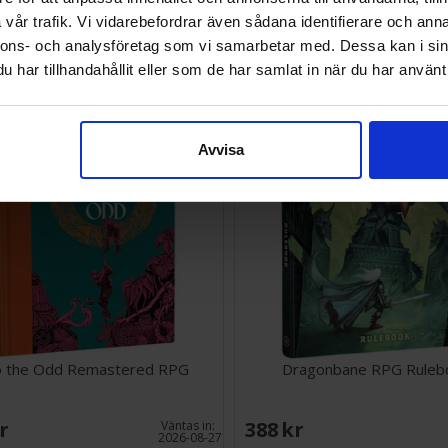
vår trafik. Vi vidarebefordrar även sådana identifierare och anna
SEK
215 SEK
nnons- och analysföretag som vi samarbetar med. Dessa kan i sin
I lager:
1
har tillhandahållit eller som de har samlat in när du har använt 
Avvisa
o the Odd Remastered RPG
Dragonbane RPG Ruleb
SEK
388 SEK
Väntas in:
2026-08-27