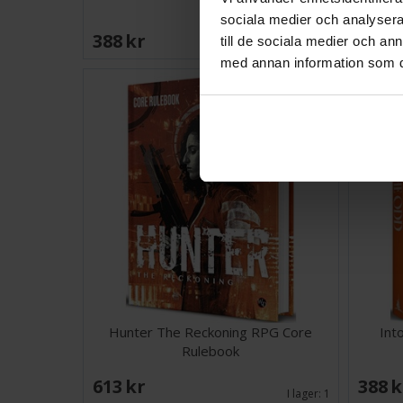
sociala medier och analysera 
388 SEK
588 
till de sociala medier och a
I lager:
2
med annan information som du 
Hunter The Reckoning RPG Core
Int
Rulebook
613 SEK
388 
I lager:
1