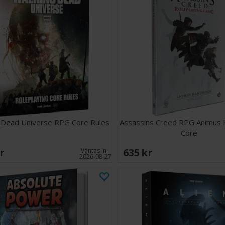
 Dead Universe RPG Core Rules
Assassins Creed RPG Animus
Core
SEK
635 SEK
Väntas in:
2026-08-27