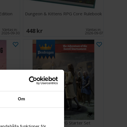
Edition
Dungeon & Kittens RPG Core Rulebook
448 SEK
Väntas in:
Väntas in:
2026-09-30
2026-09-07
Om
Pendragon RPG Starter Set
andahålla funktioner för