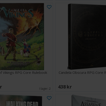
of Vikings RPG Core Rulebook
Candela Obscura RPG Core 
SEK
438 SEK
I lager:
2