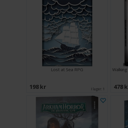
Lost at Sea RPG
Walking
198 SEK
478 
I lager:
1