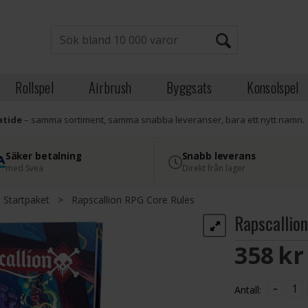
Rollspel
Airbrush
Byggsats
Konsolspel
atide
– samma sortiment, samma snabba leveranser, bara ett nytt namn.
Säker betalning
Snabb leverans
med Svea
Direkt från lager
 Startpaket
>
Rapscallion RPG Core Rules
Rapscallio
358 S
-
Antall: