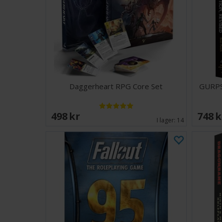
Daggerheart RPG Core Set
GURPS 
498 SEK
748 
I lager:
14