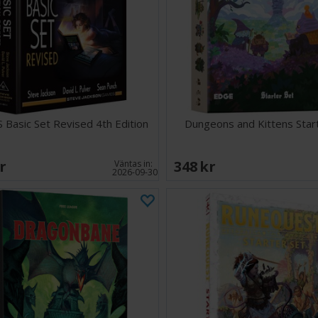
3 anpass
att det ma
skräckinja
Berättel
spännande 
kräver up
Robusta 
skeppsstri
kaotiska k
Basic Set Revised 4th Edition
Dungeons and Kittens Star
Regellätt
filmiskt h
SEK
348 SEK
Väntas in:
2026-09-30
Rapscallion RPG C
och oförglömliga
sväljas av det s