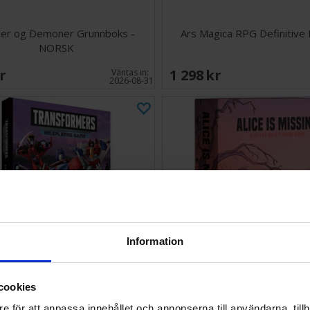
er og Demoner Grunnboks -
Ars Magica RPG Definitive 
NORSK
SEK
1 298 SEK
Väntas in:
2026-08-31
Information
cookies
sformers RPG Core Rulebook
Alice is Missing RPG
e för att anpassa innehållet och annonserna till användarna, tillh