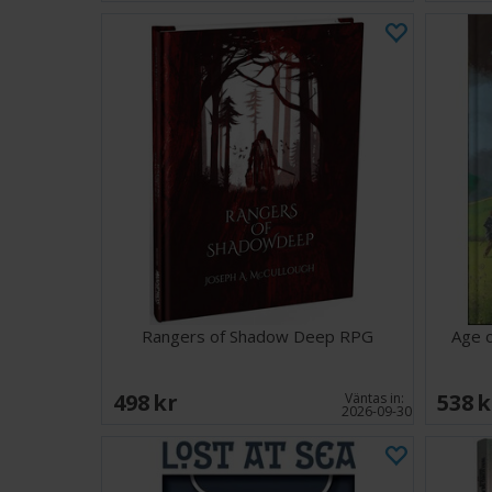
Rangers of Shadow Deep RPG
Age 
498 SEK
538 
Väntas in:
2026-09-30