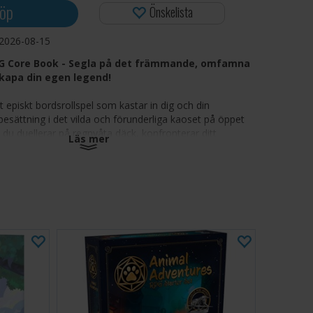
öp
Önskelista
2026-08-15
PG Core Book - Segla på det främmande, omfamna
skapa din egen legend!
t episkt bordsrollspel som kastar in dig och din
sättning i det vilda och förunderliga kaoset på öppet
du duellerar på regnvåta däck, konfronterar ditt
Läs mer
na eller förhandlar med främmande krafter, är din
ara, mörker och drama på öppet hav. Med bara ditt
ch dina skrotade allierade är du ute efter att göra ditt
som kryllar av mysterier, fraktioner och det verkligt
ch märkliga omgivningar:
Utforska det stora havet -
och oförutsägbar värld fylld av fiender, fraktioner och
a skatter.
 karaktärsspelsböcker:
Ta dig an djärva roller som
a kaptener, förbannade havstrollkarlar, upproriska
ler havsfödda navigatörer.