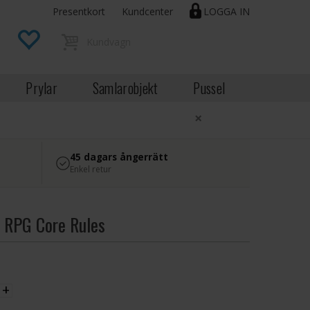
Presentkort
Kundcenter
LOGGA IN
Prylar
Samlarobjekt
Pussel
×
45 dagars ångerrätt
Enkel retur
n RPG Core Rules
EK
+