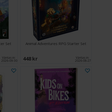
ningsbara skeppsspelsböcker:
Bygg ditt skepp så
tchar din besättnings anda och stil, från
gande krigsskepp till svårfångade trickster-skonare.
sedriven mekanik:
Driv berättelsen framåt med
dueller, farliga hemligheter och kraftfulla laster som
pmärksamhet.
GM-verktyg:
Komplett vägledning för att berätta om
der, navigera i fraktionspolitik och släppa loss havets
rafter.
ter Set
Animal Adventures RPG Starter Set
, berättelserikt:
Ett lättlärt system utformat för
istorieberättande och dramatiska piratäventyr.
448 SEK
Väntas in:
Väntas in:
2026-09-30
2026-08-27
ore Book är din port till en värld av frihet, förräderi
 resor. Kommer ditt namn att bli legendariskt - eller
tora havet? Hissa seglen och ta reda på det i Rapscallion!