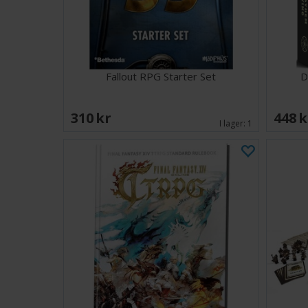
Fallout RPG Starter Set
D
310 SEK
448 
I lager:
1