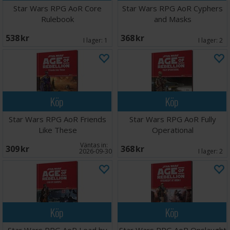
Star Wars RPG AoR Core
Star Wars RPG AoR Cyphers
Rulebook
and Masks
538 SEK
368 SEK
I lager:
1
I lager:
2
Köp
Köp
Star Wars RPG AoR Friends
Star Wars RPG AoR Fully
Like These
Operational
Väntas in:
309 SEK
368 SEK
2026-09-30
I lager:
2
Köp
Köp