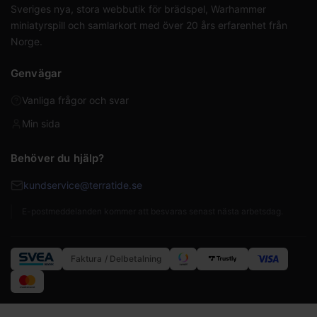
Sveriges nya, stora webbutik för brädspel, Warhammer
miniatyrspill och samlarkort med över 20 års erfarenhet från
Norge.
Genvägar
Vanliga frågor och svar
Min sida
Behöver du hjälp?
kundservice@terratide.se
E-postmeddelanden kommer att besvaras senast nästa arbetsdag.
Faktura / Delbetalning