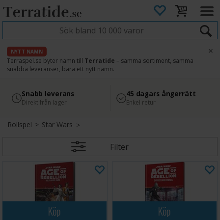
×
NYTT NAMN
Terraspel.se byter namn till
Terratide
– samma sortiment, samma
snabba leveranser, bara ett nytt namn.
4.8
Säker betalning
Snabb leverans
45 dagars ångerrätt
Läs omdömen på Google
med Svea
Direkt från lager
Enkel retur
Rollspel
>
Star Wars
Filter
Köp
Köp