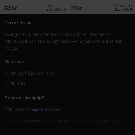
Väntas in:
Väntas in:
329 SEK
39 SEK
2026-09-30
2026-09-30
Terratide.se
Sveriges nya, stora webbutik för brädspel, Warhammer
miniatyrspill och samlarkort med över 20 års erfarenhet från
Norge.
Genvägar
Vanliga frågor och svar
Min sida
Behöver du hjälp?
kundservice@terratide.se
E-postmeddelanden kommer att besvaras senast nästa arbetsdag.