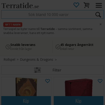
×
NYTT NAMN
Terraspel.se byter namn till
Terratide
– samma sortiment, samma
snabba leveranser, bara ett nytt namn.
4.8
Säker betalning
Snabb leverans
45 dagars ångerrätt
Läs omdömen på Google
med Svea
Direkt från lager
Enkel retur
Rollspel
>
Dungeons & Dragons
Filter
Köp
Köp