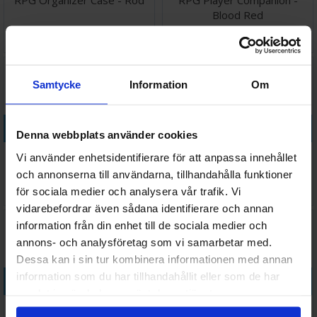
RPG Organizer Case - Röd
RPG Player Companion -
Blood Red
1 789 SEK
578 SEK
I lager:
3
I lager:
1
Samtycke
Information
Om
Köp
Köp
Denna webbplats använder cookies
RPG Player Companion - Iron
RPG Player Companion -
Vi använder enhetsidentifierare för att anpassa innehållet
Grey
Midnight Blue
och annonserna till användarna, tillhandahålla funktioner
för sociala medier och analysera vår trafik. Vi
598 SEK
598 SEK
I lager:
2
I lager:
2
vidarebefordrar även sådana identifierare och annan
information från din enhet till de sociala medier och
annons- och analysföretag som vi samarbetar med.
Dessa kan i sin tur kombinera informationen med annan
information som du har tillhandahållit eller som de har
Köp
Köp
samlat in när du har använt deras tjänster.
RPG Spell Codex Portfolio
RPG Spell Codex Portfolio