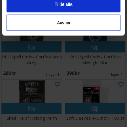
Blood Red
Forest Green
Tillåt alla
Väntas in:
264 SEK
221 SEK
I lager:
2
2026-09-30
Avvisa
Köp
Köp
RPG Spell Codex Portfolio Iron
RPG Spell Codex Portfolio
Grey
Midnight Blue
298 SEK
396 SEK
I lager:
1
I lager:
1
Köp
Köp
Shelf File of Holding Perm
Soft Sleeves 4x6 inch - 100 st