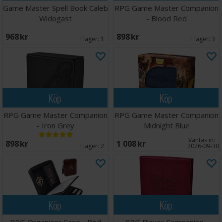
Game Master Spell Book Caleb
RPG Game Master Companion
Widogast
- Blood Red
968 SEK
898 SEK
I lager:
1
I lager:
3
Köp
Köp
RPG Game Master Companion
RPG Game Master Companion
- Iron Grey
Midnight Blue
Väntas in:
898 SEK
1 008 SEK
I lager:
2
2026-09-30
Köp
Köp