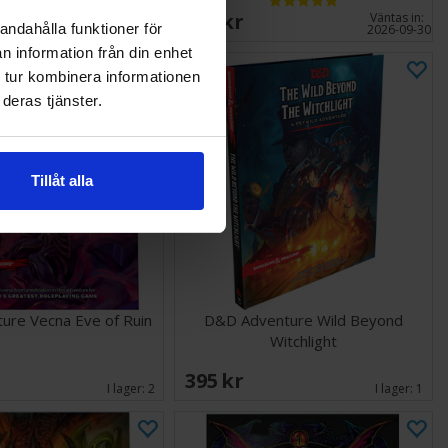
448 SEK
Väntas in:
andahålla funktioner för
I lager:
1
2026-09-30
n information från din enhet
 tur kombinera informationen
deras tjänster.
Tillåt alla
ure Vecna Eve of Ruin
D&D Adventure Wild Beyond
Witchlight
395 SEK
I lager:
2
I lager:
1