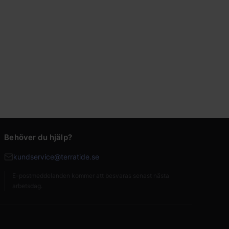
Behöver du hjälp?
kundservice@terratide.se
E-postmeddelanden kommer att besvaras senast nästa
arbetsdag.