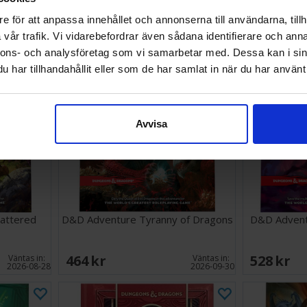
404 SEK
694 SEK
Väntas in:
e för att anpassa innehållet och annonserna till användarna, tillh
I lager:
1
2026-09-30
vår trafik. Vi vidarebefordrar även sådana identifierare och anna
nnons- och analysföretag som vi samarbetar med. Dessa kan i sin
har tillhandahållit eller som de har samlat in när du har använt 
Avvisa
attered
D&D Adventure Tyranny of Dragons
D&D Advent
464 SEK
528 SEK
Väntas in:
Väntas in:
2026-08-28
2026-09-30