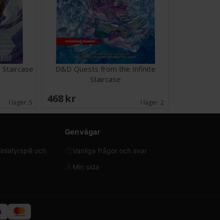
 Staircase
D&D Quests from the Infinite
Staircase
468 SEK
I lager:
5
I lager:
2
Genvägar
iatyrspill och
Vanliga frågor och svar
Min sida