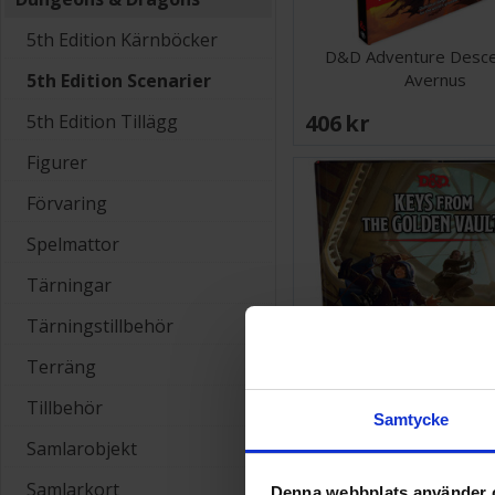
5th Edition Kärnböcker
D&D Adventure Desce
Avernus
5th Edition Scenarier
406 SEK
5th Edition Tillägg
Figurer
Förvaring
Spelmattor
Tärningar
Tärningstillbehör
Terräng
Tillbehör
Samtycke
Samlarobjekt
D&D Adventure Keys Gol
Samlarkort
Denna webbplats använder 