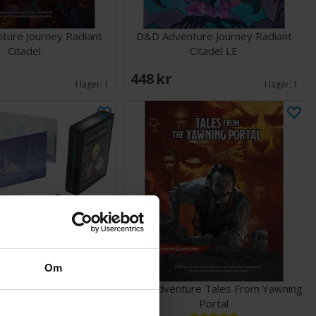
ture Journey Radiant
D&D Adventure Journey Radiant
Citadel
Citadel LE
448 SEK
I lager:
1
I lager:
1
Om
re Spelljammer Limited
D&D Adventure Tales From Yawning
Ed
Portal