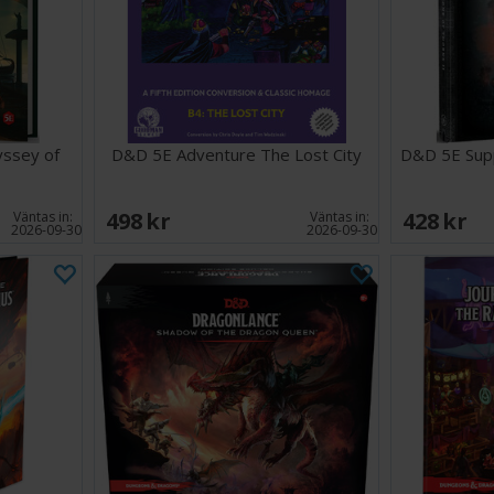
ssey of
D&D 5E Adventure The Lost City
D&D 5E Sup
498 SEK
428 SEK
Väntas in:
Väntas in:
2026-09-30
2026-09-30