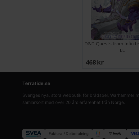
D&D Quests from Infinite
LE
468 SEK
Terratide.se
Sveriges nya, stora webbutik för brädspel, Warhammer min
samlarkort med över 20 års erfarenhet från Norge.
Faktura / Delbetalning