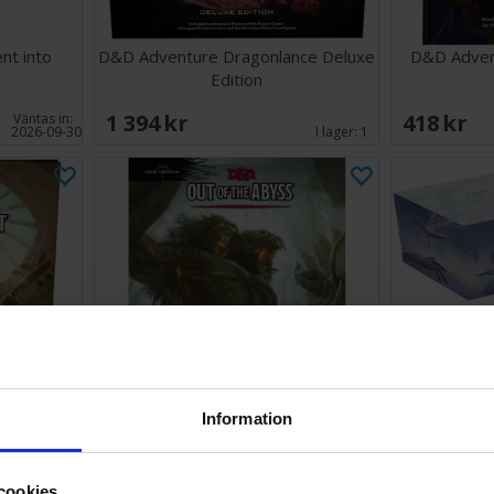
nt into
D&D Adventure Dragonlance Deluxe
D&D Adven
Edition
1 394 SEK
418 SEK
Väntas in:
2026-09-30
I lager:
1
Information
den Vault
D&D Adventure Out of the Abyss
D&D Adventu
cookies