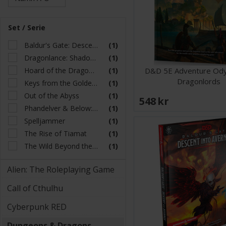
Set / Serie
Baldur's Gate: Descent into Avernus
(1)
Dragonlance: Shadow of the Dragon Queen
(1)
Hoard of the Dragon Queen
(1)
D&D 5E Adventure Ody
Dragonlords
Keys from the Golden Vault
(1)
Out of the Abyss
(1)
548 SEK
Phandelver & Below: The Shattered Obelisk
(1)
Spelljammer
(1)
The Rise of Tiamat
(1)
The Wild Beyond the Witchlight
(1)
Alien: The Roleplaying Game
Call of Cthulhu
Cyberpunk RED
Dungeons & Dragons