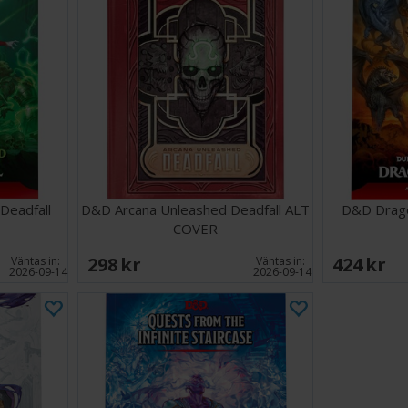
Deadfall
D&D Arcana Unleashed Deadfall ALT
D&D Drago
COVER
298 SEK
424 SEK
Väntas in:
Väntas in:
2026-09-14
2026-09-14