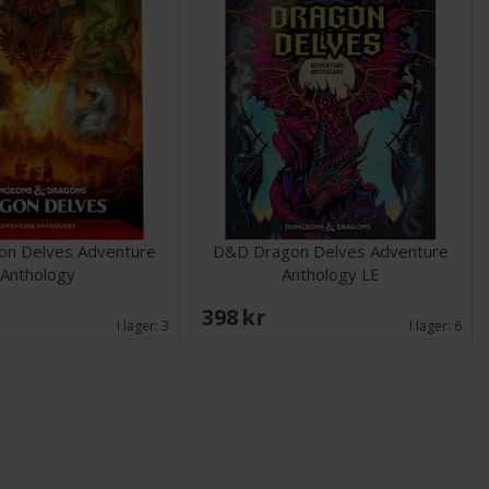
n Delves Adventure
D&D Dragon Delves Adventure
Anthology
Anthology LE
398 SEK
I lager:
3
I lager:
6