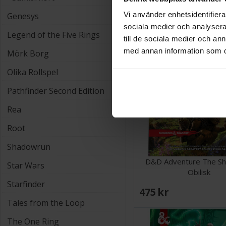
428 SEK
Vi använder enhetsidentifierar
Genesys
sociala medier och analysera 
Legend of the Five Rings
till de sociala medier och a
med annan information som du 
Mörk Borg
Olika Rollspel
Pathfinder Second Edition
Rea
Root
Shadowrun
D&D Adventure The Sh
Star Wars
Obilisk
Starfinder
475 SEK
Tales from the Loop
The One Ring