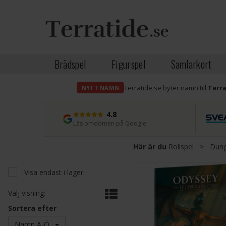
Brädspel
Figurspel
Samlarkort
Terratide.se byter namn till
Terr
NYTT NAMN
4.8
Läs omdömen på Google
Här är du
Rollspel
>
Dung
Visa endast i lager
Välj visning:
Sortera efter
Namn A-Ö