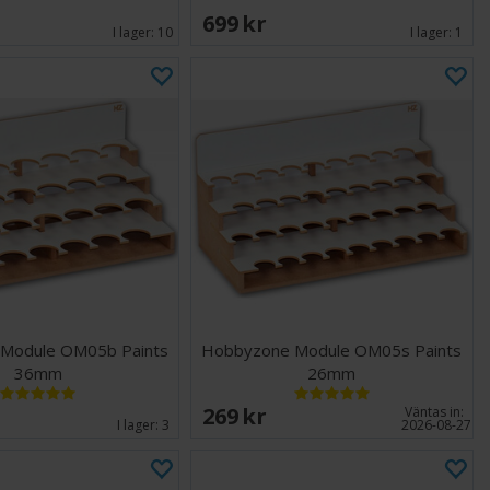
699 SEK
I lager:
10
I lager:
1
Module OM05b Paints
Hobbyzone Module OM05s Paints
36mm
26mm
269 SEK
Väntas in:
I lager:
3
2026-08-27