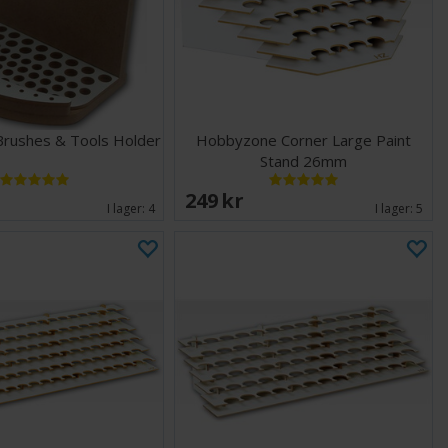
rushes & Tools Holder
Hobbyzone Corner Large Paint
Stand 26mm
249 SEK
I lager:
4
I lager:
5