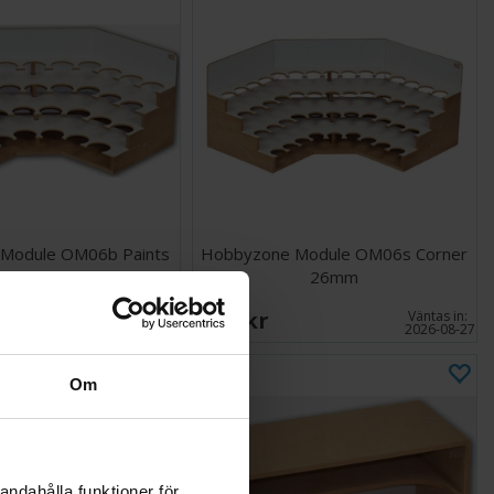
Module OM06b Paints
Hobbyzone Module OM06s Corner
36mm
26mm
349 SEK
Väntas in:
I lager:
4
2026-08-27
Om
andahålla funktioner för