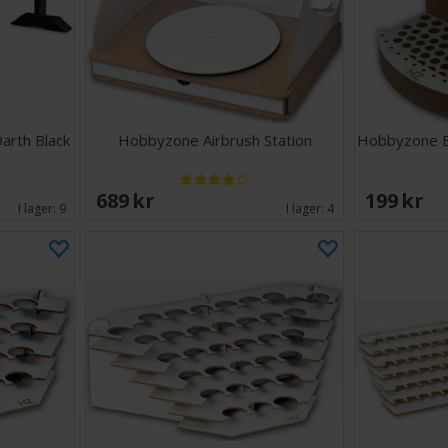
arth Black
Hobbyzone Airbrush Station
Hobbyzone B
689 SEK
199 SEK
I lager:
9
I lager:
4