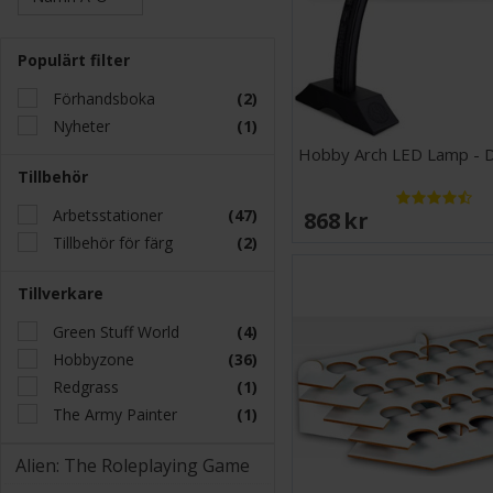
Populärt filter
Förhandsboka
(2)
Nyheter
(1)
Hobby Arch LED Lamp - D
Tillbehör
Arbetsstationer
(47)
868 SEK
Tillbehör för färg
(2)
Tillverkare
Green Stuff World
(4)
Hobbyzone
(36)
Redgrass
(1)
The Army Painter
(1)
Alien: The Roleplaying Game