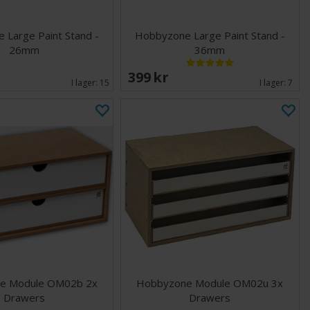
 Large Paint Stand -
Hobbyzone Large Paint Stand -
26mm
36mm
399 SEK
I lager:
15
I lager:
7
e Module OM02b 2x
Hobbyzone Module OM02u 3x
Drawers
Drawers