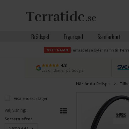
Brädspel
Figurspel
Samlarkort
Terraspel.se byter namn till
Terr
NYTT NAMN
4.8
Läs omdömen på Google
Här är du
Rollspel
>
Tillb
Visa endast i lager
Välj visning:
Sortera efter
Namn A-Ö