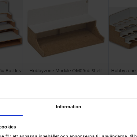
u Bottles
Hobbyzone Module OM05ub Shelf
Hobbyzone 
299 SEK
399 SEK
I lager:
4
I lager:
6
Information
cookies
e för att anpassa innehållet och annonserna till användarna, tillh