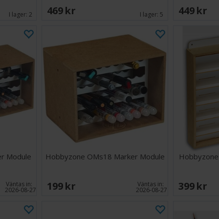
469 SEK
449 SEK
I lager:
2
I lager:
5
r Module
Hobbyzone OMs18 Marker Module
Hobbyzone 
199 SEK
399 SEK
Väntas in:
Väntas in:
2026-08-27
2026-08-27