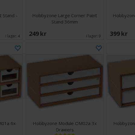
 Stand -
Hobbyzone Large Corner Paint
Hobbyzone
Stand 36mm
249 SEK
399 SEK
I lager:
4
I lager:
9
M01a 6x
Hobbyzone Module OM02a 3x
Hobbyzon
Drawers