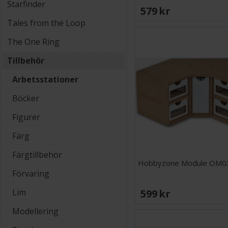
Starfinder
579 SEK
Tales from the Loop
The One Ring
Tillbehör
Arbetsstationer
Böcker
Figurer
Färg
Färgtillbehör
Hobbyzone Module OM0
Förvaring
599 SEK
Lim
Modellering