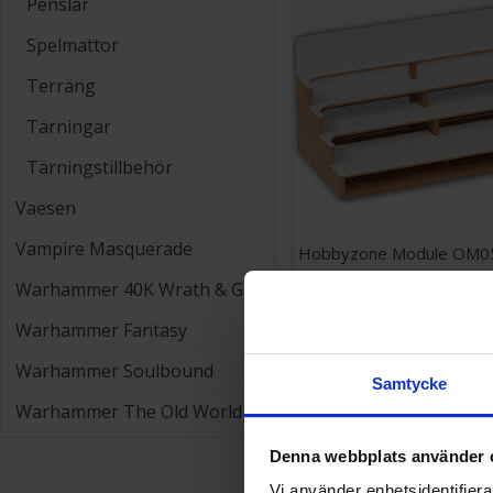
Penslar
Spelmattor
Terräng
Tärningar
Tärningstillbehör
Vaesen
Vampire Masquerade
Hobbyzone Module OM05
Warhammer 40K Wrath & Glory
249 SEK
Warhammer Fantasy
Warhammer Soulbound
Samtycke
Warhammer The Old World
Denna webbplats använder 
Vi använder enhetsidentifierar