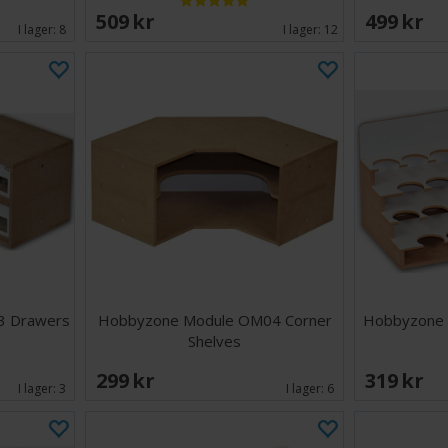
509 SEK
499 SEK
I lager:
8
I lager:
12
3 Drawers
Hobbyzone Module OM04 Corner
Hobbyzone 
Shelves
299 SEK
319 SEK
I lager:
3
I lager:
6