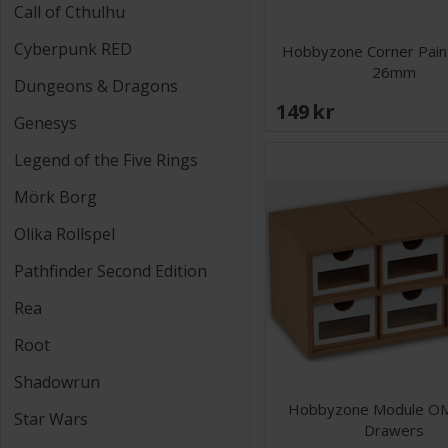
Call of Cthulhu
Cyberpunk RED
Hobbyzone Corner Paint
26mm
Dungeons & Dragons
149 SEK
Genesys
Legend of the Five Rings
Mörk Borg
Olika Rollspel
Pathfinder Second Edition
Rea
Root
Shadowrun
Hobbyzone Module O
Star Wars
Drawers