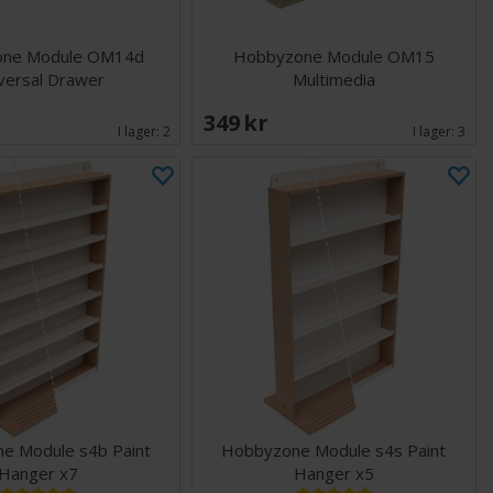
one Module OM14d
Hobbyzone Module OM15
versal Drawer
Multimedia
349 SEK
I lager:
2
I lager:
3
e Module s4b Paint
Hobbyzone Module s4s Paint
Hanger x7
Hanger x5