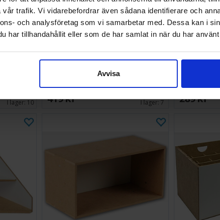
vår trafik. Vi vidarebefordrar även sådana identifierare och anna
nnons- och analysföretag som vi samarbetar med. Dessa kan i sin
har tillhandahållit eller som de har samlat in när du har använt 
om07a
Hobbyzone Module OM07b
Hobbyzone
Avvisa
Brush/Tools
419 SEK
289 SEK
I lager:
10
I lager:
7