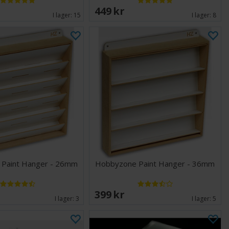
449 SEK
I lager:
15
I lager:
8
Paint Hanger - 26mm
Hobbyzone Paint Hanger - 36mm
399 SEK
I lager:
3
I lager:
5