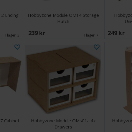
2 Ending
Hobbyzone Module OM14 Storage
Hobbyz
Hutch
Uni
239 SEK
249 SEK
I lager:
3
I lager:
7
 Cabinet
Hobbyzone Module OMs01a 4x
Hobbyzon
Drawers