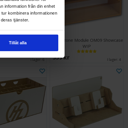
n information från din enhet
 tur kombinera informationen
deras tjänster.
 Module OM08a Paper
Hobbyzone Module OM09 Showcase
Tillåt alla
Towel
WIP
359 SEK
I lager:
6
I lager:
4