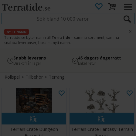
×
NYTT NAMN
Terratide.se byter namn till
Terratide
– samma sortiment, samma
snabba leveranser, bara ett nytt namn.
4.8
Säker betalning
Snabb leverans
45 dagars ångerrätt
Läs omdömen på Google
med Svea
Direkt från lager
Enkel retur
Rollspel
>
Tillbehör
>
Terräng
Köp
Köp
Terrain Crate Dungeon
Terrain Crate Fantasy Terrain
Essential
Forest