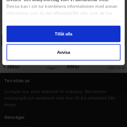
Väntas in:
349 SEK
519 SEK
Dessa kan i sin tur kombinera informationen med annan
2026-09-30
I lager:
2
information som du har tillhandahållit eller som de har
samlat in när du har använt deras tjänster.
Tillåt alla
Köp
Köp
Warlock Tiles Forgotten
Warlock Tiles Town/Village
Avvisa
Sewers
Upper Levels
Väntas in:
1 288 SEK
999 SEK
I lager:
1
2026-09-30
Terratide.se
Sveriges nya, stora webbutik för brädspel, Warhammer
miniatyrspill och samlarkort med över 20 års erfarenhet från
Norge.
Genvägar