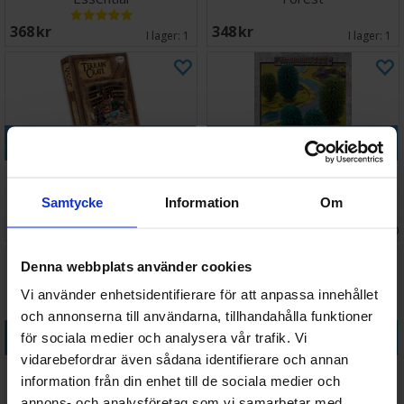
368 SEK
348 SEK
I lager:
1
I lager:
1
Köp
Köp
Terrain Crate Wizards Study
Terreng Large Summer Wood
15cm
Samtycke
Information
Om
Väntas in:
348 SEK
359 SEK
I lager:
2
2026-09-30
Denna webbplats använder cookies
Vi använder enhetsidentifierare för att anpassa innehållet
och annonserna till användarna, tillhandahålla funktioner
Köp
Köp
för sociala medier och analysera vår trafik. Vi
vidarebefordrar även sådana identifierare och annan
Terreng Tree Lines - 14 träd
Warlock Tiles Accessory
information från din enhet till de sociala medier och
& tillbehör
Tavern
annons- och analysföretag som vi samarbetar med.