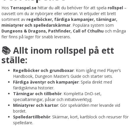
Hos
Terraspel.se
hittar du allt du behöver för att spela
rollspel
–
oavsett om du är nybörjare eller veteran. Vi erbjuder ett brett
sortiment av
regelböcker, färdiga kampanjer, tärningar,
miniatyrer och spelledarskärmar
. Populära system som
Dungeons & Dragons, Pathfinder, Call of Cthulhu
och många
fler finns på lager för snabb leverans.
📚 Allt inom rollspel på ett
ställe:
Regelböcker och grundboxar
: Kom igång med Player’s
Handbook, Dungeon Master’s Guide och starter sets.
Färdiga äventyr och kampanjer
: Spela direkt med
färdigskrivna historier.
Tärningar och tillbehör
: Kompletta DnD-set,
specialtärningar, påsar och initiativverktyg.
Miniatyrer och kartor
: Gör spelvärlden mer levande vid
bordet.
Spelledartillbehör
: Skärmar, kort, kartblock och resurser för
spelledare.