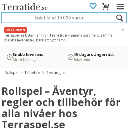
×
NYTT NAMN
Terraspel.se byter namn till
Terratide
– samma sortiment, samma
snabba leveranser, bara ett nytt namn.
4.8
Säker betalning
Snabb leverans
45 dagars ångerrätt
Läs omdömen på Google
med Svea
Direkt från lager
Enkel retur
Rollspel
>
Tillbehör
>
Terräng
Rollspel – Äventyr,
regler och tillbehör för
alla nivåer hos
Terraspel.se