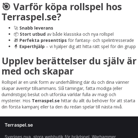
🎯 Varför köpa rollspel hos
Terraspel.se?
🚀
Snabb leverans
📦
Stort utbud
av både klassiska och nya rollspel
🎁
Perfekta presenttips
för fantasy- och spelintresserade
🧙
Experthjälp
– vi hjälper dig att hitta rätt spel för din grupp
Upplev berättelser du själv är
med och skapar
Rollspel är en unik form av underhållning där du och dina vänner
skapar äventyr tillsammans. Slå tärningar, fatta modiga (eller
dumdristiga) beslut och utforska världar fulla av magi och
mysterier. Hos
Terraspel.se
hittar du allt du behöver för att starta
din första kampanj eller ta den du redan spelar till nästa nivå.
Terraspel.se
Sveriges nya, stora webbutik för brädspel, Warhammer