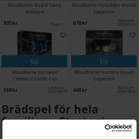
Bloodborne Board Game
Bloodborne Forbidden Woods
Brädspel
Expansion
Väntas in:
935 SEK
678 SEK
I lager:
1
2026-09-30
Köp
Köp
Bloodborne Forsaken
Bloodborne Hunters Dream
Cainhurst Castle Exp
Expansion
Väntas in:
Väntas in:
569 SEK
448 SEK
2026-09-30
2026-08-27
Brädspel för hela
familjen – Strategi,
party och klassiker hos