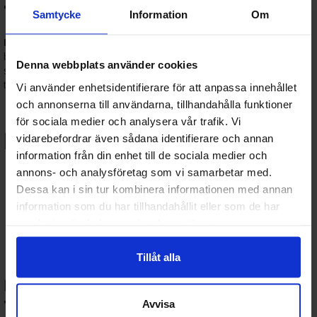
Terraspel.se
Samtycke
Information
Om
Brädspel
är det perfekta sättet att umgås, ha roligt och utmana
både dig själv och andra. På
Terraspel.se
hittar du ett brett
Denna webbplats använder cookies
sortiment av spel – från djupa strategispel och smarta familjespel
till roliga festspel och barnvänliga titlar.
Vi använder enhetsidentifierare för att anpassa innehållet
och annonserna till användarna, tillhandahålla funktioner
🎯 Våra mest populära
för sociala medier och analysera vår trafik. Vi
brädspelskategorier:
vidarebefordrar även sådana identifierare och annan
information från din enhet till de sociala medier och
Strategispel:
För dig som gillar långsiktigt tänkande – t.ex.
annons- och analysföretag som vi samarbetar med.
Terraforming Mars, Scythe, Brass.
Dessa kan i sin tur kombinera informationen med annan
Familjespel:
Spel som passar alla åldrar – Ticket to Ride,
information som du har tillhandahållit eller som de har
Azul, Cascadia m.fl.
samlat in när du har använt deras tjänster.
Partyspel:
Sociala och roliga spel som Codenames, Just
One och Exploding Kittens.
Barnspel:
Lärorika och underhållande spel för yngre spelare.
Tillåt alla
📦 Därför väljer spelare
Terraspel.se:
Avvisa