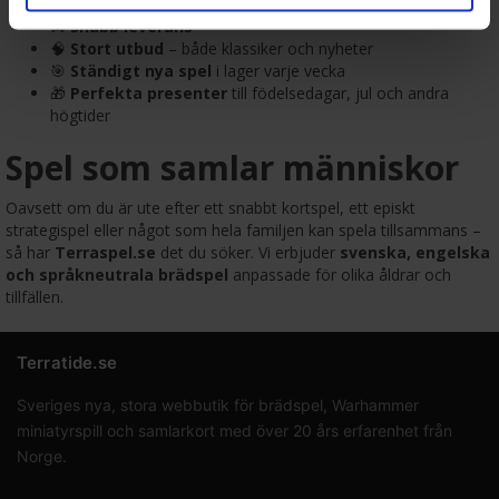
🚚
Snabb leverans
🧠
Stort utbud
– både klassiker och nyheter
🎯
Ständigt nya spel
i lager varje vecka
🎁
Perfekta presenter
till födelsedagar, jul och andra
högtider
Spel som samlar människor
Oavsett om du är ute efter ett snabbt kortspel, ett episkt
strategispel eller något som hela familjen kan spela tillsammans –
så har
Terraspel.se
det du söker. Vi erbjuder
svenska, engelska
och språkneutrala brädspel
anpassade för olika åldrar och
tillfällen.
Terratide.se
Sveriges nya, stora webbutik för brädspel, Warhammer
miniatyrspill och samlarkort med över 20 års erfarenhet från
Norge.