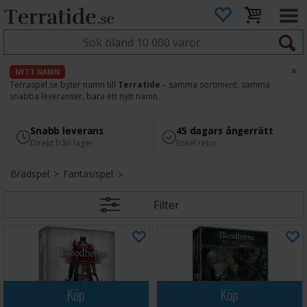
×
NYTT NAMN
Terraspel.se byter namn till
Terratide
– samma sortiment, samma
snabba leveranser, bara ett nytt namn.
4.8
Säker betalning
Snabb leverans
45 dagars ångerrätt
Läs omdömen på Google
med Svea
Direkt från lager
Enkel retur
Brädspel
>
Fantasispel
Filter
Köp
Köp