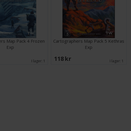
ers Map Pack 4 Frozen
Cartographers Map Pack 5 Kethras
Exp
Exp
118 SEK
I lager:
1
I lager:
1