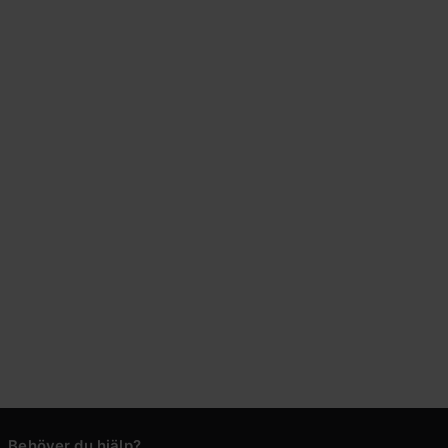
Behöver du hjälp?