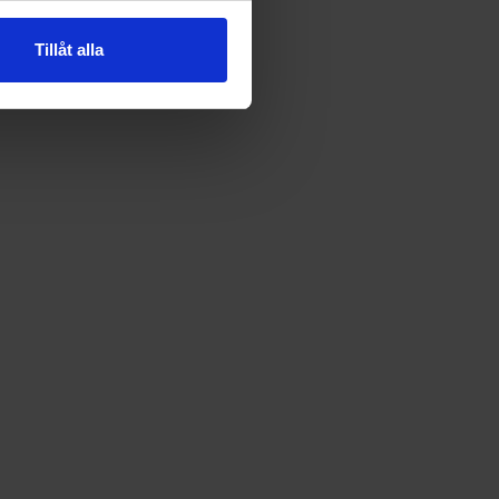
Tillåt alla