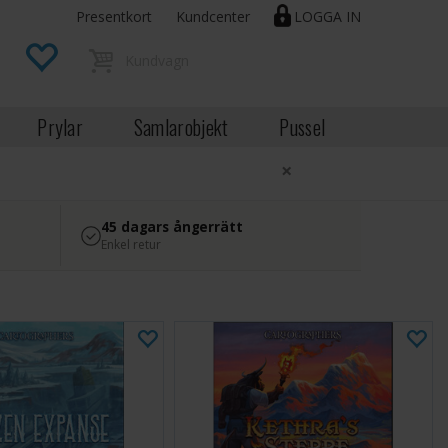
Presentkort
Kundcenter
LOGGA IN
Prylar
Samlarobjekt
Pussel
×
45 dagars ångerrätt
Enkel retur