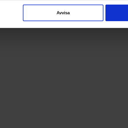
Avvisa