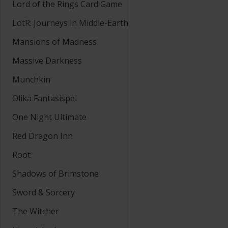
Lord of the Rings Card Game
LotR: Journeys in Middle-Earth
Mansions of Madness
Massive Darkness
Munchkin
Olika Fantasispel
One Night Ultimate
Red Dragon Inn
Root
Shadows of Brimstone
Sword & Sorcery
The Witcher