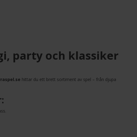
gi, party och klassiker
raspel.se
hittar du ett brett sortiment av spel – från djupa
:
ass.