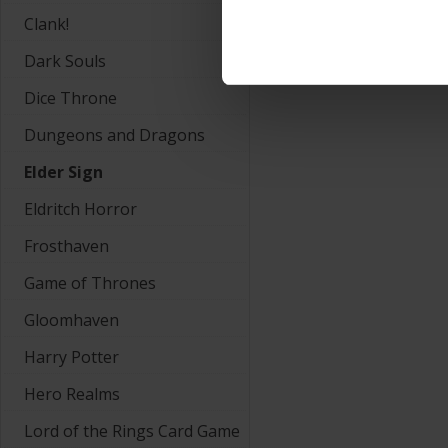
Clank!
Dark Souls
Dice Throne
Dungeons and Dragons
Elder Sign
Eldritch Horror
Frosthaven
Game of Thrones
Gloomhaven
Harry Potter
Hero Realms
Lord of the Rings Card Game