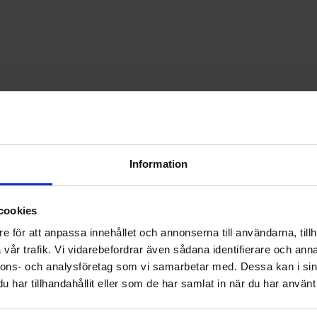
Information
cookies
e för att anpassa innehållet och annonserna till användarna, tillh
vår trafik. Vi vidarebefordrar även sådana identifierare och anna
nnons- och analysföretag som vi samarbetar med. Dessa kan i sin
har tillhandahållit eller som de har samlat in när du har använt 