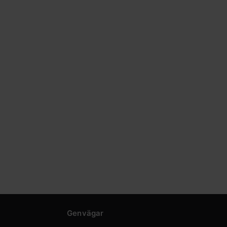
Genvägar