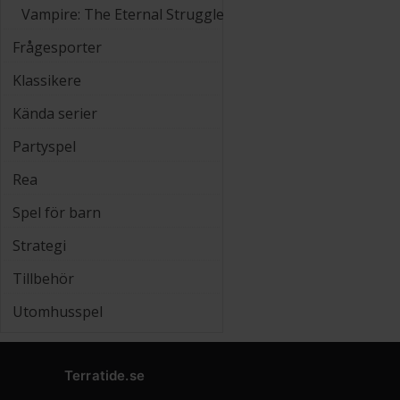
Vampire: The Eternal Struggle
Frågesporter
Klassikere
Kända serier
Partyspel
Rea
Spel för barn
Strategi
Tillbehör
Utomhusspel
Terratide.se