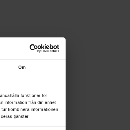
Om
andahålla funktioner för
n information från din enhet
 tur kombinera informationen
deras tjänster.