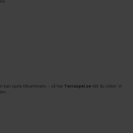
ass.
jen kan spela tillsammans – så har
Terraspel.se
det du söker. Vi
len.