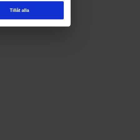
Tillåt alla