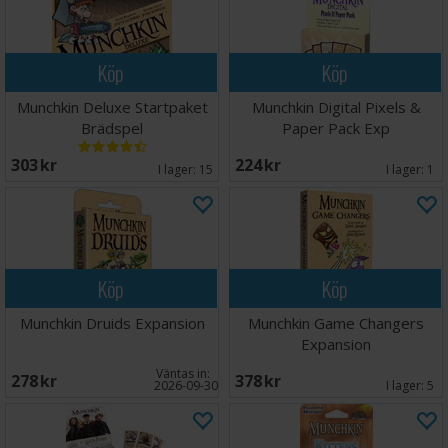
Köp
Köp
Munchkin Deluxe Startpaket
Munchkin Digital Pixels &
Brädspel
Paper Pack Exp
303 SEK
224 SEK
I lager:
15
I lager:
1
Köp
Köp
Munchkin Druids Expansion
Munchkin Game Changers
Expansion
Väntas in:
278 SEK
378 SEK
2026-09-30
I lager:
5