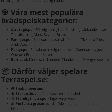
till roliga festspel och barnvänliga titlar.
🎯 Våra mest populära
brädspelskategorier:
Strategispel:
För dig som gillar långsiktigt tänkande – t.ex.
Terraforming Mars, Scythe, Brass.
Familjespel:
Spel som passar alla åldrar – Ticket to Ride,
Azul, Cascadia m.fl.
Partyspel:
Sociala och roliga spel som Codenames, Just
One och Exploding Kittens.
Barnspel:
Lärorika och underhållande spel för yngre spelare.
📦 Därför väljer spelare
Terraspel.se:
🚚
Snabb leverans
🧠
Stort utbud
– både klassiker och nyheter
🎯
Ständigt nya spel
i lager varje vecka
🎁
Perfekta presenter
till födelsedagar, jul och andra
högtider