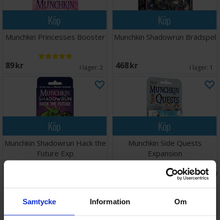
Köp
Köp
Munchkin Princesses Booster
Munchkin Shadowrun Brädspel
89 SEK
468 SEK
I lager:
2
I lager:
1
Köp
Köp
Munchkin Shadowrun Hack the
Munchkin Side Quests
Future Exp
Expansion
Väntas in:
258 SEK
148 SEK
I lager:
1
2026-09-30
Samtycke
Information
Om