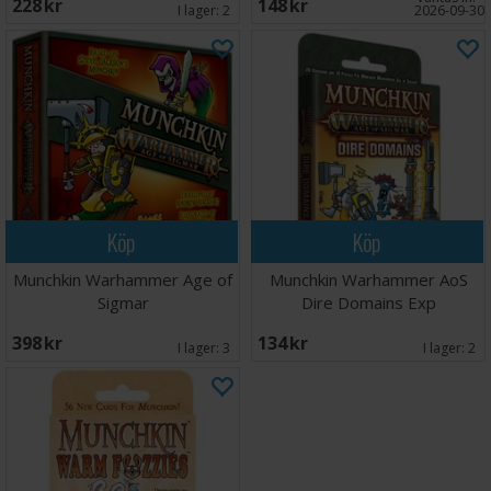
228 SEK
148 SEK
I lager:
2
2026-09-30
Köp
Köp
Munchkin Warhammer Age of
Munchkin Warhammer AoS
Sigmar
Dire Domains Exp
398 SEK
134 SEK
I lager:
3
I lager:
2