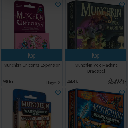
Köp
Köp
Munchkin Unicorns Expansion
Munchkin Vox Machina
Brädspel
Väntas in:
98 SEK
448 SEK
I lager:
2
2026-09-30