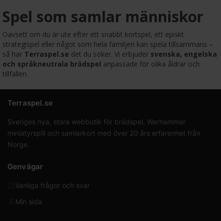
Spel som samlar människor
Oavsett om du är ute efter ett snabbt kortspel, ett episkt
strategispel eller något som hela familjen kan spela tillsammans –
så har
Terraspel.se
det du söker. Vi erbjuder
svenska, engelska
och språkneutrala brädspel
anpassade för olika åldrar och
tillfällen.
Terraspel.se
Sveriges nya, stora webbutik för brädspel, Warhammer
miniatyrspill och samlarkort med över 20 års erfarenhet från
Norge.
Genvägar
Vanliga frågor och svar
Min sida