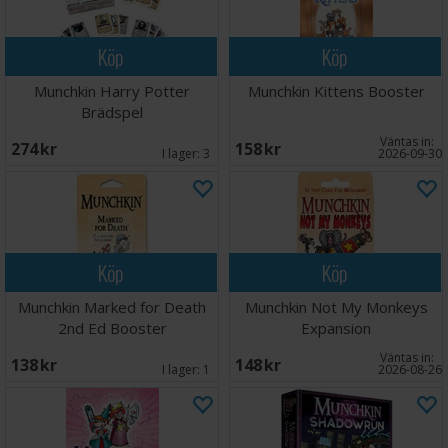
Köp
Köp
Munchkin Harry Potter
Munchkin Kittens Booster
Brädspel
Väntas in:
274 SEK
158 SEK
I lager:
3
2026-09-30
Köp
Köp
Munchkin Marked for Death
Munchkin Not My Monkeys
2nd Ed Booster
Expansion
Väntas in:
138 SEK
148 SEK
I lager:
1
2026-08-26