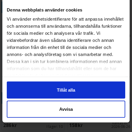
Köp
Denna webbplats använder cookies
Munchkin Something Fishy
Munchkin South Park Brädspel
Vi använder enhetsidentifierare för att anpassa innehållet
Expansion
och annonserna till användarna, tillhandahålla funktioner
Väntas in:
för sociala medier och analysera vår trafik. Vi
138 SEK
348 SEK
I lager:
2
2026-09-30
vidarebefordrar även sådana identifierare och annan
information från din enhet till de sociala medier och
annons- och analysföretag som vi samarbetar med.
Dessa kan i sin tur kombinera informationen med annan
information som du har tillhandahållit eller som de har
samlat in när du har använt deras tjänster.
Tillåt alla
Köp
Köp
Munchkin Startpaket Kortspel
Munchkin Taken For Granite
Avvisa
Exp
Väntas in:
286 SEK
158 SEK
I lager:
10
2026-08-26