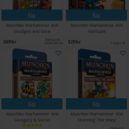
Köp
Köp
Munchkin Warhammer 40K
Munchkin Warhammer 40K
Grudges and Gore
Kortspel
Väntas in:
369 SEK
328 SEK
2026-09-04
I lager:
9
Köp
Köp
Munchkin Warhammer 40K
Munchkin Warhammer 40K
Savagery & Sorcer
Storming The Warp
Väntas in: