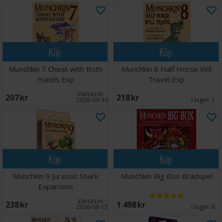
Köp
Köp
Munchkin 7 Cheat with Both
Munchkin 8 Half Horse Will
Hands Exp
Travel Exp
Väntas in:
207 SEK
218 SEK
2026-09-30
I lager:
1
Köp
Köp
Munchkin 9 Jurassic Snark
Munchkin Big Box Brädspel
Expansion
Väntas in:
238 SEK
1 498 SEK
2026-08-15
I lager:
6