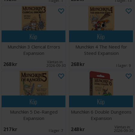
I lager:
1
I lager:
13
Köp
Köp
Munchkin 3 Clerical Errors
Munchkin 4 The Need for
Expansion
Steed Expansion
Väntas in:
268 SEK
268 SEK
2026-09-30
I lager:
9
Köp
Köp
Munchkin 5 De-Ranged
Munchkin 6 Double Dungeons
Expansion
Expansion
Väntas in:
217 SEK
248 SEK
I lager:
7
2026-09-30