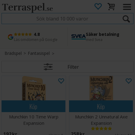
4.8
Säker betalning
Snabb leverans
45 dagars ångerrätt
Läs omdömen på Google
med Svea
Direkt från lager
Enkel retur
Brädspel
>
Fantasispel
Filter
Köp
Köp
Munchkin 10 Time Warp
Munchkin 2 Unnatural Axe
Expansion
Expansion
192 SEK
258 SEK