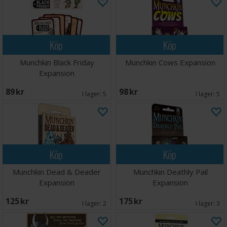
Köp
Köp
Munchkin Black Friday
Munchkin Cows Expansion
Expansion
89 SEK
98 SEK
I lager:
5
I lager:
5
Köp
Köp
Munchkin Dead & Deader
Munchkin Deathly Pail
Expansion
Expansion
125 SEK
175 SEK
I lager:
2
I lager:
3