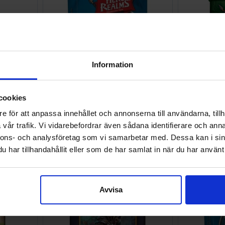
Information
cookies
e för att anpassa innehållet och annonserna till användarna, tillh
Dividers
Hero Realms Fighter Adventure
Hero Real
Deck
vår trafik. Vi vidarebefordrar även sådana identifierare och anna
nnons- och analysföretag som vi samarbetar med. Dessa kan i sin
139 SEK
66 SEK
Väntas in:
Väntas in:
har tillhandahållit eller som de har samlat in när du har använt 
2026-09-30
2026-09-30
Avvisa