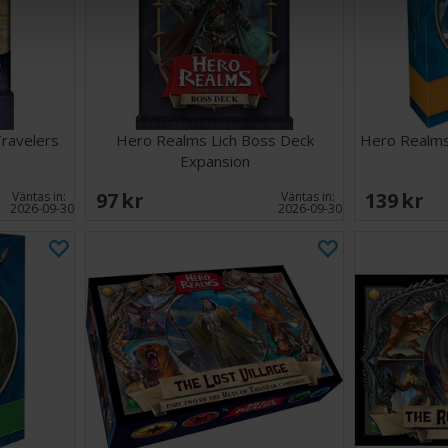
ravelers
Hero Realms Lich Boss Deck
Hero Realms
Expansion
97 SEK
139 SEK
Väntas in:
Väntas in:
2026-09-30
2026-09-30