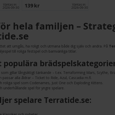
139 SEK
Väntas in:
Väntas in:
2026-09-30
2026-09-30
ör hela familjen – Strate
tide.se
ttet att umgås, ha roligt och utmana både dig själv och andra. På
Ter
espel till roliga festspel och barnvänliga titlar.
t populära brädspelskategorier
 som gillar långsiktigt tänkande – t.ex. Terraforming Mars, Scythe, Br
passar alla åldrar – Ticket to Ride, Azul, Cascadia m.fl.
h roliga spel som Codenames, Just One och Exploding Kittens.
h underhållande spel för yngre spelare.
ljer spelare Terratide.se:
 klassiker och nyheter