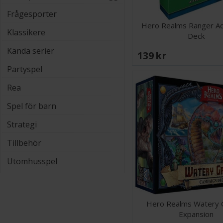
Frågesporter
Hero Realms Ranger A
Klassikere
Deck
Kända serier
139 SEK
Partyspel
Rea
Spel för barn
Strategi
Tillbehör
Utomhusspel
Hero Realms Watery 
Expansion