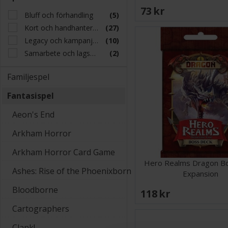
73 SEK
Bluff och förhandling
(5)
Kort och handhantering
(27)
Legacy och kampanjer
(10)
Samarbete och lagspel
(2)
Familjespel
Fantasispel
Aeon's End
Arkham Horror
Arkham Horror Card Game
Hero Realms Dragon B
Ashes: Rise of the Phoenixborn
Expansion
Bloodborne
118 SEK
Cartographers
Clank!