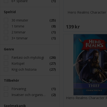
6+ spelare
(1)
Speltid
Hero Realms Character 
30 minuter
(25)
139 SEK
1 timme
(8)
2 timmar
(1)
3+ timmar
(1)
Genre
Fantasi och mytologi
(26)
Kortspel
(27)
Krig och historia
(27)
Tillbehör
Förvaring
(1)
Insatser och organisatörer
(2)
Hero Realms Character P
Spelmekanik