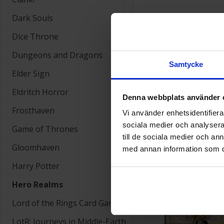
Dark Souls
Dice Throne
Dungeons and Dragons
Samtycke
Elder Sign
Eldritch Horror
Denna webbplats använder 
Frosthaven
Vi använder enhetsidentifierar
Hero Realms Dungeons 
sociala medier och analysera 
Game of Thrones
till de sociala medier och a
139 SEK
Gloomhaven
med annan information som du 
Harry Potter
Hero Realms
Lord of the Rings Card Game
LotR: Journeys in Middle-Earth