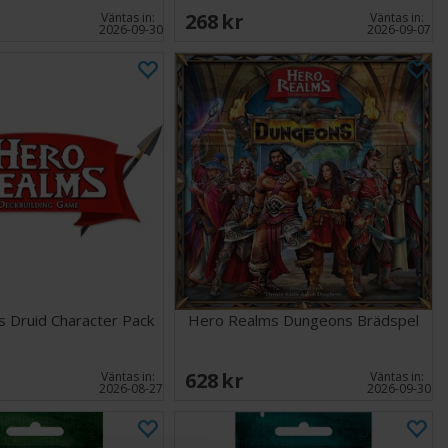
268 SEK
Väntas in:
Väntas in:
2026-09-30
2026-09-07
 Druid Character Pack
Hero Realms Dungeons Brädspel
628 SEK
Väntas in:
Väntas in:
2026-08-27
2026-09-30