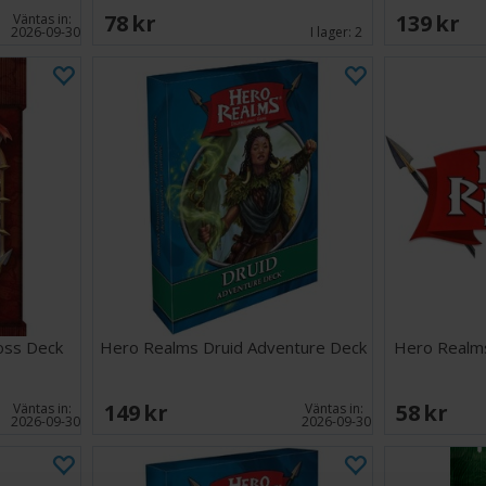
78 SEK
139 SEK
Väntas in:
2026-09-30
I lager:
2
oss Deck
Hero Realms Druid Adventure Deck
Hero Realms
149 SEK
58 SEK
Väntas in:
Väntas in:
2026-09-30
2026-09-30