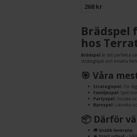
268 SEK
Brädspel f
hos Terra
Brädspel
är det perfekta sä
strategispel och smarta familj
🎯 Våra mes
Strategispel:
För dig
Familjespel:
Spel som 
Partyspel:
Sociala oc
Barnspel:
Lärorika oc
📦 Därför vä
🚚
Snabb leverans
🧠
Stort utbud
– både