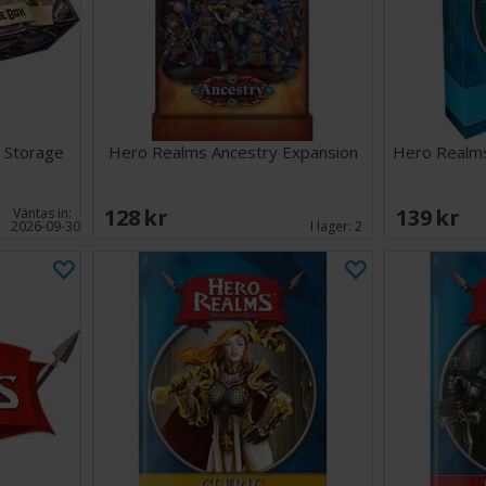
 Storage
Hero Realms Ancestry Expansion
Hero Realms
128 SEK
139 SEK
Väntas in:
2026-09-30
I lager:
2