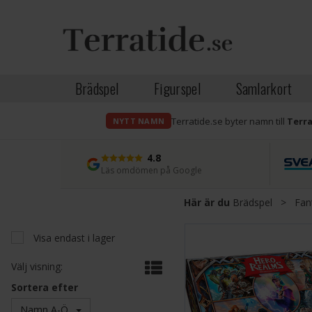
Brädspel
Figurspel
Samlarkort
Terratide.se byter namn till
Terr
NYTT NAMN
4.8
Läs omdömen på Google
Här är du
Brädspel
>
Fan
Visa endast i lager
Välj visning:
Sortera efter
Namn A-Ö