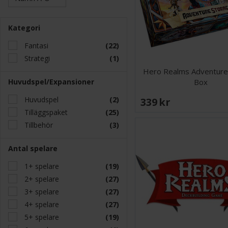
Kategori
Fantasi
(22)
Strategi
(1)
Hero Realms Adventure
Huvudspel/Expansioner
Box
Huvudspel
(2)
339 SEK
Tilläggspaket
(25)
Tillbehör
(3)
Antal spelare
1+ spelare
(19)
2+ spelare
(27)
3+ spelare
(27)
4+ spelare
(27)
5+ spelare
(19)