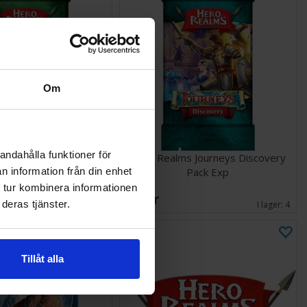
Om
andahålla funktioner för
ms Journeys Conquest
Hero Realms Journeys Discovery
Pack Exp
Pack Exp
n information från din enhet
 tur kombinera informationen
66 SEK
deras tjänster.
I lager:
5
I lager:
4
Tillåt alla