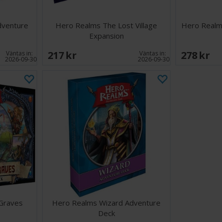
dventure
Hero Realms The Lost Village
Hero Realm
Expansion
217 SEK
278 SEK
Väntas in:
Väntas in:
2026-09-30
2026-09-30
Graves
Hero Realms Wizard Adventure
Deck