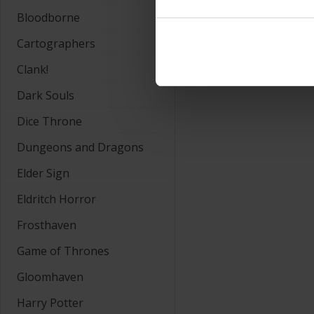
Bloodborne
Cartographers
Clank!
Dark Souls
Dice Throne
Dungeons and Dragons
Elder Sign
Eldritch Horror
Frosthaven
Game of Thrones
Gloomhaven
Harry Potter