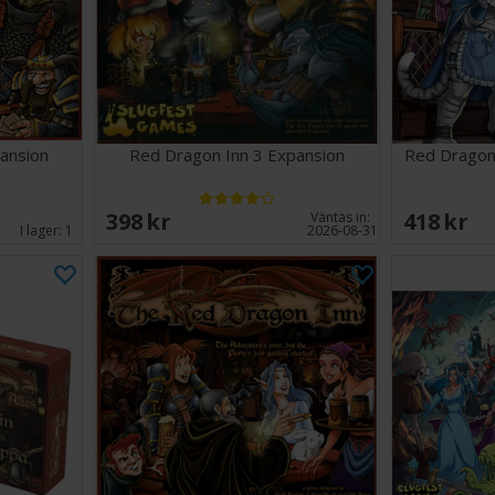
ansion
Red Dragon Inn 3 Expansion
Red Dragon 
398 SEK
418 SEK
Väntas in:
I lager:
1
2026-08-31