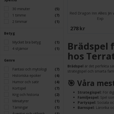
30 minuter
(5)
Red Dragon Inn Allies Jin
1 timme
(7)
Exp
2 timmar
(1)
278 SEK
Betyg
Mycket bra betyg
(1)
Brädspel f
4 stjärnor
(1)
hos Terra
Genre
Brädspel
är det perfekta sä
Fantasi och mytologi
(7)
strategispel och smarta familj
Historiska epoker
(4)
🎯 Våra mes
Humor och satir
(4)
Kortspel
(7)
Strategispel:
För dig
Krig och historia
(2)
Familjespel:
Spel som 
Miniatyrer
(1)
Partyspel:
Sociala oc
Tärningar
(1)
Barnspel:
Lärorika oc
Äventyr och utforskning
(1)