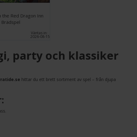
m the Red Dragon Inn
Brädspel
Väntas in:
2026-08-15
gi, party och klassiker
ratide.se
hittar du ett brett sortiment av spel – från djupa
:
ass.