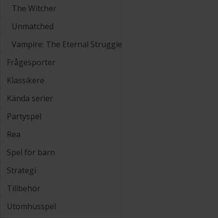
The Witcher
Unmatched
Vampire: The Eternal Struggle
Frågesporter
Klassikere
Kända serier
Partyspel
Rea
Spel för barn
Strategi
Tillbehör
Utomhusspel